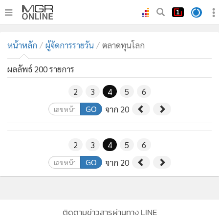
•
หน้าหลัก
หน้าหลัก
ผู้จัดการรายวัน
ตลาดทุนโลก
•
ทันเหตุการณ์
•
ภาคใต้
ผลลัพธ์ 200 รายการ
•
ภูมิภาค
2
3
4
5
6
•
Online Section
GO
จาก 20
•
บันเทิง
•
ผู้จัดการรายวัน
•
คอลัมนิสต์
2
3
4
5
6
•
ละคร
GO
จาก 20
•
CbizReview
•
Cyber BIZ
•
ผู้จัดกวน
ติดตามข่าวสารผ่านทาง LINE