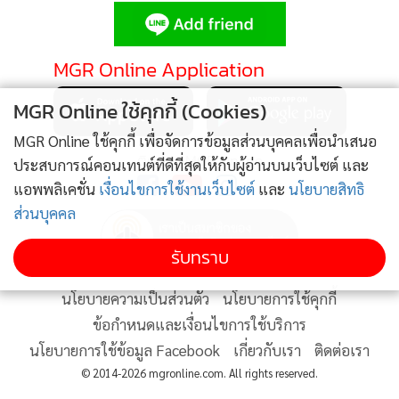
•
Good health & Well-being
•
Green Innovation & SD
•
Management & HR
MGR Online Application
•
MGR Live
MGR Online ใช้คุกกี้ (Cookies)
•
Infographic
•
การเมือง
MGR Online ใช้คุกกี้ เพื่อจัดการข้อมูลส่วนบุคคลเพื่อนำเสนอ
ติดตาม MGR Online
ประสบการณ์คอนเทนต์ที่ดีที่สุดให้กับผู้อ่านบนเว็บไซต์ และ
•
ท่องเที่ยว
แอพพลิเคชั่น
เงื่อนไขการใช้งานเว็บไซต์
และ
นโยบายสิทธิ
•
กีฬา
ส่วนบุคคล
•
ต่างประเทศ
•
Special Scoop
รับทราบ
•
เศรษฐกิจ-ธุรกิจ
นโยบายความเป็นส่วนตัว
นโยบายการใช้คุกกี้
•
จีน
ข้อกำหนดและเงื่อนไขการใช้บริการ
•
ชุมชน-คุณภาพชีวิต
นโยบายการใช้ข้อมูล Facebook
เกี่ยวกับเรา
ติดต่อเรา
•
อาชญากรรม
© 2014-2026 mgronline.com. All rights reserved.
•
Motoring