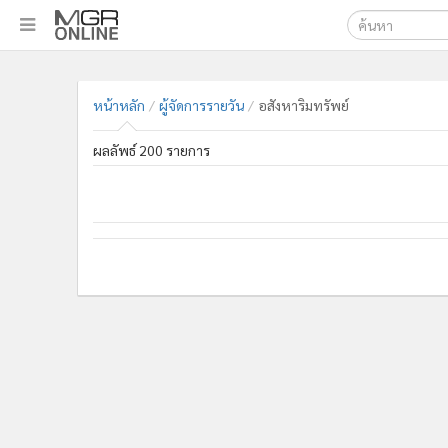
เลือกเครื่องมือท
•
หน้าหลัก
ค้นหา
•
ทันเหตุการณ์
หน้าหลัก
ผู้จัดการรายวัน
อสังหาริมทรัพย์
Google
•
ภาคใต้
ผลลัพธ์ 200 รายการ
•
ภูมิภาค
MGR Onl
•
Online Section
ค้นหาขั
•
บันเทิง
•
ผู้จัดการรายวัน
•
คอลัมนิสต์
•
ละคร
•
CbizReview
•
Cyber BIZ
•
ผู้จัดกวน
•
Good health & Well-being
•
Green Innovation & SD