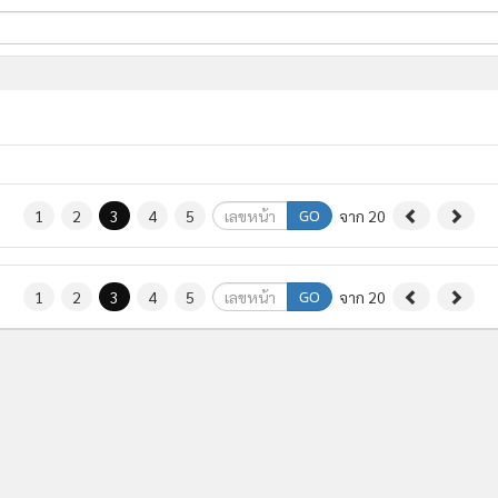
ี่ใช้
ine
้นสูง
GO
1
2
3
4
5
จาก 20
GO
1
2
3
4
5
จาก 20