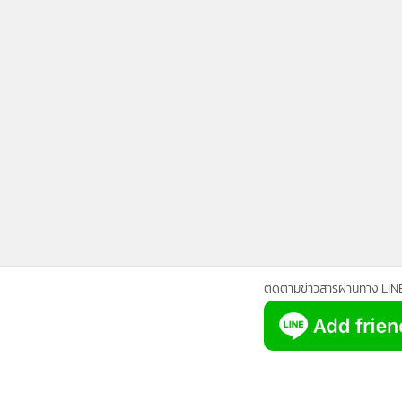
•
Management & HR
•
MGR Live
•
Infographic
•
การเมือง
•
ท่องเที่ยว
•
กีฬา
•
ต่างประเทศ
•
Special Scoop
•
เศรษฐกิจ-ธุรกิจ
•
จีน
•
ชุมชน-คุณภาพชีวิต
•
อาชญากรรม
ติดตามข่าวสารผ่านทาง LIN
•
Motoring
•
เกม
•
วิทยาศาสตร์
•
SMEs
•
หุ้น