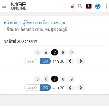
•
หน้าหลัก
หน้าหลัก
ผู้จัดการรายวัน
บทความ
•
ทันเหตุการณ์
จีระเดช ดิสกะประกาย, ฅนสุวรรณภูมิ
•
ภาคใต้
•
ผลลัพธ์ 200 รายการ
ภูมิภาค
•
Online Section
5
6
7
8
9
•
บันเทิง
GO
จาก 20
•
ผู้จัดการรายวัน
•
คอลัมนิสต์
5
6
7
8
9
•
ละคร
•
CbizReview
GO
จาก 20
•
Cyber BIZ
•
ผู้จัดกวน