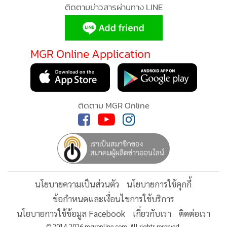
•
Good health & Well-being
ติดตามข่าวสารผ่านทาง LINE
•
Green Innovation & SD
•
Management & HR
•
MGR Live
MGR Online Application
•
Infographic
•
การเมือง
•
ท่องเที่ยว
ติดตาม MGR Online
•
กีฬา
•
ต่างประเทศ
•
Special Scoop
•
เศรษฐกิจ-ธุรกิจ
•
จีน
นโยบายความเป็นส่วนตัว
นโยบายการใช้คุกกี้
•
ชุมชน-คุณภาพชีวิต
ข้อกำหนดและเงื่อนไขการใช้บริการ
•
อาชญากรรม
นโยบายการใช้ข้อมูล Facebook
เกี่ยวกับเรา
ติดต่อเรา
•
Motoring
© 2014-2026 mgronline.com. All rights reserved.