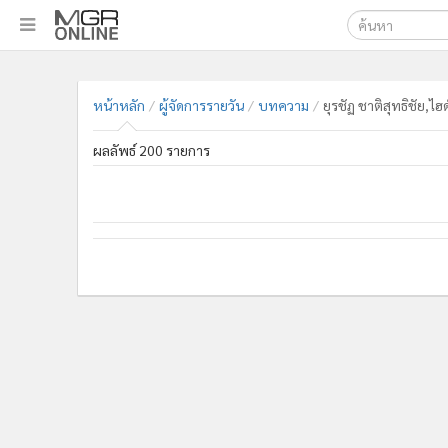
เลือกเครื่องมือท
•
หน้าหลัก
ค้นหา
•
ทันเหตุการณ์
หน้าหลัก
ผู้จัดการรายวัน
บทความ
ยุรชัฏ ชาติสุทธิชัย,
Google
•
ภาคใต้
ผลลัพธ์ 200 รายการ
•
ภูมิภาค
MGR Onl
•
Online Section
ค้นหาขั
•
บันเทิง
•
ผู้จัดการรายวัน
•
คอลัมนิสต์
•
ละคร
•
CbizReview
•
Cyber BIZ
•
ผู้จัดกวน
•
Good health & Well-being
•
Green Innovation & SD