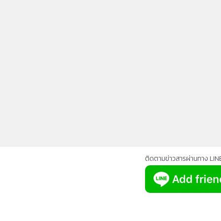
•
Management & HR
•
MGR Live
•
Infographic
•
การเมือง
•
ท่องเที่ยว
•
กีฬา
•
ต่างประเทศ
•
Special Scoop
•
เศรษฐกิจ-ธุรกิจ
•
จีน
•
ชุมชน-คุณภาพชีวิต
•
อาชญากรรม
ติดตามข่าวสารผ่านทาง LIN
•
Motoring
•
เกม
•
วิทยาศาสตร์
•
SMEs
•
หุ้น