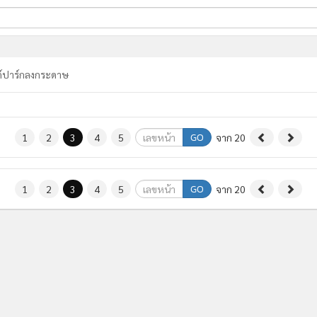
ี่ใช้
ไฮด์ปาร์กลงกระดาษ
ine
้นสูง
GO
1
2
3
4
5
จาก 20
GO
1
2
3
4
5
จาก 20