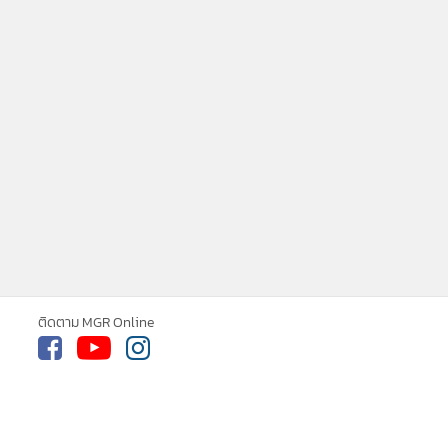
MGR Online ใช้คุกกี้ (Cookies)
MGR Online ใช้คุกกี้ เพื่อจัดการข้อมูลส่วนบุคคลเพื่อนำ
เสนอ ประสบการณ์คอนเทนต์ที่ดีที่สุดให้กับผู้อ่านบน
ติดตาม MGR Online
เว็บไซต์ และ แอพพลิเคชั่น
เงื่อนไขการใช้งานเว็บไซต์
และ
นโยบายสิทธิส่วนบุคคล