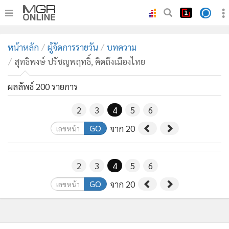
•
หน้าหลัก
หน้าหลัก
ผู้จัดการรายวัน
บทความ
•
ทันเหตุการณ์
สุทธิพงษ์ ปรัชญพฤทธิ์, คิดถึงเมืองไทย
•
ภาคใต้
•
ผลลัพธ์ 200 รายการ
ภูมิภาค
•
Online Section
2
3
4
5
6
•
บันเทิง
GO
จาก 20
•
ผู้จัดการรายวัน
•
คอลัมนิสต์
2
3
4
5
6
•
ละคร
•
CbizReview
GO
จาก 20
•
Cyber BIZ
•
ผู้จัดกวน