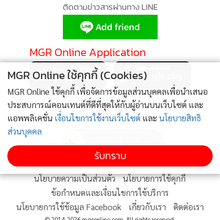
•
Good health & Well-being
ติดตามข่าวสารผ่านทาง LINE
•
Green Innovation & SD
•
Management & HR
•
MGR Live
MGR Online Application
•
Infographic
MGR Online ใช้คุกกี้ (Cookies)
•
การเมือง
•
MGR Online ใช้คุกกี้ เพื่อจัดการข้อมูลส่วนบุคคลเพื่อนำเสนอ
ท่องเที่ยว
ติดตาม MGR Online
ประสบการณ์คอนเทนต์ที่ดีที่สุดให้กับผู้อ่านบนเว็บไซต์ และ
•
กีฬา
แอพพลิเคชั่น
เงื่อนไขการใช้งานเว็บไซต์
และ
นโยบายสิทธิ
•
ต่างประเทศ
ส่วนบุคคล
•
Special Scoop
•
เศรษฐกิจ-ธุรกิจ
รับทราบ
•
จีน
นโยบายความเป็นส่วนตัว
นโยบายการใช้คุกกี้
•
ชุมชน-คุณภาพชีวิต
ข้อกำหนดและเงื่อนไขการใช้บริการ
•
อาชญากรรม
นโยบายการใช้ข้อมูล Facebook
เกี่ยวกับเรา
ติดต่อเรา
•
Motoring
© 2014-2026 mgronline.com. All rights reserved.