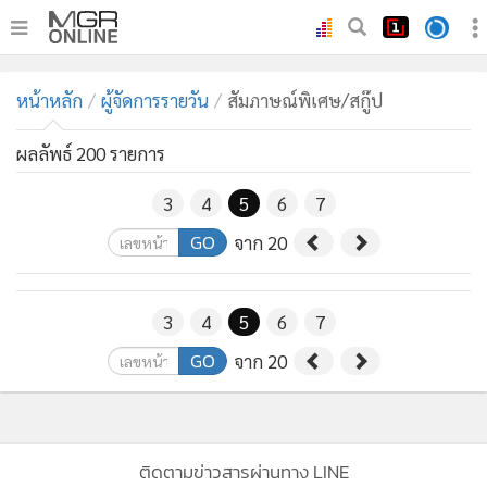
•
หน้าหลัก
หน้าหลัก
ผู้จัดการรายวัน
สัมภาษณ์พิเศษ/สกู๊ป
•
ทันเหตุการณ์
•
ภาคใต้
ผลลัพธ์ 200 รายการ
•
ภูมิภาค
3
4
5
6
7
•
Online Section
GO
จาก 20
•
บันเทิง
•
ผู้จัดการรายวัน
•
คอลัมนิสต์
3
4
5
6
7
•
ละคร
GO
จาก 20
•
CbizReview
•
Cyber BIZ
•
ผู้จัดกวน
ติดตามข่าวสารผ่านทาง LINE