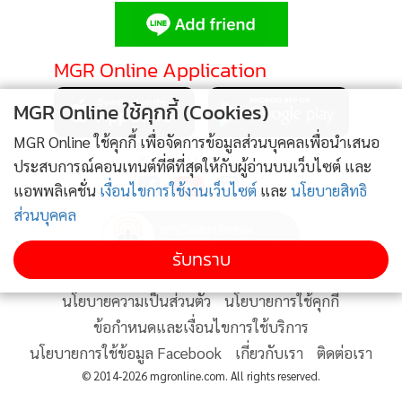
•
Good health & Well-being
•
Green Innovation & SD
•
Management & HR
MGR Online Application
•
MGR Live
MGR Online ใช้คุกกี้ (Cookies)
•
Infographic
•
การเมือง
MGR Online ใช้คุกกี้ เพื่อจัดการข้อมูลส่วนบุคคลเพื่อนำเสนอ
ติดตาม MGR Online
ประสบการณ์คอนเทนต์ที่ดีที่สุดให้กับผู้อ่านบนเว็บไซต์ และ
•
ท่องเที่ยว
แอพพลิเคชั่น
เงื่อนไขการใช้งานเว็บไซต์
และ
นโยบายสิทธิ
•
กีฬา
ส่วนบุคคล
•
ต่างประเทศ
•
Special Scoop
รับทราบ
•
เศรษฐกิจ-ธุรกิจ
นโยบายความเป็นส่วนตัว
นโยบายการใช้คุกกี้
•
จีน
ข้อกำหนดและเงื่อนไขการใช้บริการ
•
ชุมชน-คุณภาพชีวิต
นโยบายการใช้ข้อมูล Facebook
เกี่ยวกับเรา
ติดต่อเรา
•
อาชญากรรม
© 2014-2026 mgronline.com. All rights reserved.
•
Motoring