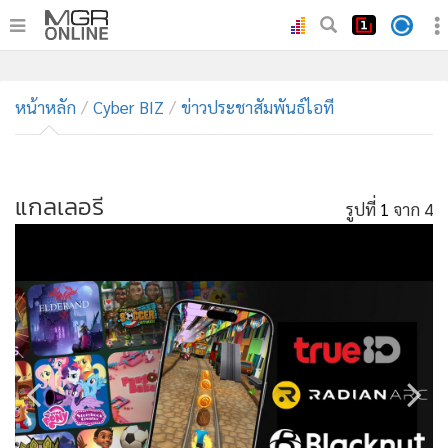
•
หน้าหลัก
หน้าหลัก
Cyber BIZ
ข่าวประชาสัมพันธ์ไอที
•
ทันเหตุการณ์
•
ภาคใต้
แกลเลอรี
รูปที่
1
จาก 4
•
ภูมิภาค
•
Online Section
•
บันเทิง
•
ผู้จัดการรายวัน
•
คอลัมนิสต์
•
ละคร
•
CbizReview
•
Cyber BIZ
•
ผู้จัดกวน