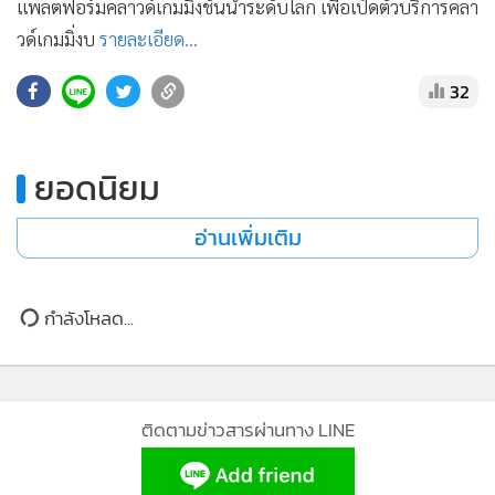
•
เกม
วด์เกมมิ่งบ
รายละเอียด...
•
วิทยาศาสตร์
32
•
SMEs
•
หุ้น
ยอดนิยม
•
อินโดจีน
อ่านเพิ่มเติม
•
กองทุนรวม
•
Celeb Online
•
Factcheck
กำลังโหลด...
•
ญี่ปุ่น
•
News1
•
Gotomanager
ติดตามข่าวสารผ่านทาง LINE
MGR Online Application