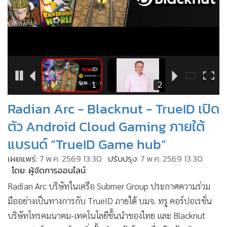
•
Good health & Well-being
•
Green Innovation & SD
•
Management & HR
•
MGR Live
4
1
2
•
Infographic
•
การเมือง
•
ท่องเที่ยว
Radian Arc - Blacknut - TrueID เปิด
•
กีฬา
ตัว Android Cloud Gaming ภายใต้
•
ต่างประเทศ
แบรนด์ “TrueID Game hub”
•
Special Scoop
เผยแพร่:
7 พ.ค. 2569 13:30
ปรับปรุง:
7 พ.ค. 2569 13:30
•
เศรษฐกิจ-ธุรกิจ
โดย: ผู้จัดการออนไลน์
•
จีน
Radian Arc บริษัทในเครือ Submer Group ประกาศความร่วม
•
ชุมชน-คุณภาพชีวิต
มืออย่างเป็นทางการกับ TrueID ภายใต้ บมจ. ทรู คอร์ปอเรชั่น
•
อาชญากรรม
บริษัทโทรคมนาคม-เทคโนโลยีชั้นนำของไทย และ Blacknut
•
Motoring
แพลตฟอร์มคลาวด์เกมมิ่งชั้นนำระดับโลก เพื่อเปิดตัวบริการคลา