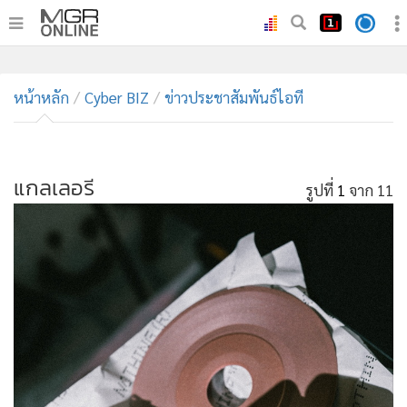
•
หน้าหลัก
หน้าหลัก
Cyber BIZ
ข่าวประชาสัมพันธ์ไอที
•
ทันเหตุการณ์
•
ภาคใต้
•
ภูมิภาค
แกลเลอรี
รูปที่
1
จาก 11
•
Online Section
•
บันเทิง
•
ผู้จัดการรายวัน
•
คอลัมนิสต์
•
ละคร
•
CbizReview
•
Cyber BIZ
•
ผู้จัดกวน