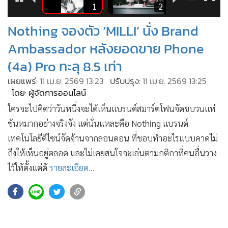
•
เกม
Nothing จองตัว ‘MILLI’ นั่ง Brand
•
วิทยาศาสตร์
Ambassador หลังยอดขาย Phone
•
SMEs
(4a) Pro ทะลุ 8.5 เท่า
•
หุ้น
•
อินโดจีน
เผยแพร่:
11 เม.ย. 2569 13:23
ปรับปรุง:
11 เม.ย. 2569 13:25
โดย: ผู้จัดการออนไลน์
•
กองทุนรวม
ใครจะไปคิดว่าวันหนึ่งจะได้เห็นแบรนด์สมาร์ตโฟนจัดขบวนแห่
•
Celeb Online
ขันหมากอย่างจริงจัง แต่นั่นแหละคือ Nothing แบรนด์
•
Factcheck
เทคโนโลยีดีไซน์จัดจ้านจากลอนดอน ที่ชอบทำอะไรแบบคาดไม่
•
ญี่ปุ่น
ถึงให้เห็นอยู่ตลอด และไม่เคยสนใจจะเล่นตามกติกาที่คนอื่นวาง
•
News1
ไว้ให้ตั้งแต่ต้
รายละเอียด...
•
Gotomanager