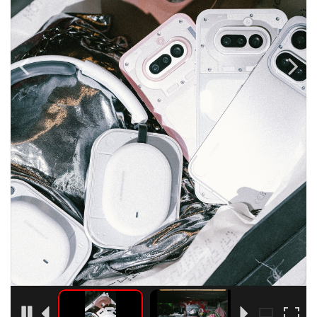
•
Good health & Well-being
•
Green Innovation & SD
•
Management & HR
•
MGR Live
•
Infographic
•
การเมือง
•
ท่องเที่ยว
•
กีฬา
•
ต่างประเทศ
•
Special Scoop
•
เศรษฐกิจ-ธุรกิจ
•
จีน
•
ชุมชน-คุณภาพชีวิต
•
อาชญากรรม
•
Motoring
11
1
2