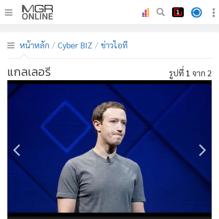
•
หน้าหลัก
หน้าหลัก
Cyber BIZ
ข่าวไอที
•
ทันเหตุการณ์
•
ภาคใต้
แกลเลอรี
รูปที่
1
จาก 2
•
ภูมิภาค
•
Online Section
•
บันเทิง
•
ผู้จัดการรายวัน
•
คอลัมนิสต์
•
ละคร
•
CbizReview
•
Cyber BIZ
•
ผู้จัดกวน