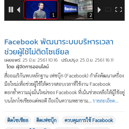
•
Good health & Well-being
•
Green Innovation & SD
2
1
2
•
Management & HR
•
MGR Live
•
Infographic
Facebook พัฒนาระบบบริหารเวลา
•
การเมือง
ช่วยผู้ใช้ไม่ติดโซเชียล
•
ท่องเที่ยว
เผยแพร่:
25 มิ.ย. 2561 10:16
ปรับปรุง:
25 มิ.ย. 2561 16:11
•
กีฬา
โดย: ผู้จัดการออนไลน์
•
ต่างประเทศ
สื่ออเมริกันพบหลักฐาน เฟซบุ๊ก (Facebook) กำลังพัฒนาเครื่อง
•
Special Scoop
มือใหม่เพื่อช่วยผู้ใช้ให้ตรวจสอบเวลาที่ใช้งาน Facebook
•
เศรษฐกิจ-ธุรกิจ
ตอกย้ำความมุ่งมั่นใหม่ของ Facebook ที่เน้นช่วยเหลือให้ผู้ใช้อยู่
•
จีน
บนโลกโซเชียลแต่พอดี ถือเป็นความพยายาม...
รายละเอียด...
•
ชุมชน-คุณภาพชีวิต
•
อาชญากรรม
ติดโซเชียล
ติดเฟซบุ๊ก
ควบคุมการใช้ Facebook
•
Motoring