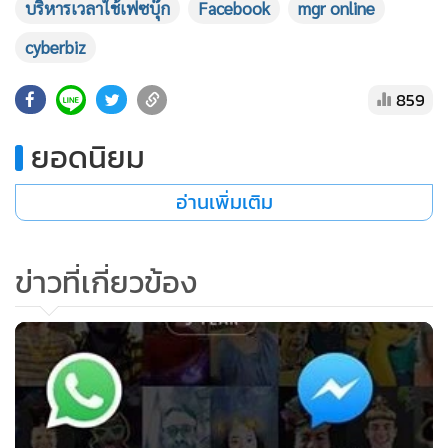
บริหารเวลาใช้เฟซบุ๊ก
Facebook
mgr online
•
เกม
cyberbiz
•
วิทยาศาสตร์
•
SMEs
859
•
หุ้น
•
อินโดจีน
ยอดนิยม
•
กองทุนรวม
อ่านเพิ่มเติม
•
Celeb Online
•
Factcheck
•
ญี่ปุ่น
ข่าวที่เกี่ยวข้อง
•
News1
•
Gotomanager