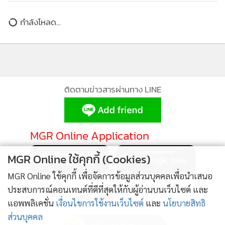
ข่าวในหมวดล่าสุด
'ดีอี' ลัดคิว MFA เข้า ครม. สกัดข้อมูลรั่ว ปมรหัสผ่านหลุด
1
Dark Web
2
เกมต่อเวลา 'หมอสรณ' สะดุด! ศาลไม่รับฟ้องปม
3
คุณสมบัติประธาน กสทช.
5G แรงไม่พอ! Huawei ผนึกกำลังรอบใหม่ เข็นไทยสู่ยุค
MGR Online ใช้คุกกี้ (Cookies)
4
Mobile AI ด้วยเครือข่าย 5G-Advanced
MGR Online ใช้คุกกี้ เพื่อจัดการข้อมูลส่วนบุคคลเพื่อนำเสนอ
ข่าวอื่นในหมวด
ประสบการณ์คอนเทนต์ที่ดีที่สุดให้กับผู้อ่านบนเว็บไซต์ และ
แอพพลิเคชั่น
เงื่อนไขการใช้งานเว็บไซต์
และ
นโยบายสิทธิ
ส่วนบุคคล