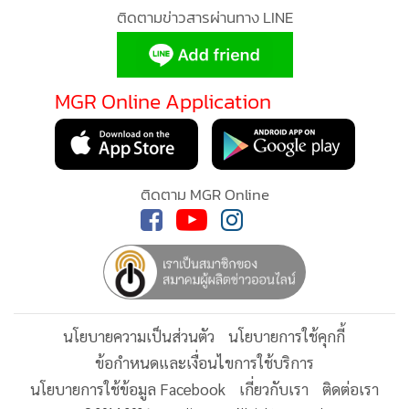
ติดตามข่าวสารผ่านทาง LINE
สินค้า
ผู้ขายหลายรายยอมรับว่า หากต้องการรักษายอดขายและอันดับ
MGR Online Application
การมองเห็นบนแพลตฟอร์ม จำเป็นต้องเข้าร่วมแคมเปญส่งเสริม
การขายอย่างหลีกเลี่ยงไม่ได้ ส่งผลให้ภาระต้นทุนถูกผลักกลับ
มายังร้านค้า ขณะที่อำนาจต่อรองของผู้ประกอบการรายย่อย
กลับลดลงอย่างต่อเนื่อง
ติดตาม MGR Online
ผู้เชี่ยวชาญมองว่า หากโครงสร้างค่าธรรมเนียมยังปรับเพิ่มต่อไป
ร้านค้ารายเล็กอาจต้องเลือกระหว่างการปรับขึ้นราคาสินค้า หรือ
ยอมรับกำไรที่ลดลง ซึ่งท้ายที่สุดอาจกระทบต่อการแข่งขันของ
ตลาดโดยรวม เพราะผู้ประกอบการรายเล็กจะอยู่รอดได้ยากขึ้น
ท่ามกลางต้นทุนที่ขยับสูงกว่าความสามารถในการแข่งขัน
นโยบายความเป็นส่วนตัว
นโยบายการใช้คุกกี้
ข้อกำหนดและเงื่อนไขการใช้บริการ
◉
เงินช่วย 500 ล้าน ไม่ตอบโจทย์โครงสร้าง
นโยบายการใช้ข้อมูล Facebook
เกี่ยวกับเรา
ติดต่อเรา