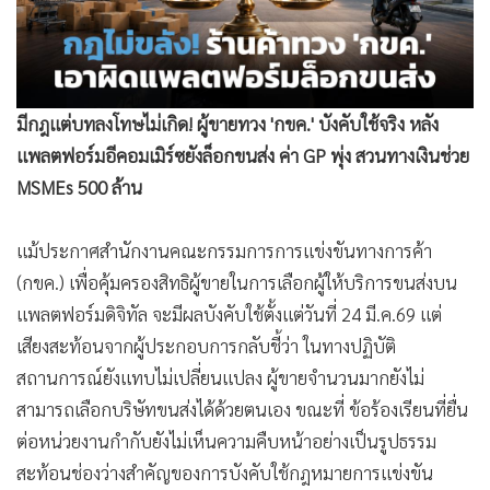
•
Good health & Well-being
•
Green Innovation & SD
•
Management & HR
•
MGR Live
มีกฎแต่บทลงโทษไม่เกิด! ผู้ขายทวง 'กขค.' บังคับใช้จริง หลัง
•
Infographic
แพลตฟอร์มอีคอมเมิร์ซยังล็อกขนส่ง ค่า GP พุ่ง สวนทางเงินช่วย
•
การเมือง
MSMEs 500 ล้าน
•
ท่องเที่ยว
•
กีฬา
แม้ประกาศสำนักงานคณะกรรมการการแข่งขันทางการค้า
•
ต่างประเทศ
(กขค.) เพื่อคุ้มครองสิทธิผู้ขายในการเลือกผู้ให้บริการขนส่งบน
•
Special Scoop
แพลตฟอร์มดิจิทัล จะมีผลบังคับใช้ตั้งแต่วันที่ 24 มี.ค.69 แต่
•
เศรษฐกิจ-ธุรกิจ
เสียงสะท้อนจากผู้ประกอบการกลับชี้ว่า ในทางปฏิบัติ
•
จีน
สถานการณ์ยังแทบไม่เปลี่ยนแปลง ผู้ขายจำนวนมากยังไม่
•
ชุมชน-คุณภาพชีวิต
สามารถเลือกบริษัทขนส่งได้ด้วยตนเอง ขณะที่ ข้อร้องเรียนที่ยื่น
ต่อหน่วยงานกำกับยังไม่เห็นความคืบหน้าอย่างเป็นรูปธรรม
•
อาชญากรรม
สะท้อนช่องว่างสำคัญของการบังคับใช้กฎหมายการแข่งขัน
•
Motoring