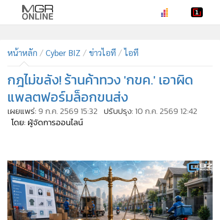
•
หน้าหลัก
•
หน้าหลัก
ทันเหตุการณ์
Cyber BIZ
ข่าวไอที
ไอที
•
ภาคใต้
กฎไม่ขลัง! ร้านค้าทวง 'กขค.' เอาผิด
•
ภูมิภาค
แพลตฟอร์มล็อกขนส่ง
•
Online Section
เผยแพร่:
9 ก.ค. 2569 15:32
ปรับปรุง:
10 ก.ค. 2569 12:42
•
บันเทิง
โดย: ผู้จัดการออนไลน์
•
ผู้จัดการรายวัน
•
คอลัมนิสต์
•
ละคร
•
CbizReview
•
Cyber BIZ
•
ผู้จัดกวน