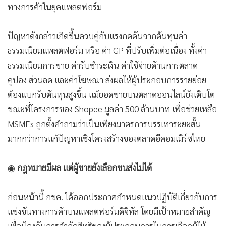
ทางการค้าในยุคแพลตฟอร์ม
•
เกม
•
วิทยาศาสตร์
ปัญหาดังกล่าวเกิดขึ้นควบคู่กับแรงกดดันจากต้นทุนค่า
•
SMEs
ธรรมเนียมแพลตฟอร์ม หรือ ค่า GP ที่ปรับเพิ่มต่อเนื่อง ทั้งค่า
•
หุ้น
ธรรมเนียมการขาย ค่ารับชำระเงิน ค่าใช้จ่ายด้านการตลาด
•
อินโดจีน
คูปอง ส่วนลด และค่าโฆษณา ส่งผลให้ผู้ประกอบการรายย่อย
•
กองทุนรวม
ต้องแบกรับต้นทุนสูงขึ้น แม้ยอดขายบนตลาดออนไลน์ยังเติบโต
•
Celeb Online
ขณะที่โครงการของ Shopee มูลค่า 500 ล้านบาท เพื่อช่วยเหลือ
•
Factcheck
MSMEs ถูกตั้งคำถามว่าเป็นเพียงมาตรการบรรเทาระยะสั้น
•
ญี่ปุ่น
มากกว่าการแก้ปัญหาเชิงโครงสร้างของตลาดอีคอมเมิร์ซไทย
•
News1
•
Gotomanager
◉
กฎหมายมีผล แต่ผู้ขายยังเลือกขนส่งไม่ได้
ก่อนหน้านี้ กขค. ได้ออกประกาศกำหนดแนวปฏิบัติเกี่ยวกับการ
แข่งขันทางการค้าบนแพลตฟอร์มดิจิทัล โดยมีเป้าหมายสำคัญ
เพื่อป้องกันการจำกัดสิทธิของผู้ประกอบการในการเลือกผู้ให้