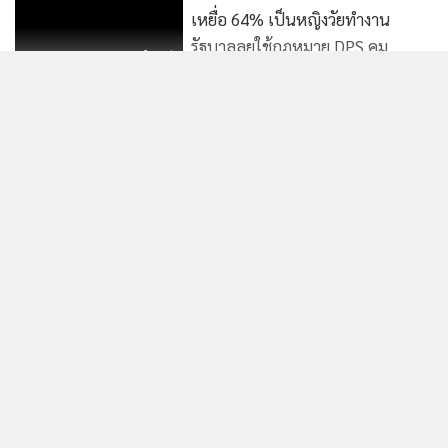
เหยื่อ 64% เป็นหญิงวัยทำงาน
รัฐบาลลุยใช้กฎหมาย DPS คุม
56
แพลตฟอร์ม
รัฐบาลคิกออฟ “WebD”
แพลตฟอร์ม AI สกัดเว็บผิดกม.
กวาดล้างเพิ่มกว่า 70% จากภัย
แสดงเพิ่มเติม
103
ออนไลน์
'ETDA' ฟันโฆษณาเฟก ปิดเกมโจร
กำลังโหลด...
ออนไลน์
137