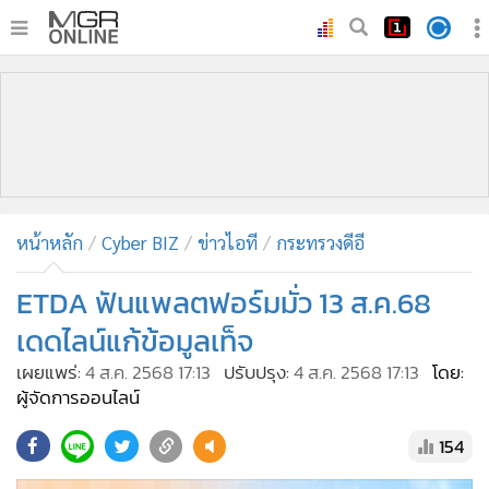
•
หน้าหลัก
•
ทันเหตุการณ์
•
ภาคใต้
•
ภูมิภาค
•
Online Section
หน้าหลัก
Cyber BIZ
ข่าวไอที
กระทรวงดีอี
•
บันเทิง
•
ผู้จัดการรายวัน
ETDA ฟันแพลตฟอร์มมั่ว 13 ส.ค.68
•
คอลัมนิสต์
เดดไลน์แก้ข้อมูลเท็จ
•
ละคร
เผยแพร่:
4 ส.ค. 2568 17:13
ปรับปรุง:
4 ส.ค. 2568 17:13
โดย:
•
CbizReview
ผู้จัดการออนไลน์
•
Cyber BIZ
154
•
ผู้จัดกวน