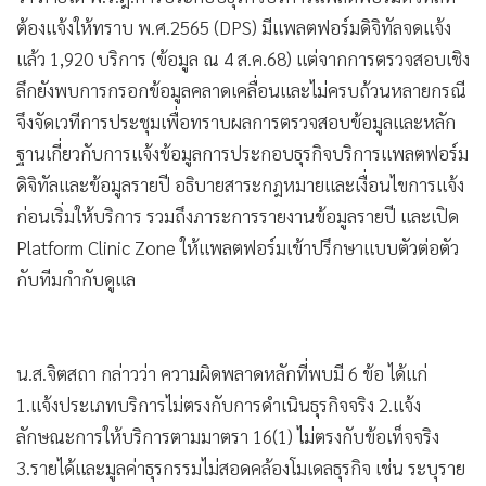
•
เกม
ต้องแจ้งให้ทราบ พ.ศ.2565 (DPS) มีแพลตฟอร์มดิจิทัลจดแจ้ง
•
วิทยาศาสตร์
แล้ว 1,920 บริการ (ข้อมูล ณ 4 ส.ค.68) แต่จากการตรวจสอบเชิง
•
SMEs
ลึกยังพบการกรอกข้อมูลคลาดเคลื่อนและไม่ครบถ้วนหลายกรณี
•
หุ้น
จึงจัดเวทีการประชุมเพื่อทราบผลการตรวจสอบข้อมูลและหลัก
ฐานเกี่ยวกับการแจ้งข้อมูลการประกอบธุรกิจบริการแพลตฟอร์ม
•
อินโดจีน
ดิจิทัลและข้อมูลรายปี อธิบายสาระกฎหมายและเงื่อนไขการแจ้ง
•
กองทุนรวม
ก่อนเริ่มให้บริการ รวมถึงภาระการรายงานข้อมูลรายปี และเปิด
•
Celeb Online
Platform Clinic Zone ให้แพลตฟอร์มเข้าปรึกษาแบบตัวต่อตัว
•
Factcheck
กับทีมกำกับดูแล
•
ญี่ปุ่น
•
News1
•
Gotomanager
น.ส.จิตสถา กล่าวว่า ความผิดพลาดหลักที่พบมี 6 ข้อ ได้แก่
1.แจ้งประเภทบริการไม่ตรงกับการดำเนินธุรกิจจริง 2.แจ้ง
ลักษณะการให้บริการตามมาตรา 16(1) ไม่ตรงกับข้อเท็จจริง
3.รายได้และมูลค่าธุรกรรมไม่สอดคล้องโมเดลธุรกิจ เช่น ระบุราย