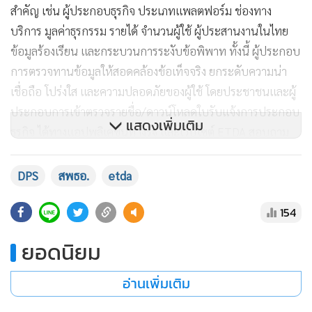
เหนือจากเว็บไซต์ ETDA เพื่อเพิ่มความโปร่งใส ลดเสี่ยงหลงเชื่อ
แพลตฟอร์มปลอมหรือถูกหลอกลวงออนไลน์
ด้านสถานการณ์ภัยออนไลน์ แม้ร้องเรียนผ่านศูนย์ 1212 ปี 67
ลดลงเหลือ 35,358 เรื่อง จาก 45,190 เรื่องในปี 66 และข้อมูล
สำนักงานตำรวจแห่งชาติ (ตร.) ชี้ความเสียหายช่วงเดือน ต.ค.67-
แสดงเพิ่มเติม
ก.พ.68 อยู่ที่ 11,348 ล้านบาท ลดลงจาก 14,683 ล้านบาทใน
ช่วงเดียวกันปีก่อนแต่ครึ่งแรกปี 68 ยังพบร้องเรียน 20,608 เรื่อง
สะท้อนความเสี่ยงต่อเนื่องจากการซื้อขายออนไลน์ การพนัน
DPS
สพธอ.
etda
ปลอมร้านค้าที่น่าเชื่อถือ และโฆษณาหลอกลวง
154
ตามกฎหมาย DPS ผู้ให้บริการแพลตฟอร์มต้องมีหน้าแจ้งข้อมูล
ยอดนิยม
สำคัญ เช่น ผู้ประกอบธุรกิจ ประเภทแพลตฟอร์ม ช่องทาง
บริการ มูลค่าธุรกรรม รายได้ จำนวนผู้ใช้ ผู้ประสานงานในไทย
อ่านเพิ่มเติม
ข้อมูลร้องเรียน และกระบวนการระงับข้อพิพาท ทั้งนี้ ผู้ประกอบ
การตรวจทานข้อมูลให้สอดคล้องข้อเท็จจริง ยกระดับความน่า