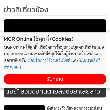
เชื่อถือ โปร่งใส และความปลอดภัยของผู้ใช้ โดยประชาชนและผู้
ข่าวที่เกี่ยวข้อง
ประกอบการเข้าตรวจรายชื่อ/ดาวน์โหลดใบรับแจ้งการประกอบ
ธุรกิจ ได้ทางแอปพลิเคชันทางรัฐ และเว็บไซต์ ETDA สอบถาม
เพิ่มเติมที่อีเมล sv-dps@etda.or.th หรือโทร. 02-123-1234 ต่อ
ทีมกำกับดูแลกฎหมาย DPS
MGR Online ใช้คุกกี้ (Cookies)
MGR Online ใช้คุกกี้ เพื่อจัดการข้อมูลส่วนบุคคลเพื่อนำเสนอ
ประสบการณ์คอนเทนต์ที่ดีที่สุดให้กับผู้อ่านบนเว็บไซต์ และ
แอพพลิเคชั่น
เงื่อนไขการใช้งานเว็บไซต์
และ
นโยบายสิทธิ
ส่วนบุคคล
124
รับทราบ
“ธนกฤต” ลุยเอาผิด 6 หมอเอี่ยว “หมอ
แอร์” สวมชื่อคนตายสั่งซื้อยาเสียสาว
ยังต้องระวัง ภัยหลอกลวงออนไลน์