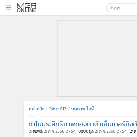
เลือกเครื่องมือท
•
หน้าหลัก
ค้นหา
•
ทันเหตุการณ์
Google
•
ภาคใต้
•
ภูมิภาค
MGR Onl
•
Online Section
ค้นหาขั
•
บันเทิง
•
ผู้จัดการรายวัน
•
คอลัมนิสต์
•
ละคร
•
CbizReview
•
Cyber BIZ
หน้าหลัก
Cyber BIZ
บทความไอที
•
ผู้จัดกวน
ทำไมประสิทธิภาพของดาต้าเซ็นเตอร์ถึงต
•
Good health & Well-being
•
Green Innovation & SD
เผยแพร่:
21 ก.ค. 2566 07:54
ปรับปรุง:
21 ก.ค. 2566 07:54
โดย: