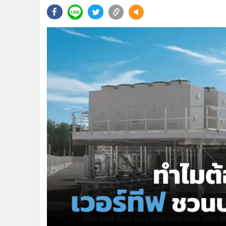
•
Management & HR
•
MGR Live
•
Infographic
•
การเมือง
•
ท่องเที่ยว
•
กีฬา
•
ต่างประเทศ
•
Special Scoop
•
เศรษฐกิจ-ธุรกิจ
•
จีน
•
ชุมชน-คุณภาพชีวิต
•
อาชญากรรม
•
Motoring
•
เกม
•
วิทยาศาสตร์
•
SMEs
•
หุ้น