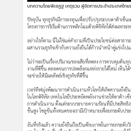
•
อินโดจีน
บทความโดยพิเชฏฐ เกตุรวม ผู้จัดการประจำประเทศไทยแล
•
กองทุนรวม
ปัจจุบัน ทุกธุรกิจมีการลงทุนเพื่อปรับปรุงระบบดาต้าเซ็
•
Celeb Online
โครงการการริเริ่มด้านการพลิกโฉมด้วยดิจิทัลได้ส่งผลก
•
Factcheck
•
ญี่ปุ่น
อย่างไรก็ตาม นี่ไม่ใช่แค่คำถามที่เป็นประโยชน์ต่อสาธาร
•
News1
ผสานรวมธุรกิจเข้ากับความยั่งยืนได้ก้าวนำหน้าคู่แข่งไปแ
•
Gotomanager
ไม่ว่าจะเป็นเรื่องปริมาณของเสียที่ลดลง การควบคุมต้
งานที่ดีขึ้น ตลอดจนการปลดล็อกแหล่งรายได้ใหม่ เห็นได้
จะช่วยให้มีผลลัพธ์เชิงธุรกิจที่ดีขึ้น
เวอร์ทีฟมุ่งพัฒนาการดำเนินงานทั่วโลกให้เกิดความยั่งยืน 
ในโลกดิจิทัล เทคโนโลยีประหยัดพลังงานช่วยให้ดาต้า เซ
การดำเนินงาน ตั้งแต่ระบบระบายความร้อนที่มีประสิท
ขั้นสูง โซลูชันทั้งหมดของเรามีเป้าหมายเพื่อยกระดับประ
อันที่จริงแล้ว ความยั่งยืนถือเป็นศักยภาพในการยกระดับว