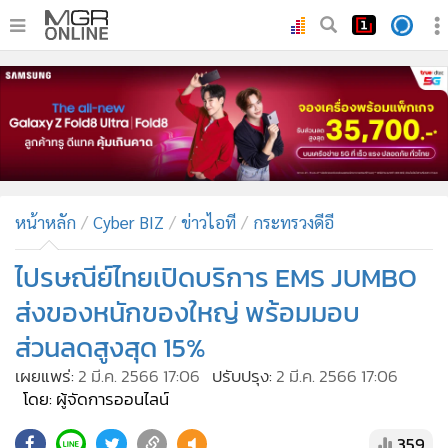
•
หน้าหลัก
•
ทันเหตุการณ์
•
ภาคใต้
•
ภูมิภาค
•
Online Section
หน้าหลัก
Cyber BIZ
ข่าวไอที
กระทรวงดีอี
•
บันเทิง
•
ผู้จัดการรายวัน
ไปรษณีย์ไทยเปิดบริการ EMS JUMBO
•
คอลัมนิสต์
ส่งของหนักของใหญ่ พร้อมมอบ
•
ละคร
ส่วนลดสูงสุด 15%
•
CbizReview
เผยแพร่:
2 มี.ค. 2566 17:06
ปรับปรุง:
2 มี.ค. 2566 17:06
•
Cyber BIZ
โดย: ผู้จัดการออนไลน์
•
ผู้จัดกวน
359