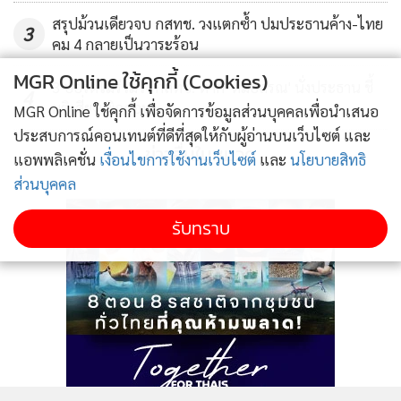
สรุปม้วนเดียวจบ กสทช. วงแตกซ้ำ ปมประธานค้าง-ไทย
3
คม 4 กลายเป็นวาระร้อน
MGR Online ใช้คุกกี้ (Cookies)
3 บอร์ดไม่ร่วมวง กสทช. หาก 'หมอสรณ' นั่งประธาน ชี้
4
มติเสี่ยงเพิกถอน
MGR Online ใช้คุกกี้ เพื่อจัดการข้อมูลส่วนบุคคลเพื่อนำเสนอ
ประสบการณ์คอนเทนต์ที่ดีที่สุดให้กับผู้อ่านบนเว็บไซต์ และ
ข่าวอื่นในหมวด
แอพพลิเคชั่น
เงื่อนไขการใช้งานเว็บไซต์
และ
นโยบายสิทธิ
ส่วนบุคคล
รับทราบ