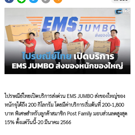
•
Good health & Well-being
•
Green Innovation & SD
•
Management & HR
•
MGR Live
•
Infographic
•
การเมือง
•
ท่องเที่ยว
•
กีฬา
•
ต่างประเทศ
•
Special Scoop
•
เศรษฐกิจ-ธุรกิจ
ไปรษณีย์ไทยเปิดบริการส่งด่วน EMS JUMBO ส่งของใหญ่ของ
•
จีน
หนักจุได้ถึง 200 กิโลกรัม โดยมีค่าบริการเริ่มต้นที่ 200-1,800
•
ชุมชน-คุณภาพชีวิต
บาท พิเศษสำหรับลูกค้าสมาชิก Post Family มอบส่วนลดสูงสุด
•
อาชญากรรม
15% ตั้งแต่วันนี้-20 มีนาคม 2566
•
Motoring