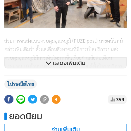
ส่วนการขนส่งแบบควบคุมอุณหภูมิ (FUZE post) นายดนันทน์
กล่าวเพิ่มเติมว่า ตั้งแต่เดือนสิงหาคมที่มีการเปิดบริการขนส่ง
ควบคุมอุณหภูมิมีการเติบโตมากขึ้นเรื่อยๆ เฉลี่ยต่อเดือน
แสดงเพิ่มเติม
ประมาณ 10 ล้านบาท โดยประมาณการรายได้ทั้งปีจากบริการ
ดังกล่าวจะอยู่ที่ 100 ล้านบาท ซึ่งหลังจากนี้อยู่ระหว่างการ
ดำเนินการขยายสาขารับฝากส่งสินค้าชนิดนี้เพิ่มขึ้นทั้งใน
ไปรษณีย์ไทย
กรุงเทพมหานคร ปริมณฑล และตามจังหวัดต่างๆ เริ่มมีการวง
359
ระบบไอทีเพื่อให้สามารถรับฝากส่งสิ่งของได้ง่ายสะดวกขึ้น จะ
สามารถให้บริการกับประชาชนได้ครอบคลุมมากกว่าเดิม
ยอดนิยม
นอกจากนี้ ไปรษณีย์ไทยได้นำศักยภาพ EMS ภายใต้แนวคิด "ส่ง
อ่านเพิ่มเติม