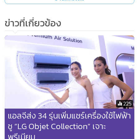
ใหญ่ ส่งยุ่ง ส่งยาก ส่งยา และส่งเย็น" มาใช้ในตลาดส่งของหนัก
ของใหญ่ให้เพิ่มมากขึ้นโดยบริการ EMS JUMBO ให้บริการด้วย
ข่าวที่เกี่ยวข้อง
คอนเซ็ปต์งานช้างยังไหว ส่งหนัก ส่งใหญ่แค่ไหนก็ของหมูๆ โดยผู้
ใช้บริการสามารถส่งของหนัก ของใหญ่จุใจตั้งแต่ไซส์ 30-200
กิโลกรัม มาตรฐานการนำจ่ายที่รวดเร็ว 2-4 วัน และอัตราค่า
บริการคิดราคา 2 รูปแบบ
ทั้งแบบคำนวณตามน้ำหนักจริงเริ่มต้น 30 กิโลกรัมแรก ราคา
200 บาท เฉลี่ยเพียง 6 บาท/กิโลกรัม ขนาดสิ่งของ
กว้าง+ยาว+สูง รวมกันไม่เกิน 600 เซนติเมตร และอัตราค่า
บริการสำหรับสินค้าสำเร็จรูป เช่น ประเภทกลุ่มเครื่องใช้ไฟฟ้า
ราคาเริ่มต้นที่ 200 บาท ยานพาหนะ ราคาเริ่มต้นที่ 600 บาท
225
เฟอร์นิเจอร์ ราคาเริ่มต้นที่ 300 บาท ส่วนระยะทางในการนำจ่าย
แอลจีส่ง 34 รุ่นเพิ่มแชร์เครื่องใช้ไฟฟ้า
สิ่งของยังคงครอบคลุมทุกพื้นที่ทั้งพื้นที่เกาะ พื้นที่ห่างไกลใน 77
ชู “LG Objet Collection” เจาะ
จังหวัด อีกทังยังมีการชดใช้ค่าเสียหายในกรณีสูญหาน/เสียหาย
พรีเมียม
ระหว่างการจัดส่งทางไปรษณีย์ตามมูลค่าความเสียหายที่เกิดขึ้น