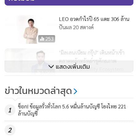
จริงสูงสุดชิ้นละ 5,000 บาท และสามารถซื้อประกันเพื่อรับวงเงิน
ชดใช้เพิ่มได้สูงสุดถึง 200,000 บาท
LEO อวดกำไรปี 65 แตะ 306 ล้าน
ปันผล 20 สตางค์
"การส่งสิ่งของเฉพาะทาง หรือมีรูปแบบพิเศษเป็นสิ่งที่ไปรษณีย์
253
ไทยมีความชำนาญมาอย่างยาวนานซึ่งจะเห็นได้จากทั้งบริการส่ง
‘มิลเลนเนียม กรุ๊ป" เดินหน้าเข้า
ยาจากโรงพยาบาล การส่งสินค้าควบคุมอุณหภูมิ (FUZE Post)
ตลาดหลักทรัพย์ฯชูศักยภาพ
หรือแม้กระทั่งการส่งในพื้นที่ที่เข้าถึงลำบาก โดยการให้บริการ
แสดงเพิ่มเติม
Lifestyle Mobility Ecosystem
เหล่านี้ยังเป็นการสร้างความได้เปรียบจากตลาดที่แข่งขันกันด้วย
1,066
ราคา เนื่องจากผู้ใช้บริการในปัจจุบันได้มองหาความแตกต่าง
ข่าวในหมวดล่าสุด
คุณภาพและโซลูชันที่ครอบคลุมจากธุรกิจขนส่ง โดยเฉพาะใน 4
เทรนด์ที่กำลังเจริญเติบโตและจะกลายเป็นโอกาส ได้แก่ เทรนด์
การให้บริการขนส่งสินค้าระหว่างประเทศ เทรนด์การให้บริการ
ช็อก! ข้อมูลรั่วทั่วโลก 5.6 หมื่นล้านบัญชี โยงไทย 221
1
ล้านบัญชี
ขนส่งสินค้าขนาดใหญ่ เทรนด์การบริการโลจิสติกส์แบบครบ
วงจร และเทรนด์การให้บริการขนส่งสินค้าควบคุมอุณหภูมิแบบ
2
ด่วนทั้งสินค้าแบบแช่เย็นและแช่แข็ง" นายดนันท์ กล่าว