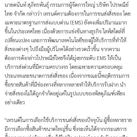
นายดนันท์ สุภัทรพันธุ์ กรรมการผู้จัดการใหญ่ บริษัท ไปรษณีย์
•
เกม
ไทย จำกัด กล่าวว่า เทรนด์ความต้องการในการขนส่งสิ่งของ โดย
•
วิทยาศาสตร์
เฉพาะมาตรฐานการส่งแบบด่วน (EMS) ยังคงเพิ่มปริมาณมาก
•
SMEs
ขึ้นในประเทศไทย เนื่องด้วยการแข่งขันทางธุรกิจ ไลฟ์สไตล์ที่
•
หุ้น
เปลี่ยนแปลง และการพัฒนาเทคโนโลยีของผู้ให้บริการที่ทำให้
•
อินโดจีน
สิ่งของต่างๆ ไปถึงมือผู้บริโภคได้อย่างรวดเร็วขึ้น จากความ
•
กองทุนรวม
ต้องการดังกล่าวไปรษณีย์ไทยจึงได้มุ่งยกระดับ EMS ให้เป็น
•
Celeb Online
บริการส่งด่วนที่มีความครบวงจร โดยเฉพาะความครอบคลุม
•
Factcheck
ประเภทและขนาดการส่งสิ่งของ เนื่องจากขณะนี้พฤติกรรมการ
•
ญี่ปุ่น
ซื้อขายสินค้าที่มีช่องทางที่หลากหลายทำให้บริการรับฝาก นำ
•
News1
จ่ายสิ่งของไม่ได้ถูกจำกัดอยู่แค่ในรูปแบบของพัสดุภัณฑ์เพียง
•
Gotomanager
อย่างเดียว
"เทรนด์ในการเลือกใช้บริการขนส่งสิ่งของปัจจุบัน ผู้ซื้อหลายราย
มีการเลือกซื้อสินค้าขนาดใหญ่ขึ้น ซึ่งจะเห็นได้จากกระแสการ