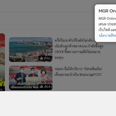
MGR Onli
MGR Online 
เสนอ ประสบก
เว็บไซต์ แ
นโยบายสิทธ
ครึ่งปีแรกทัวร์จีนยังไม่กลับ โรงแรม
เน้นจับลูกค้าตลาดบน-กำลังซื้อสูง
ONYX ชี้สถานการณ์ยังไม่เหมาะ
ลงทุน
896
ปณท เริ่มให้บริการ ‘บัตรเติมเงิน’
เชื่อมกระเป๋าเงิน Wallet@POST
464
06
ไปรษณีย์ไทยเร่งตรวจสอบการนำ
จ่ายเอกสารสำคัญ จากกรณีร้อง
เรียนของผู้ใช้บริการปลายทาง
จ.สกลนคร
1,287