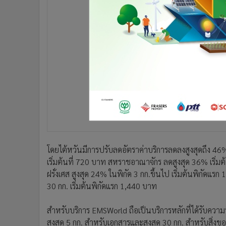
•
อินโดจีน
•
กองทุนรวม
•
Celeb Online
•
Factcheck
•
ญี่ปุ่น
•
News1
•
Gotomanager
โดยไต้หวันมีการปรับลดอัตราค่าบริการลดลงสูงสุดถึง 46% (
เริ่มต้นที่ 720 บาท สหราชอาณาจักร ลดสูงสุด 36% เริ่มต
ฝรั่งเศส สูงสุด 24% ในพิกัด 3 กก.ขึ้นไป เริ่มต้นพิกัด
30 กก. เริ่มต้นพิกัดแรก 1,440 บาท
สำหรับบริการ EMSWorld ถือเป็นบริการหลักที่ได้รับควา
สูงสุด 5 กก. สำหรับเอกสารและสูงสุด 30 กก. สำหรับสิ่