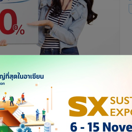
จำปี 2566 ลดสูงสุดกว่า 46% รวม 15 ปลายทางเด่นทั่วโลก
พร้อมส่วนลดสมาชิก POST Family สูงสุดถึง 10% ตั้งแต่วันนี้-31
ttps://international.thailandpost.com
ษณีย์ไทย จำกัด กล่าวว่า ไปรษณีย์ไทยได้ปรับลดอัตราค่าบริการ
าจักร เยอรมนี ฝรั่งเศส แคนาดา ออสเตรีย อิสราเอล แอฟริกาใต้
ึ่งปลายทางเด่นยอดนิยม 5 ปลายทาง คือ ไต้หวัน สหราชอาณาจักร