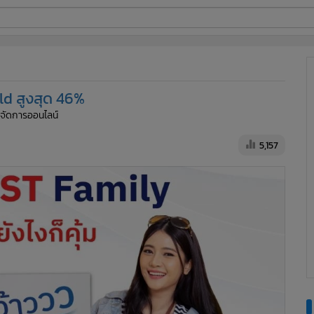
ี่ใช้
ld สูงสุด 46%
ine
ู้จัดการออนไลน์
้นสูง
5,157