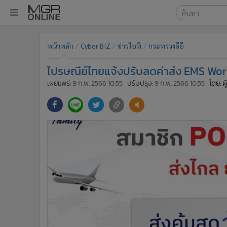
เลือกเครื่องมือท
•
หน้าหลัก
หน้าหลัก
Cyber BIZ
ข่าวไอที
กระทรวงดีอี
ค้นหา
•
ทันเหตุการณ์
Google
•
ภาคใต้
ไปรษณีย์ไทยแจ้งปรับลดค่าส่ง EMS Wor
•
ภูมิภาค
MGR Onl
เผยแพร่:
9 ก.พ. 2566 10:55
ปรับปรุง:
9 ก.พ. 2566 10:55
โดย: ผ
•
Online Section
ค้นหาขั
•
บันเทิง
•
ผู้จัดการรายวัน
•
คอลัมนิสต์
•
ละคร
•
CbizReview
•
Cyber BIZ
•
ผู้จัดกวน
•
Good health & Well-being
•
Green Innovation & SD