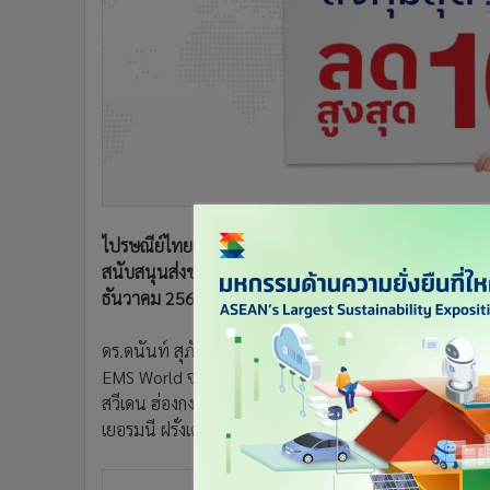
•
Management & HR
•
MGR Live
•
Infographic
•
การเมือง
•
ท่องเที่ยว
•
กีฬา
•
ต่างประเทศ
•
Special Scoop
•
เศรษฐกิจ-ธุรกิจ
ไปรษณีย์ไทยแจ้งปรับลดอัตราค่าบริการ EMS World ประ
•
จีน
สนับสนุนส่งของไปต่างประเทศ รับท่องเที่ยว-ค้าออนไลน์ 
ธันวาคม 2566 ตรวจสอบอัตราค่าบริการได้ทางเว็บไซต์ h
•
ชุมชน-คุณภาพชีวิต
•
อาชญากรรม
ดร.ดนันท์ สุภัทรพันธุ์ กรรมการผู้จัดการใหญ่ บริษัท ไปร
•
Motoring
EMS World จำนวน 15 ปลายทาง ได้แก่ ไต้หวัน สหราชอาณ
•
เกม
สวีเดน ฮ่องกง อินเดีย เนปาล อิหร่าน มัลดีฟส์ พม่า ซ
•
วิทยาศาสตร์
เยอรมนี ฝรั่งเศส แคนาดา
•
SMEs
•
หุ้น