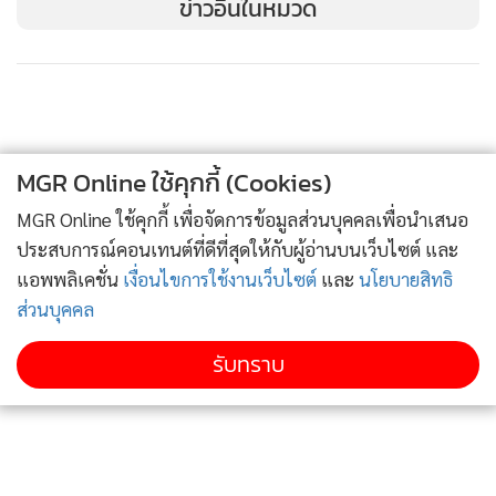
ข่าวอื่นในหมวด
ขั้นสูงจะสามารถช่วยบรรเทาและแก้ไขอุปกรณ์ที่ติดไวรัสได้อย่าง
มีประสิทธิภาพในช่วงเริ่มต้นของการคุกคาม
ขณะเดียวกัน องค์กรสามารถใช้บริการต่างๆ เช่น บริการป้องกัน
ความเสี่ยงทางดิจิทัล (Digital risk protection service : DRPS)
MGR Online ใช้คุกกี้ (Cookies)
ช่วยประเมินภัยคุกคามที่เกิดภายนอก ค้นหาและแก้ไขปัญหา
MGR Online ใช้คุกกี้ เพื่อจัดการข้อมูลส่วนบุคคลเพื่อนำเสนอ
ด้านความปลอดภัย และช่วยให้ได้รับข้อมูลภัยคุกคามที่กำลังเกิด
ประสบการณ์คอนเทนต์ที่ดีที่สุดให้กับผู้อ่านบนเว็บไซต์ และ
ขึ้นและที่กำลังจะเกิดขึ้นในเชิงลึกได้ดีอีกด้วย
แอพพลิเคชั่น
เงื่อนไขการใช้งานเว็บไซต์
และ
นโยบายสิทธิ
ส่วนบุคคล
รับทราบ