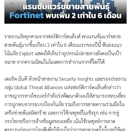
•
Good health & Well-being
•
Green Innovation & SD
•
Management & HR
•
MGR Live
รายงานภัยคุกคามจากฟอร์ติการ์ดแล็บส์ พบแรนซัมแวร์ขยาย
•
Infographic
สายพันธุ์มากขึ้นเกือบ 2 เท่าใน 6 เดือนแรกของปีนี้ ฟันธงแนว
•
การเมือง
โน้มภัย Exploit แสดงให้เห็นว่าอุปกรณ์ปลายทางยังคงเป็นเป้า
•
ท่องเที่ยว
หมาย จากความนิยมในโมเดลการทำงานจากที่ใดก็ได้
•
กีฬา
•
ต่างประเทศ
เดอริค มันคี หัวหน้าสายงาน Security Insights และรองประธาน
•
Special Scoop
กลุ่ม Global Threat Alliances แห่งฟอร์ติการ์ดแล็บส์กล่าวว่า
•
เศรษฐกิจ-ธุรกิจ
อาชญากรทางไซเบอร์กำลังเร่งพัฒนาตัวเองให้สามารถหลบเลี่ยง
•
จีน
การถูกพบจากระบบป้องกันภัย รวมถึงการขยายความร่วมมือใน
•
ชุมชน-คุณภาพชีวิต
เครือข่ายพันธมิตรร้าย และการใช้กลยุทธ์ในเชิงรุก เช่น การขู่
•
อาชญากรรม
กรรโชกหรือการล้างข้อมูลของเหยื่อ เน้นใช้กลยุทธ์การลาด
•
Motoring
ตระเวนก่อนการโจมตีเพื่อให้แน่ใจว่าการคุกคามครั้งนั้นจะให้ผล