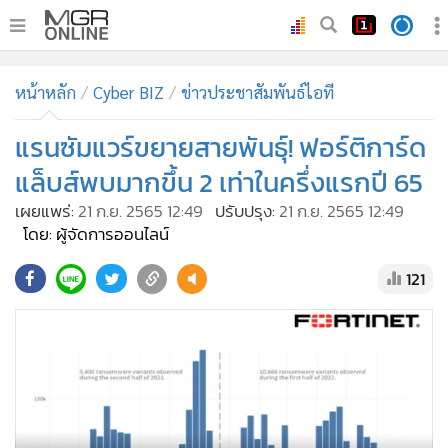
•
หน้าหลัก
หน้าหลัก
Cyber BIZ
ข่าวประชาสัมพันธ์ไอที
•
ทันเหตุการณ์
•
แรนซัมแวร์ขยายสายพันธุ์! ฟอร์ติการ์ด
ภาคใต้
•
ภูมิภาค
แล็บส์พบมากขึ้น 2 เท่าในครึ่งแรกปี 65
•
Online Section
เผยแพร่:
21 ก.ย. 2565 12:49
ปรับปรุง:
21 ก.ย. 2565 12:49
•
บันเทิง
โดย: ผู้จัดการออนไลน์
•
ผู้จัดการรายวัน
121
•
คอลัมนิสต์
•
ละคร
•
CbizReview
•
Cyber BIZ
•
ผู้จัดกวน