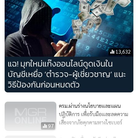
13,632
แฉ! มุกใหม่แก๊งออนไลน์ดูดเงินใน
บัญชีเหยื่อ ‘ตำรวจ-ผู้เชี่ยวชาญ’ แนะ
วิธีป้องกันก่อนหมดตัว
ครม.ผ่านร่างนโยบายและแผน
ปฏิบัติการ เพื่อรับมือและลดความ
นอกจากนี้ เทรนด์ของภัย Exploit ชี้ว่าอุปกรณ์ปลายทางและ
เสี่ยงจากภัยคุกคามทางไซเบอร์
อุปกรณ์ประเภทโอทียังคงเป็นเป้าหมายที่หลีกเลี่ยงไม่ได้ การ
97
หลอมรวมกันทางดิจิทัลของไอทีและโอทีรวมทั้งอุปกรณ์ปลาย