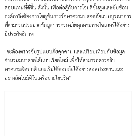
•
เกม
ตอบแทนที่ดีขึ้น ดังนั้น เพื่อต่อสู้กับการโจมตีขั้นสูงและซับซ้อน
•
วิทยาศาสตร์
องค์กรจึงต้องการโซลูชันการรักษาความปลอดภัยแบบบูรณาการ
•
SMEs
ที่สามารถประมวลข้อมูลข่าวกรองภัยคุกคามทางไซเบอร์ได้อย่าง
•
หุ้น
มีประสิทธิภาพ
•
อินโดจีน
"จะต้องตรวจจับรูปแบบภัยคุกคาม และเปรียบเทียบกับข้อมูล
•
กองทุนรวม
จำนวนมหาศาลได้แบบเรียลไทม์ เพื่อให้สามารถตรวจจับ
•
Celeb Online
หาความผิดปกติ และเริ่มโต้ตอบภัยได้อย่างสอดประสานและ
•
Factcheck
อย่างอัตโนมัติในเครือข่ายไฮบริด"
•
ญี่ปุ่น
•
News1
•
Gotomanager