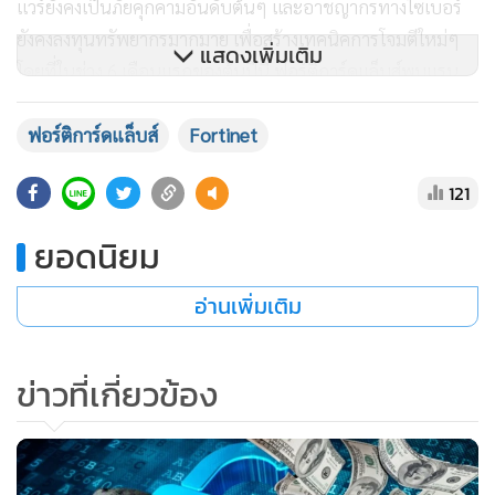
แวร์ยังคงเป็นภัยคุกคามอันดับต้นๆ และอาชญากรทางไซเบอร์
ยังคงลงทุนทรัพยากรมากมาย เพื่อสร้างเทคนิคการโจมตีใหม่ๆ
แสดงเพิ่มเติม
โดยที่ในช่วง 6 เดือนแรกของต้นปีนี้ ฟอร์ติการ์ดแล็บส์พบแรน
ซัมแวร์ทั้งหมด 10,666 สายพันธุ์ เทียบกับ 5,400 สายพันธุ์ในช่วง
6 เดือนหลังของปีที่แล้ว หมายถึงการเติบโตเกือบ 100% ในระยะ
ฟอร์ติการ์ดแล็บส์
Fortinet
เพียง 6 เดือน โดย RaaS อันเป็นที่นิยมในเว็บมืดยังคงหนุนหลัง
121
อุตสาหกรรมอาชญากร ส่งผลให้องค์กรต่างๆ จำเป็นต้องคำนึงถึง
การคุกคามของแรนซัมแวร์
ยอดนิยม
ทั้งนี้ ในการป้องกันแรนซัมแวร์ องค์กรในทุกอุตสาหกรรมใน
อ่านเพิ่มเติม
ทุกขนาดจำเป็นต้องมีแนวนโยบายเชิงรุก สิ่งที่สำคัญคือควรมี
ศักยภาพในการมองเห็น การป้องกันและการแก้ไขแบบเรียลไทม์
ข่าวที่เกี่ยวข้อง
ควบคู่ไปกับโครงสร้างประเภทที่มีความวางใจเป็นศูนย์ (ZTNA)
พร้อมการตรวจจับและตอบสนองปลายทางขั้นสูง (EDR)