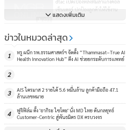
dtac เปิดเบื้องหลังทีมล่าแก๊งคอล
ทางของการใช้งานแบบ WFA ยังคงเป็นจุดอ่อนให้ถูกโจมตี ผู้
เซ็นเตอร์ ปกป้องลูกค้าให้ใช้งาน
ประสงค์ร้ายได้ใช้วิธีเจาะระบบผ่านช่องโหว่ (Exploit) ที่มีอยู่
แสดงเพิ่มเติม
สบายใจมากขึ้น
จำนวนมากที่พบในอุปกรณ์ปลายทาง เมื่อพบการใช้ที่ไม่ได้รับ
427
อนุญาตเข้าถึงระบบโดยมีเป้าหมายในการเคลื่อนย้ายไปมาเพื่อ
Sophos เผย 66% ขององค์กรธุรกิจ
ข่าวในหมวดล่าสุด
เจาะลึกเข้าไปในเครือข่ายขององค์กร เช่น ช่องโหว่การปลอม
จากการสำรวจเคยถูกแรนซัมแวร์
แปลง (CVE 2022-26925) ซึ่งพบว่ามีปริมาณมาก เช่นเดียวกับ
โจมตี
81
ทรู ผนึก รพ.ธรรมศาสตร์ฯ จัดตั้ง “Thammasat–True AI
ช่องโหว่การเรียกใช้โค้ดจากระยะไกล (CVE 2022-26937)
1
Health Innovation Hub” ดึง AI ช่วยยกระดับการแพทย์
นอกจากนี้ เมื่อวิเคราะห์จุดอ่อนทางตามปริมาณและการตรวจ
2
จับของอุปกรณ์ปลายเผยให้เห็นเส้นทางที่ผู้ประสงค์ร้ายพยายาม
เข้าถึงระบบอย่างต่อเนื่องโดยรุกที่ช่องโหว่ทั้งเก่าและใหม่ให้มาก
AIS ไตรมาส 2 รายได้ 5.6 หมื่นล้าน ลูกค้ามือถือ 47.1
3
สุด ยิ่งไปกว่านั้น เมื่อมองไปที่เทรนด์ช่องโหว่ในระบบโอที พบว่า
ล้านเลขหมาย
อุปกรณ์และแพลตฟอร์มหลากหลายประเภทถูกเจาะโดยอาศัย
ฟูจิฟิล์ม ตั้ง 'อากิระ ไซโตะ' นั่ง MD ไทย ดันกลยุทธ์
ช่องโหว่ของระบบด้วยเช่นกัน ซึ่งแสดงให้เห็นถึงความเป็นจริงที่
4
Customer-Centric สู่พันธมิตร DX ครบวงจร
ว่าการหลอมรวมกันของไอที และโอทีที่มีเพิ่มขึ้นจะเป็นเป้าหมาย
ถูกคุกคามมากขึ้น ทั้งนี้ เทคโนโลยีที่ป้องกันอุปกรณ์ปลายทาง