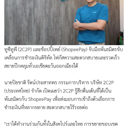
•
Good health & Well-being
•
Green Innovation & SD
•
Management & HR
•
MGR Live
•
Infographic
•
การเมือง
ทูซีทูพี (2C2P) และช้อปปิ้เพย์ (ShopeePay) จับมือพันธมิตรขับ
•
ท่องเที่ยว
เคลื่อนการชำระเงินดิจิทัล โฟกัสความสะดวกสบายและรวดเร็ว
•
กีฬา
สยายปีกคลุมทั่วเอเชียตะวันออกเฉียงใต้
•
ต่างประเทศ
•
Special Scoop
นายปิยชาติ รัตน์ประสาทพร กรรมการบริหาร บริษัท 2C2P
•
เศรษฐกิจ-ธุรกิจ
(ประเทศไทย) จำกัด เปิดเผยว่า 2C2P รู้สึกตื่นเต้นที่ได้เป็น
•
จีน
พันธมิตรกับ ShopeePay เพื่อส่งมอบการเข้าถึงตัวเลือกการ
•
ชุมชน-คุณภาพชีวิต
ชำระเงินที่หลากหลาย สะดวกสบายไร้รอยต่อ
•
อาชญากรรม
"เราได้ทำงานร่วมกันทั้งในสิงคโปร์และไทย การขยายขอบเขต
•
Motoring