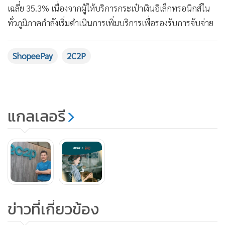
เฉลี่ย 35.3% เนื่องจากผู้ให้บริการกระเป๋าเงินอิเล็กทรอนิกส์ใน
ทั่วภูมิภาคกำลังเริ่มดำเนินการเพิ่มบริการเพื่อรองรับการจับจ่าย
สู่หยิบยืมและการกู้เงิน การลงทุน รวมถึงเพิ่มระบบจัดการการ
เงินทั่วโลก จากพฤติกรรมการใช้งานที่หลากหลาย กระเป๋าเงิน
ShopeePay
2C2P
อิเล็กทรอนิกส์จึงเป็นโซลูชันที่ส่งผลกระทบเชิงบวกอย่างมีนัย
สำคัญต่อธุรกิจและผู้บริโภค ด้วยการส่งมอบบริการที่สะดวก
ปลอดภัย และยังมีสิทธิประโยชน์ต่างๆ มากมายสำหรับนักชอป
จึงทำให้ ShopeePay สามารถเร่งการยอมรับกระเป๋าเงิน
แกลเลอรี
อิเล็กทรอนิกส์ และสามารถสร้างโอกาสให้ธุรกิจใหม่ๆ ได้
นายศุภวิทย์ หงส์อมรสิน ผู้อำนวยการ ShopeePay
(ประเทศไทย) กล่าวเพิ่มเติมว่า ShopeePay มีความยินดีอย่างยิ่ง
ในการจับมือเป็นพันธมิตรร่วมกันกับ 2C2P เพื่อผลักดันเครือ
ข่ายผู้ประกอบการธุรกิจให้ก้าวไกลไปสู่การเติบโตทางยอดขาย
ข่าวที่เกี่ยวข้อง
ด้วยการชำระเงินดิจิทัลที่ปลอดภัยและไร้รอยต่อ พร้อมมอบ