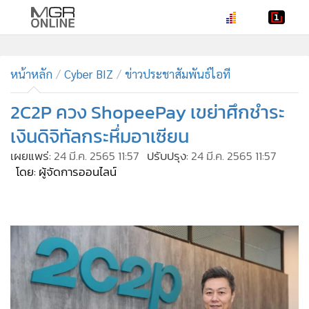
•
หน้าหลัก
•
หน้าหลัก
ทันเหตุการณ์
Cyber BIZ
ข่าวประชาสัมพันธ์ไอที
•
ภาคใต้
2C2P ควง ShopeePay เขย่าศึกชำระ
•
ภูมิภาค
เงินดิจิทัลกระหึ่มอาเซียน
•
Online Section
เผยแพร่:
24 มี.ค. 2565 11:57
ปรับปรุง:
24 มี.ค. 2565 11:57
•
บันเทิง
โดย: ผู้จัดการออนไลน์
•
ผู้จัดการรายวัน
•
คอลัมนิสต์
•
ละคร
•
CbizReview
•
Cyber BIZ
•
ผู้จัดกวน