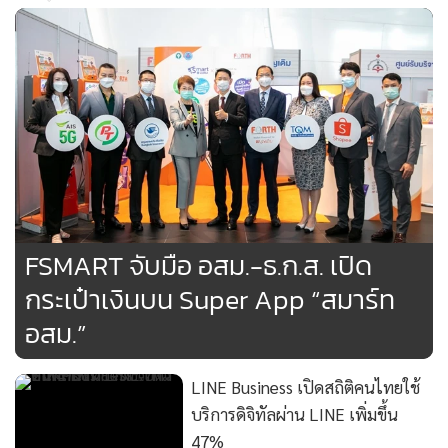
ประสบการณ์การชำระเงินดิจิทัลที่สะดวกและคุ้มค่ามากยิ่งขึ้นให้
แก่ผู้ใช้งาน
"ShopeePay มุ่งมั่นเพิ่มการเข้าถึงบริการการชำระเงินดิจิทัลที่
ครอบคลุม เพื่อช่วยยกระดับคุณภาพชีวิตให้แก่ทั้งผู้ใช้งานและ
ธุรกิจร้านค้าผ่านเทคโนโลยีของเรา"
FSMART จับมือ อสม.-ธ.ก.ส. เปิด
กระเป๋าเงินบน Super App “สมาร์ท
อสม.”
LINE Business เปิดสถิติคนไทยใช้
บริการดิจิทัลผ่าน LINE เพิ่มขึ้น
47%