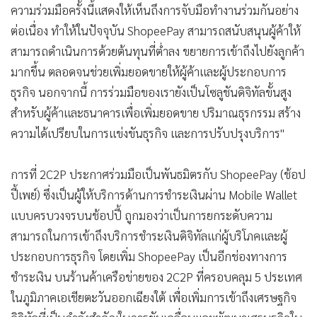
ความร่วมมือครั้งนี้แสดงให้เห็นถึงการจับมือทำงานร่วมกันอย่าง
•
เกม
ต่อเนื่อง ทำให้ในปัจจุบัน ShopeePay สามารถสนับสนุนผู้ค้าให้
•
วิทยาศาสตร์
สามารถดำเนินการด้วยต้นทุนที่ต่ำลง ขยายการเข้าถึงไปยังลูกค้า
•
SMEs
มากขึ้น ตลอดจนช่วยเพิ่มยอดขายให้ผู้ค้าและผู้ประกอบการ
•
หุ้น
ธุรกิจ นอกจากนี้ การร่วมมือของเรายังเป็นโซลูชันดิจิทัลขั้นสูง
•
อินโดจีน
สำหรับผู้ค้าและธนาคารเพื่อเพิ่มยอดขาย ปริมาณธุรกรรม สร้าง
•
กองทุนรวม
ความได้เปรียบในการแข่งขันธุรกิจ และการปรับปรุงบริการ"
•
Celeb Online
•
Factcheck
การที่ 2C2P ประกาศร่วมมือเป็นพันธมิตรกับ ShopeePay (ช้อป
•
ญี่ปุ่น
ปี้เพย์) ซึ่งเป็นผู้ให้บริการด้านการชำระเงินผ่าน Mobile Wallet
•
News1
แบบครบวงจรบนช้อปปี้ ถูกมองว่าเป็นการยกระดับความ
•
Gotomanager
สามารถในการเข้าถึงบริการชำระเงินดิจิทัลแก่ผู้บริโภคและผู้
ประกอบการธุรกิจ โดยเพิ่ม ShopeePay เป็นอีกช่องทางการ
ชำระเงิน บนร้านค้าเครือข่ายของ 2C2P ที่ครอบคลุม 5 ประเทศ
ในภูมิภาคเอเชียตะวันออกเฉียงใต้ เพื่อเพิ่มการเข้าถึงเศรษฐกิจ