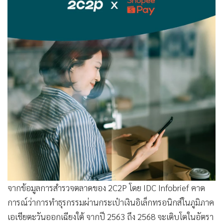
จากข้อมูลการสำรวจตลาดของ 2C2P โดย IDC Infobrief คาด
การณ์ว่าการทำธุรกรรมผ่านกระเป๋าเงินอิเล็กทรอนิกส์ในภูมิภาค
เอเชียตะวันออกเฉียงใต้ จากปี 2563 ถึง 2568 จะเติบโตในอัตรา