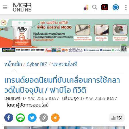
•
หน้าหลัก
•
ทันเหตุการณ์
•
ภาคใต้
•
ภูมิภาค
•
Online Section
หน้าหลัก
Cyber BIZ
บทความไอที
•
บันเทิง
•
ผู้จัดการรายวัน
เทรนด์ยอดนิยมที่ขับเคลื่อนการใช้คลา
•
คอลัมนิสต์
วด์ในปัจจุบัน / ฟาบิโอ ทิวิติ
•
ละคร
เผยแพร่:
17 ก.พ. 2565 10:57
ปรับปรุง:
17 ก.พ. 2565 10:57
•
CbizReview
โดย: ผู้จัดการออนไลน์
•
Cyber BIZ
151
•
ผู้จัดกวน