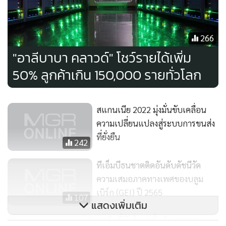
พนักงาน ลูกค้า พันธมิตร และซัปพลายเออร์ ซึ่งเป็นส่วนสำคัญ
ของระบบนิเวศทางธุรกิจทั้งหมด
266
4.การปรับใช้ไฮบริดคลาวด์จะเป็นศูนย์กลางการทำงานเพราะ
"อาลีบาบา คลาวด์" โชว์รายได้เพิ่ม
การผสานรวมดีขึ้น
50% ลูกค้าเกิน 150,000 รายทั่วโลก
ธุรกิจต่างๆ กำลังมองหาโซลูชันที่ให้โอกาสในการเลือกพร้อม
ประสิทธิภาพในการทำงาน เพื่อที่จะสามารถใส่ใจไปกับสิ่งที่ทำให้
สแกนเนีย 2022 มุ่งมั่นขับเคลื่อน
พวกเขาแตกต่างจากคู่แข่งได้อย่างแท้จริง การเปลี่ยนไปใช้ระบบ
ความเปลี่ยนแปลงสู่ระบบการขนส่ง
ที่ยั่งยืน
คลาวด์ทำให้ธุรกิจมีทางเลือกในการใช้งานที่หลากหลาย
242
ทีเอ็มบีธนชาตติดอันดับดัชนีวัด
ความเสมอภาคทางเพศของบลูม
เบิร์ก (GEI) ปี 2565
107
แสดงเพิ่มเติม
บลูบิคชี้บันได 5 ขั้นดัน Digital