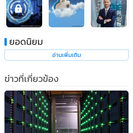
ต่างๆ จะมีฟังก์ชันเฉพาะที่ตนต้องการ โดยไม่จำเป็นต้องมีการ
ปรับแก้ไขที่ซับซ้อนใดๆ ทำให้การดำเนินธุรกิจขององค์กรมี
ความยืดหยุ่นมากขึ้น และให้รากฐานที่มั่นคงสำหรับความสำเร็จ
ในระยะยาว
ยอดนิยม
3.พนักงานในปัจจุบันล้วนต้องการได้รับประสบการณ์การใช้งาน
อ่านเพิ่มเติม
ที่ทันสมัย
ข่าวที่เกี่ยวข้อง
เมื่อคนดิจิทัลยุคใหม่เข้าสู่โลกแห่งการทำงาน พวกเขาต้องการ
เทคโนโลยีที่ใช้งานง่าย และรองรับการใช้งานตามแบบที่ชอบ ซึ่ง
โดยปกติแล้วจะหมายถึงซอฟต์แวร์ที่มีลักษณะและให้ความรู้สึก
เหมือนกับแอปพลิเคชันต่างๆ บนโทรศัพท์มือถือ และโซเชียล
แพลตฟอร์มที่พวกเขาใช้ในชีวิตประจำวัน และที่ช่วยให้เข้าถึง
ข้อมูลและการทำงานร่วมกันได้ในทันที ซึ่งโดยทั่วไปแล้ว
เทคโนโลยีคลาวด์จะช่วยให้ทุกฝ่ายทำงานได้ง่ายขึ้น ไม่ว่าจะเป็น