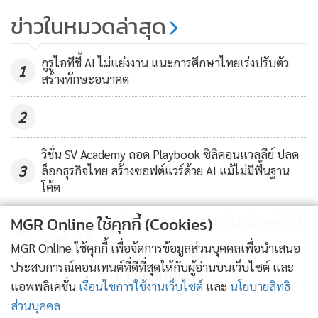
Transformation สำเร็จ
ข่าวในหมวดล่าสุด
305
กูรูไอทีชี้ AI ไม่แย่งงาน แนะการศึกษาไทยเร่งปรับตัว
1
สร้างทักษะอนาคต
2
วิชั่น SV Academy ถอด Playbook ซิลิคอนแวลลีย์ ปลด
3
ล็อกธุรกิจไทย สร้างซอฟต์แวร์ด้วย AI แม้ไม่มีพื้นฐาน
โค้ด
MGR Online ใช้คุกกี้ (Cookies)
Apple รวมฟีเจอร์ AI ใหม่บน iOS 27 เตรียมอัปเดตให้ใช้
4
งานเร็วๆ นี้
MGR Online ใช้คุกกี้ เพื่อจัดการข้อมูลส่วนบุคคลเพื่อนำเสนอ
ประสบการณ์คอนเทนต์ที่ดีที่สุดให้กับผู้อ่านบนเว็บไซต์ และ
ข่าวอื่นในหมวด
แอพพลิเคชั่น
เงื่อนไขการใช้งานเว็บไซต์
และ
นโยบายสิทธิ
ส่วนบุคคล