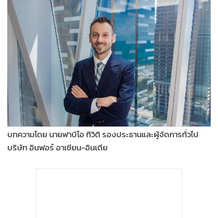
•
Good health & Well-being
•
Green Innovation & SD
•
Management & HR
•
MGR Live
•
Infographic
•
การเมือง
•
ท่องเที่ยว
•
กีฬา
•
ต่างประเทศ
บทความโดย นายฟาบิโอ ทิวิติ รองประธานและผู้จัดการทั่วไป
•
Special Scoop
บริษัท อินฟอร์ อาเชียน-อินเดีย
•
เศรษฐกิจ-ธุรกิจ
•
จีน
•
ชุมชน-คุณภาพชีวิต
•
อาชญากรรม
•
Motoring