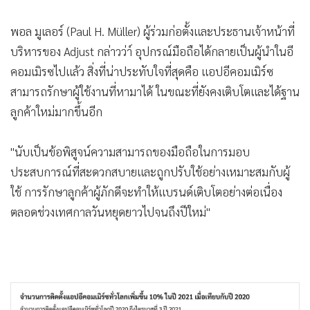
•
เกม
พอล มูเลอร์ (Paul H. Müller) ผู้ร่วมก่อตั้งและประธานเจ้าหน้าที่
•
วิทยาศาสตร์
บริหารของ Adjust กล่าวว่า์ อุปกรณ์มือถือได้กลายเป็นผู้นำในอี
•
SMEs
คอมเมิรซไปแล้ว สิ่งที่น่าประทับใจที่สุดคือ แอปอีคอมเมิร์ซ
•
หุ้น
สามารถรักษาผู้ใช้งานที่หามาได้ ในขณะที่ยังคงเติบโตและได้ฐาน
•
อินโดจีน
ลูกค้าใหม่มากขึ้นอีก
•
กองทุนรวม
•
Celeb Online
"นับเป็นข้อพิสูจน์ความสามารถของมือถือในการมอบ
•
Factcheck
ประสบการณ์ที่สะดวกสบายและถูกปรับใช้อย่างเหมาะสมกับผู้
•
ญี่ปุ่น
ใช้ การรักษาลูกค้าผู้ภักดีจะทำให้แบรนด์เติบโตอย่างต่อเนื่อง
•
News1
ตลอดช่วงเทศกาลวันหยุดยาวไปจนถึงปีใหม่"
•
Gotomanager