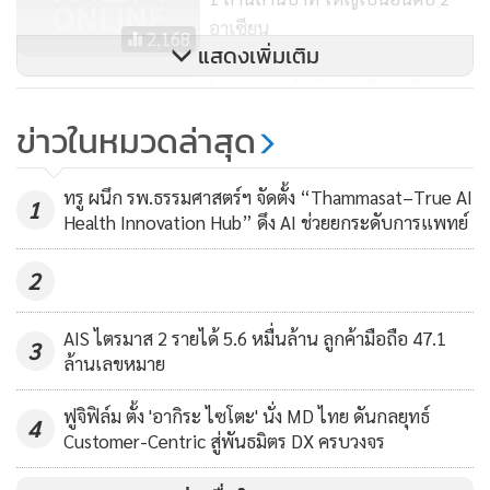
แรนดี้ นีลสัน (Randy Nelson) หัวหน้าฝ่ายข้อมูลมือถือที่
อาเซียน
2,168
แสดงเพิ่มเติม
Sensor Tower มองว่านี่คือภาวะที่ธุรกิจโมบายได้ขยายไปเกิน
กว่าตลาดการชอปปิ้งหลัก จนกลายเป็นปรากฏการณ์ระดับโลก
ไบเดนยอมรับกังวลโควิด'โอมิค
รอน'แต่แนะปชช.สหรัฐฯอย่าตื่น
โดยที่ละตินอเมริกาและเอเชียแปซิฟิกมีการเติบโตขึ้นอย่าง
ข่าวในหมวดล่าสุด
ตระหนก รับประกันไม่ล็อกดาวน์
รวดเร็วมากเป็นพิเศษ ในขณะเดียวกัน ผู้บุกเบิกธุรกิจอีคอมเมิร์ซ
677
รอบใหม่
ยังคงสร้างฐานผู้ใช้ของตนในตลาดที่มั่นคงอย่างสหรัฐอเมริกาและ
ทรู ผนึก รพ.ธรรมศาสตร์ฯ จัดตั้ง “Thammasat–True AI
1
จีน คาดว่าผู้ค้าปลีกยักษ์ใหญ่และผู้ค้ารายใหม่จะเติบโตบนช่อง
Health Innovation Hub” ดึง AI ช่วยยกระดับการแพทย์
ทางดิจิทัลในฤดูกาลชอปปิ้งช่วงวันหยุดเทศกาลที่กำลังจะมาถึง
2
AIS ไตรมาส 2 รายได้ 5.6 หมื่นล้าน ลูกค้ามือถือ 47.1
3
ล้านเลขหมาย
ฟูจิฟิล์ม ตั้ง 'อากิระ ไซโตะ' นั่ง MD ไทย ดันกลยุทธ์
4
Customer-Centric สู่พันธมิตร DX ครบวงจร