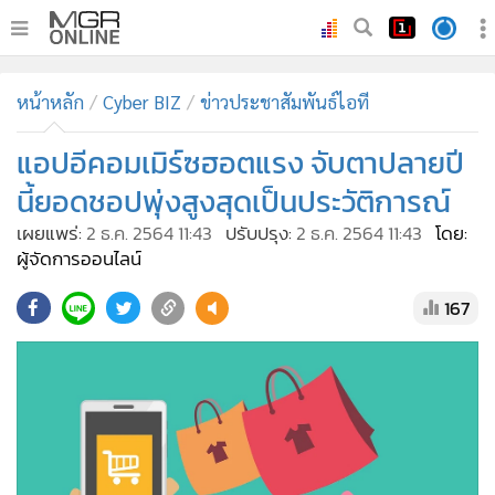
•
หน้าหลัก
หน้าหลัก
Cyber BIZ
ข่าวประชาสัมพันธ์ไอที
•
ทันเหตุการณ์
•
แอปอีคอมเมิร์ซฮอตแรง จับตาปลายปี
ภาคใต้
•
ภูมิภาค
นี้ยอดชอปพุ่งสูงสุดเป็นประวัติการณ์
•
Online Section
เผยแพร่:
2 ธ.ค. 2564 11:43
ปรับปรุง:
2 ธ.ค. 2564 11:43
โดย:
•
บันเทิง
ผู้จัดการออนไลน์
•
ผู้จัดการรายวัน
167
•
คอลัมนิสต์
•
ละคร
•
CbizReview
•
Cyber BIZ
•
ผู้จัดกวน