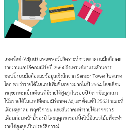
•
Good health & Well-being
•
Green Innovation & SD
•
Management & HR
•
MGR Live
•
Infographic
•
การเมือง
•
ท่องเที่ยว
แอดจัสต์ (Adjust) แพลตฟอร์มวิคราะห์การตลาดบนมือถือเผย
•
กีฬา
รายงานแอปอีคอมเมิร์ซปี 2564 ถึงเทรนด์มาแรงด้านการ
•
ต่างประเทศ
ชอปปิ้งบนมือถือและข้อมูลเชิงลึกจาก Sensor Tower ในตลาด
•
Special Scoop
โลก พบว่ารายได้ในแอปเพิ่มขึ้นอย่างมากในปี 2564 โดยเดือน
•
เศรษฐกิจ-ธุรกิจ
พฤษภาคมเป็นเดือนที่มีรายได้สูงสุดในรอบปี (จากข้อมูลแนว
•
จีน
โน้มรายได้ในแอปอีคอมเมิร์ซของ Adjust ตั้งแต่ปี 2563) ขณะที่
•
ชุมชน-คุณภาพชีวิต
เดือนตุลาคม พฤศจิกายน และธันวาคมทำรายได้มากกว่า 9
•
อาชญากรรม
เดือนก่อนหน้านี้ของปี โดยฤดูกาลชอปปิ้งปีนี้มีแนวโน้มที่จะทำ
•
Motoring
รายได้สูงสุดเป็นประวัติการณ์