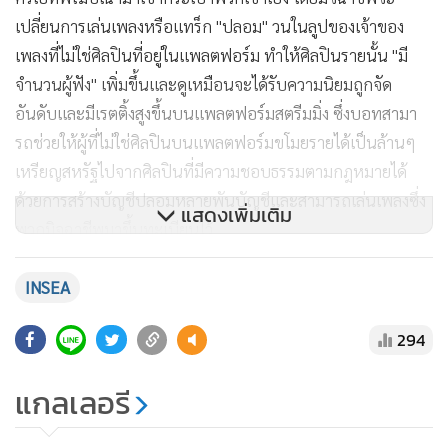
เปลี่ยนการเล่นเพลงหรือแทร็ก "ปลอม" วนในลูปของเจ้าของ
เพลงที่ไม่ใช่ศิลปินที่อยู่ในแพลตฟอร์ม ทำให้ศิลปินรายนั้น "มี
จำนวนผู้ฟัง" เพิ่มขึ้นและดูเหมือนจะได้รับความนิยมถูกจัด
อันดับและมีเรตติ้งสูงขึ้นบนแพลตฟอร์มสตรีมมิ่ง ซึ่งบอทสามา
รถช่วยให้ผู้ที่ไม่ใช่ศิลปินบนแพลตฟอร์มขโมยรายได้เป็นล้านๆ
เหรียญสหรัฐไปจากศิลปินที่มีความชอบธรรมตามกฎหมายได้
ด้วยการสร้างบัญชีปลอมหลายพันบัญชีและสามารถเล่นเพลงซึ่ง
แสดงเพิ่มเติม
พวกมิจฉาชีพมาขึ้นทะเบียนไว้
INSEA
294
แกลเลอรี