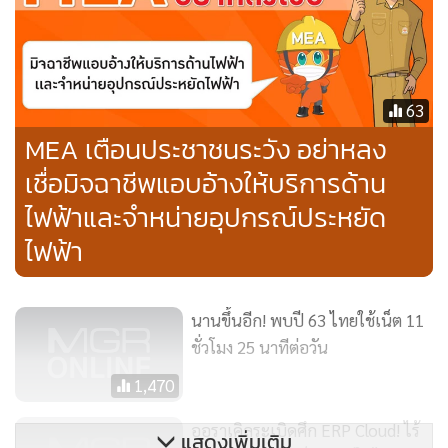
ในบริการสตรีมมิ่งหลายราย ได้กำหนดระยะเวลาเล่นเพลงนั้น
ต้องยาวกว่า 30 วินาทีจึงจะสามารถสร้างรายได้ได้ ด้วยเวลา
86,400 วินาที พวกบอทจึงสามารถเล่นเพลงได้ถึง 2,880 เพลงต่อ
63
วันต่ออุปกรณ์หนึ่งเครื่อง บอท 1,000 ตัวก็เล่นได้ 2.9 ล้านแทร็ก
MEA เตือนประชาชนระวัง อย่าหลง
ประมาณว่าในหนึ่งเดือน มีการเล่นเพลงไม่ถูกกฎหมาย 86.4 ล้าน
เชื่อมิจฉาชีพแอบอ้างให้บริการด้าน
ครั้ง หากเทียบเป็นเงินแล้วเกือบหนึ่งในสี่ล้านดอลลาร์คือรายได้ที่
ไฟฟ้าและจำหน่ายอุปกรณ์ประหยัด
หายไป
ไฟฟ้า
สร้างเครื่องมือลวงผู้ฟัง
นานขึ้นอีก! พบปี 63 ไทยใช้เน็ต 11
จากรายงานผลสำรวจตลาดของ Counterpoint เผยว่า รายได้
ชั่วโมง 25 นาทีต่อวัน
และสมาชิกที่จ่ายเงินให้แก่ Spotify เติบโตขึ้นในช่วงไตรมาสที่ 1
1,470
ของปี 2563 ส่วนหนึ่งมาจากความนิยมใช้งานอย่างมากใน
ภูมิภาคเอเชียแปซิฟิก ประกอบกับแพลตฟอร์มสตรีมมิ่งอย่าง
ออราเคิลระเบิดศึก ERP Cloud! ไร้
แสดงเพิ่มเติม