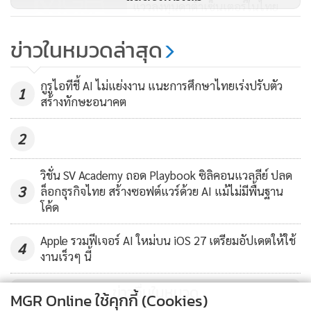
Spotify, Amazon และ Apple Music ได้เปิดให้บริการในภูมิภาค
แววลงทุนดาต้าเซ็นเตอร์ในไทย
นี้ ผู้ใช้ที่สนใจจะลองฟังเพลงผ่านสตรีมมิ่งมีจำนวนมากขึ้น จาก
(Cyber Weekend)
1,364
ข่าวในหมวดล่าสุด
ทั้งข้อเสนอพิเศษช่วงโปรโมชัน การให้ทดลองใช้ฟรี อีกทั้งเพลย์ลิ
Instagram Reels มาไทย!
สต์ที่สามารถปรับแต่งได้ตามใจชอบและเบราเซอร์เข้าถึงได้ง่าย
Facebook ย้ำเพิ่มทางเลือก-ปัดชน
ล้วนดึงดูดกลุ่มผู้ใช้หน้าใหม่ๆ หันมาใช้เแพลตฟอร์มสตรีมมิ่ง
กูรูไอทีชี้ AI ไม่แย่งงาน แนะการศึกษาไทยเร่งปรับตัว
1
Tiktok
สร้างทักษะอนาคต
เหล่านี้
1,642
2
ด้วยพฤติกรรมของผู้ใช้บริการที่มีเวลาน้อยส่วนใหญ่มักจะนิยม
การติดตามลิสต์เพลงฮิต หรือฟังดนตรีที่กำลังกำลังอยู่ในกระแส
วิชั่น SV Academy ถอด Playbook ซิลิคอนแวลลีย์ ปลด
แทนที่จะสร้างเพลย์ลิสต์ของตัวเอง และนี่คือหนึ่งช่องโหว่ที่สอง
3
ล็อกธุรกิจไทย สร้างซอฟต์แวร์ด้วย AI แม้ไม่มีพื้นฐาน
ที่มิจฉาชีพไร้ยางอายใช้ลูกเล่นต่างๆ ของบอทพลิกแพลงขั้นตอน
โค้ด
ตามปกติของการทำงานในแพลตฟอร์ม โดยใช้ผ่านสตรีมมิ่งครั้ง
Apple รวมฟีเจอร์ AI ใหม่บน iOS 27 เตรียมอัปเดตให้ใช้
ละปริมาณมาก หรือ bulk streaming ส่วนวิธีการหารายได้นั้นก็
4
งานเร็วๆ นี้
ไม่ได้ซับซ้อน พวกฉ้อโกงจะสร้างอุปกรณ์ฟาร์มบอทขนาดใหญ่
ไว้ฟังแทร็กเป็นพันเป็นหมื่นครั้ง ซึ่งมีทำให้เพลงนั้นขยับขึ้น
ข่าวอื่นในหมวด
MGR Online ใช้คุกกี้ (Cookies)
ตำแหน่งที่สูงขึ้นในการค้นหา เป็นไปได้ว่าอาจได้รับการบรรจุไว้