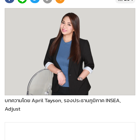
•
Good health & Well-being
•
Green Innovation & SD
•
Management & HR
•
MGR Live
•
Infographic
•
การเมือง
•
ท่องเที่ยว
•
กีฬา
•
ต่างประเทศ
•
Special Scoop
•
เศรษฐกิจ-ธุรกิจ
บทความโดย April Tayson, รองประธานภูมิภาค INSEA,
•
จีน
Adjust
•
ชุมชน-คุณภาพชีวิต
•
อาชญากรรม
•
Motoring