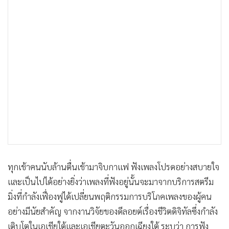
•
เกม
•
วิทยาศาสตร์
•
SMEs
•
หุ้น
•
อินโดจีน
•
กองทุนรวม
•
Celeb Online
•
Factcheck
•
ญี่ปุ่น
•
News1
ทุกเช้าคนนับล้านตื่นเช้ามาจิบกาแฟ ฟังเพลงโปรดอย่างสบายใจ
•
Gotomanager
และเป็นไปได้อย่างยิ่งว่าเพลงที่ฟังอยู่นั้นจะมาจากบริการสตรีม
มิ่งที่กำลังเฟื่องฟูได้เปลี่ยนพฤติกรรมการบริโภคเพลงของผู้คน
อย่างมีนัยสำคัญ จากงานวิจัยของดีลอยต์เรื่องชีวิตดิจิทัลซึ่งกำลัง
เติบโตในเอเชียใต้และเอเชียตะวันออกเฉียงใต้ ระบุว่า การฟัง