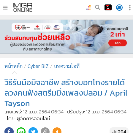
•
หน้าหลัก
•
ทันเหตุการณ์
•
ภาคใต้
•
ภูมิภาค
•
Online Section
หน้าหลัก
Cyber BIZ
บทความไอที
•
บันเทิง
•
ผู้จัดการรายวัน
วิธีรับมือมิจฉาชีพ สร้างบอทโกงรายได้
•
คอลัมนิสต์
ลวงคนฟังสตรีมมิ่งเพลงปลอม / April
•
ละคร
Tayson
•
CbizReview
เผยแพร่:
12 เม.ย. 2564 06:34
ปรับปรุง:
12 เม.ย. 2564 06:34
•
Cyber BIZ
โดย: ผู้จัดการออนไลน์
•
ผู้จัดกวน
294