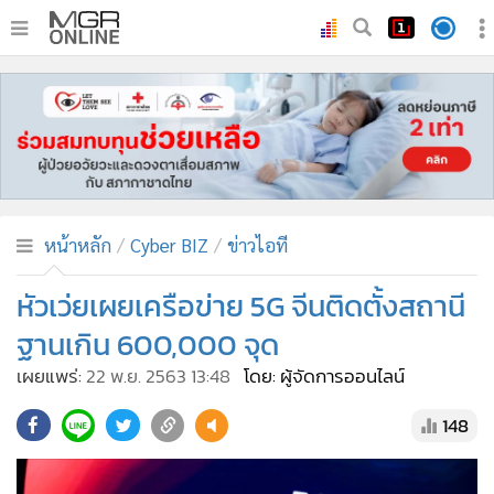
•
หน้าหลัก
•
ทันเหตุการณ์
•
ภาคใต้
•
ภูมิภาค
•
Online Section
หน้าหลัก
Cyber BIZ
ข่าวไอที
•
บันเทิง
•
ผู้จัดการรายวัน
หัวเว่ยเผยเครือข่าย 5G จีนติดตั้งสถานี
•
คอลัมนิสต์
ฐานเกิน 600,000 จุด
•
ละคร
เผยแพร่:
22 พ.ย. 2563 13:48
โดย: ผู้จัดการออนไลน์
•
CbizReview
148
•
Cyber BIZ
•
ผู้จัดกวน