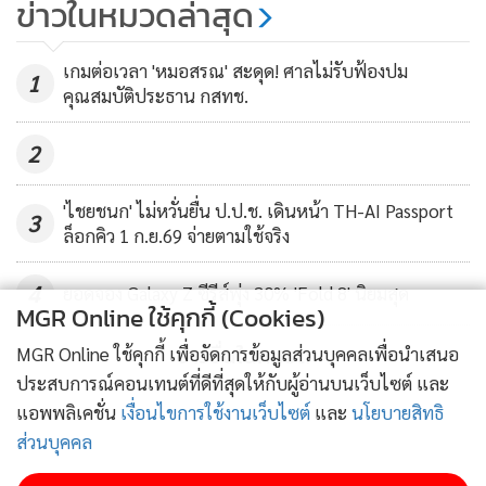
ข่าวในหมวดล่าสุด
อุตสาหกรรม
แสดงให้เห็นความต้องการที่แท้จริงของการใช้ 5G คือ ระบบ
553
ควบคุมจากระยะไกลหรือ remote control, ระบบ Video
เกมต่อเวลา 'หมอสรณ' สะดุด! ศาลไม่รับฟ้องปม
1
Backhaul ที่ใช้ในการสตรีมมิงวิดีโอ, ระบบ Machine Vision
คุณสมบัติประธาน กสทช.
และระบบระบุตำแหน่งแบบเรียลไทม์หรือ real-time
2
positioning
'ไชยชนก' ไม่หวั่นยื่น ป.ป.ช. เดินหน้า TH-AI Passport
3
ล็อกคิว 1 ก.ย.69 จ่ายตามใช้จริง
4
ยอดจอง Galaxy Z ซีรีส์พุ่ง 30% 'Fold 8' นิยมสุด
MGR Online ใช้คุกกี้ (Cookies)
ข่าวอื่นในหมวด
MGR Online ใช้คุกกี้ เพื่อจัดการข้อมูลส่วนบุคคลเพื่อนำเสนอ
ประสบการณ์คอนเทนต์ที่ดีที่สุดให้กับผู้อ่านบนเว็บไซต์ และ
แอพพลิเคชั่น
เงื่อนไขการใช้งานเว็บไซต์
และ
นโยบายสิทธิ
ส่วนบุคคล