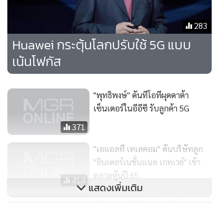
ดันนวัตกรรม 5G สำหรับภาคอุตสาหกรรมไว้ว่า ประการแรก
ภาคอุตสาหกรรมต้องระบุความต้องการที่แท้จริงให้ได้ โดยอิงจาก
283
สถานการณ์การใช้งานทางธุรกิจที่เฉพาะเจาะจง ขณะที่หลาย
Huawei กระตุ้นโลกปรับใช้ 5G แบบ
ภาคอุตสาหกรรมแสดงออกชัดเจนว่าพวกเขาพร้อมที่จะรับเอา
เน้นโฟกัส
เทคโนโลยี 5G ไปใช้งาน นายเคน หู ได้เน้นย้ำถึงความจำเป็นที่จะ
ต้องกำหนดหลักเกณฑ์ที่เป็นรูปธรรมสำหรับรูปแบบการใช้งานที่
เฉพาะเจาะจง และประเมินว่า 5G เป็นเครื่องมือที่ถูกต้องสำหรับ
"พุทธิพงษ์" ดันทีโอทีผุดดาต้า
งานนั้นๆ หรือไม่
เซ็นเตอร์ในอีอีซี รับลูกค้า 5G
371
“นี่เป็นวิธีที่ทำให้เราระบุได้ว่าส่วนใดคือความต้องการที่แท้จริงที่
คุ้มค่าต่อการลงทุน”
"เอแอลที เทเลคอม" ดันบริษัทลูก
"อินเตอร์เนชั่นแนล เกทเวย์" เข้า
ตลาดหุ้นปี 65
หัวเว่ยเสนอเกณฑ์ 4 ข้อเพื่อใช้ประเมินความต้องการที่แท้จริง
414
แสดงเพิ่มเติม
ได้แก่ ความเกี่ยวข้องเชิงเทคนิค, ศักยภาพทางธุรกิจ, ความพร้อม
กสท หนุน “ไชน่า โมบายล์” รุก
ด้านห่วงโซ่คุณค่า (value chain maturity) และการวางมาตรฐาน
โซลูชันเชื่อมต่อครบวงจรเพื่อภาค
กลาง จากหลักเกณฑ์ข้างต้นนี้ สถานการณ์ทั่วไป 4 ประการที่จะ