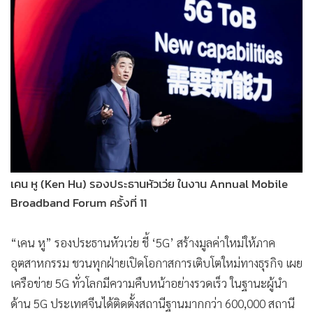
•
Good health & Well-being
•
Green Innovation & SD
•
Management & HR
•
MGR Live
•
Infographic
•
การเมือง
•
ท่องเที่ยว
•
กีฬา
•
ต่างประเทศ
เคน หู (Ken Hu) รองประธานหัวเว่ย ในงาน Annual Mobile
•
Special Scoop
Broadband Forum ครั้งที่ 11
•
เศรษฐกิจ-ธุรกิจ
•
จีน
“เคน หู” รองประธานหัวเว่ย ชี้ ‘5G’ สร้างมูลค่าใหม่ให้ภาค
•
ชุมชน-คุณภาพชีวิต
อุตสาหกรรม ชวนทุกฝ่ายเปิดโอกาสการเติบโตใหม่ทางธุรกิจ เผย
•
อาชญากรรม
เครือข่าย 5G ทั่วโลกมีความคืบหน้าอย่างรวดเร็ว ในฐานะผู้นำ
ด้าน 5G ประเทศจีนได้ติดตั้งสถานีฐานมากกว่า 600,000 สถานี
•
Motoring