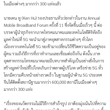
ในเมืองต่างๆ มากกว่า 300 แห่งแล้ว
•
เกม
•
วิทยาศาสตร์
นายเคน หู (Ken Hu) รองประธานหัวเว่ยกล่าวในงาน Annual
•
SMEs
Mobile Broadband Forum ครั้งที่ 11 ซึ่งจัดขึ้นเมื่อเร็วๆ นี้ ต่อ
•
หุ้น
บรรดาผู้นำธุรกิจจากภาคโทรคมนาคมและเทคโนโลยีดิจิทัลถึง
•
อินโดจีน
มูลค่าใหม่ที่ 5G จะนำมาสู่ภาคอุตสาหกรรมต่างๆ ทั่วโลก
•
กองทุนรวม
เนื่องจากเทคโนโลยี 5G จะเข้ามาเปลี่ยนวิถีชีวิตความเป็นอยู่ของ
•
Celeb Online
ผู้คน รวมถึงวิธีการที่เราทำงานและเชื่อมต่อถึงกัน ดังนั้น ภาค
•
Factcheck
อุตสาหกรรมโทรคมนาคมจะมีบทบาทสำคัญเป็นอย่างยิ่งในการ
•
ญี่ปุ่น
สร้างมูลค่าใหม่ที่ไปไกลเกินกว่าตลาดผู้บริโภค เครือข่าย 5G ทั่ว
•
News1
โลกมีความคืบหน้าอย่างรวดเร็ว ในฐานะผู้นำด้าน 5G ประเทศ
•
Gotomanager
จีนได้ติดตั้งสถานีฐานมากกว่า 600,000 สถานีในเมืองต่างๆ
มากกว่า 300 แห่ง
“เรื่องของนวัตกรรมไม่มีวิธีการสำเร็จรูป เราต้องมุ่งเน้นไปที่ความ