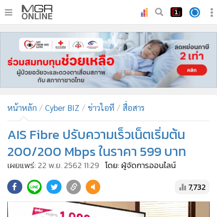
•
หน้าหลัก
•
ทันเหตุการณ์
•
ภาคใต้
•
ภูมิภาค
•
Online Section
หน้าหลัก
Cyber BIZ
ข่าวไอที
สื่อสาร
•
บันเทิง
•
ผู้จัดการรายวัน
AIS Fibre ปรับความเร็วเน็ตเริ่มต้น
•
คอลัมนิสต์
200/200 Mbps ในราคา 599 บาท
•
ละคร
เผยแพร่:
22 พ.ย. 2562 11:29
โดย: ผู้จัดการออนไลน์
•
CbizReview
7,732
•
Cyber BIZ
•
ผู้จัดกวน