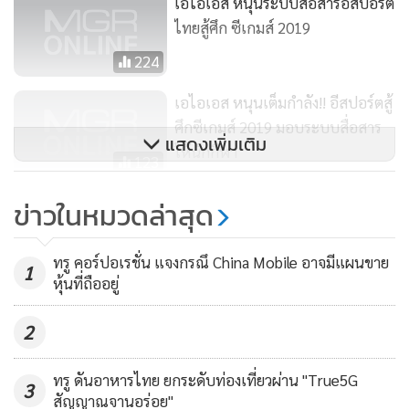
เอไอเอส หนุนระบบสื่อสารอีสปอร์ต
200/200 Mbps ปรับใหม่เป็น 300/300 Mbps และ แพกเกจ
ไทยสู้ศึก ซีเกมส์ 2019
300/300 Mbps ปรับให้ใหม่เป็น 500/500 Mbps +
224
ทั้งนี้ จะเริ่มทำตลาด และให้บริการแพกเกจใหม่ตั้งแต่วันที่ 3
เอไอเอส หนุนเต็มกำลัง!! อีสปอร์ตสู้
ธันวาคม 2562 เป็นต้นไป หากลูกค้าสมัครแพ็กเกจเดิมสปีดเดิม
ศึกซีเกมส์ 2019 มอบระบบสื่อสาร
ไปแล้ว เอไอเอส ไฟเบอร์จะดูแลลูกค้าทั้งหมด โดยจะอัปเกรดส
แสดงเพิ่มเติม
ให้นักกีฬา
123
ปีดใหม่ให้มีผลในวันที่ 3 ธันวาคม 2562 ทันที
กสทช. ชี้ ดูบอลโลกผ่าน AIS Play
ข่าวในหมวดล่าสุด
Box ได้ - AIS ปรับระบบพร้อมฉาย
3,932
ทรู คอร์ปอเรชั่น แจงกรณึ China Mobile อาจมีแผนขาย
1
หุ้นที่ถืออยู่
2
ทรู ดันอาหารไทย ยกระดับท่องเที่ยวผ่าน "True5G
3
สัญญาณจานอร่อย"