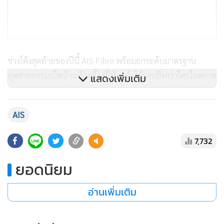
ช่วงโค้งสุดท้ายของปีนี้ AIS Fibre พร้อมยกระดับมาตรฐาน
อุตสาหกรรมเน็ตบ้านอีกครั้ง ที่ให้ลูกค้าได้มากยิ่งกว่าใครในตลาด
แสดงเพิ่มเติม
ตอบแทนลูกค้าที่ไว้วางใจเลือกใช้เอไอเอส ไฟเบอร์ ทำให้ลูกค้าได้
ใช้งานสมาร์ทดีไวซ์ในบ้านได้อย่างเต็มประสิทธิภาพ และได้รับ
AIS
สัญญาณ WiFi ที่เสถียรและครอบคลุมทุกจุดในบ้านอย่างแท้จริง
7,732
ไม่ว่าจะเป็นการปรับค่าอัปโหลดสปีด เริ่มต้นที่ 200 Mbps ทุกแพ
กเกจ พร้อมปรับสปีดเน็ตบ้าน เริ่มต้นที่ 200/200 Mbps ในราคา
ยอดนิยม
สุดคุ้ม 599 บาท สำหรับลูกค้าที่มีเบอร์เอไอเอส รายเดือน ลด
อ่านเพิ่มเติม
พิเศษเพิ่มอีก 10% เหลือเพียง 539 บาท
ส่วนแพกเกจ SUPER MESH WiFi 1 Gbps ปรับสปีดอัปโหลด