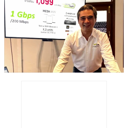
•
Good health & Well-being
•
Green Innovation & SD
•
Management & HR
•
MGR Live
•
Infographic
•
การเมือง
•
ท่องเที่ยว
•
กีฬา
•
ต่างประเทศ
•
Special Scoop
•
เศรษฐกิจ-ธุรกิจ
•
จีน
•
ชุมชน-คุณภาพชีวิต
•
อาชญากรรม
•
Motoring