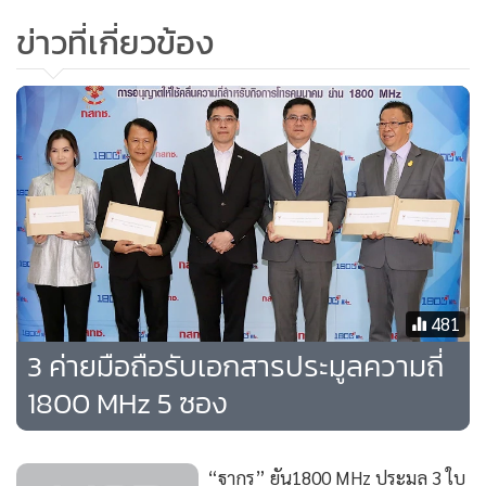
ข่าวที่เกี่ยวข้อง
นายฐากร กล่าวว่า ด้วยเหตุผลนี้ ทำให้มั่นใจว่าจะมีผู้เข้าร่วม
ประมูลอย่างแน่นอน แม้ว่าจะยังไม่ถึงกำหนดเวลาในการยื่น
แสดงความจำนงในการเข้าประมูลคลื่นวันที่ 15 มิ.ย. เพราะ ดี
แทค มีสิทธิที่จะเข้าสู่การใช้มาตรการเยียวยาได้ 1 ปี ซึ่งตอนนี้ยัง
ไม่มีมติ หรือการแก้ไขกฏระเบียบ ส่วนคลื่น 850 MHz ที่
กสทช.ได้อนุมัติให้กระทรวงคมนาคมไปใช้ในการให้บริการ
รถไฟฟ้าความเร็วสูงยังสร้างไม่เสร็จ น่าจะอีก 2 ปี ดีแทคก็ยังใช้
คลื่น 850 MHz ได้
481
3 ค่ายมือถือรับเอกสารประมูลความถี่
ทั้งนี้ การเข้าประมูลครั้งนี้เป็นสิ่งที่โอเปอเรเตอร์ต้องพิจารณา
1800 MHz 5 ซอง
อย่างรอบคอบในเรื่องของคลื่นความถี่ที่จะนำมาประมูล ซึ่งคลื่น
ความถี่จะมีความถี่ขนาด 2x 45 MHz โดยจัดเป็น 3 ชุดคลื่น
ความถี่ (Lot) ชุดละ 2x15 MHz รายละไม่เกิน 1 ชุด ที่จะนำมา
“ฐากร” ยัน1800 MHz ประมูล 3 ใบ