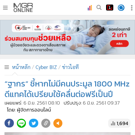
•
หน้าหลัก
•
ทันเหตุการณ์
•
ภาคใต้
•
ภูมิภาค
•
Online Section
หน้าหลัก
Cyber BIZ
ข่าวไอที
•
บันเทิง
•
ผู้จัดการรายวัน
“ฐากร” ชี้หากไม่มีคนประมูล 1800 MHz
•
คอลัมนิสต์
ดีแทคได้เปรียบใช้คลื่นต่อฟรีเป็นปี
•
ละคร
เผยแพร่:
6 มิ.ย. 2561 08:10
ปรับปรุง:
6 มิ.ย. 2561 09:37
•
CbizReview
โดย: ผู้จัดการออนไลน์
•
Cyber BIZ
1,694
•
ผู้จัดกวน