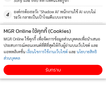
Sony และ vivo ที่ทำให้คนไทยรู้จัก
ความถี่ตามที่ กสทช.กำหนด
องค์กรต้องระวัง ‘Shadow AI' พนักงานใช้ AI แบบไม่
4
ระวัง กลายเป็นเป้าโจมตีแบบเจาะจง
อย่างไรก็ตาม ความได้เปรียบเสียเปรียบในการประมูลครั้งนี้คือ
การเลือกชุดคลื่นความถี่ หากมีผู้เข้าร่วมประมูลรายเดียว
ข่าวอื่นในหมวด
MGR Online ใช้คุกกี้ (Cookies)
กสทช.จะเปิดประมูลชุดคลื่นความถี่ที่ 3 ซึ่งโอเปอเรเตอร์รา
MGR Online ใช้คุกกี้ เพื่อจัดการข้อมูลส่วนบุคคลเพื่อนำเสนอ
ยอื่นๆ ที่ไม่เข้าร่วมประมูลจะต้องใช้เงินลงทุนในการขยายโครง
ประสบการณ์คอนเทนต์ที่ดีที่สุดให้กับผู้อ่านบนเว็บไซต์ และ
ข่ายเพิ่มขึ้นเนื่องจากชุดคลื่นความถี่ไม่ติดกันและไม่สามารถ
แอพพลิเคชั่น
เงื่อนไขการใช้งานเว็บไซต์
และ
นโยบายสิทธิ
เลือกชุดคลื่นความถี่ได้ทำให้เกิดการเสียบเปรียบในการลงทุน แต่
ส่วนบุคคล
หากมีผู้เข้าร่วมประมูลทั้ง 3 ราย ซึ่งทั้ง 3 ราย สามารถเลือกสลับ
ชุดคลื่นความถี่เพื่อให้เกิดความสะดวกในการให้บริการ และใช้งบ
รับทราบ
ประมาณในการลงทุนในการติดตั้งโครงข่ายการให้บริการที่
เหมาะสม
ทั้งนี้ สำนักงาน กสทช. กำหนดให้ยื่นคำขอรับใบอนุญาตในวันที่
15 มิ.ย.2561 จากนั้นจะเป็นขั้นตอนการพิจารณาคุณสมบัติขั้น