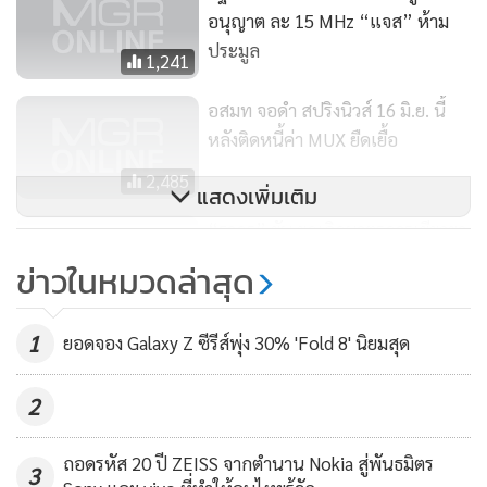
ประมูลที่ กสทช.ได้สร้างสภาวะให้เกิดการแข่งขัน ด้วยการ
อนุญาต ละ 15 MHz “แจส” ห้าม
ออกแบบการประมูลให้การเคาะราคาคลื่นแต่ละชุด ที่ออกไปจะ
ประมูล
1,241
เป็นประโยชน์แก่ผู้ประกอบการแต่ละราย
อสมท จอดำ สปริงนิวส์ 16 มิ.ย. นี้
หลังติดหนี้ค่า MUX ยืดเยื้อ
โดยโอเปอเรเตอร์ที่เข้าร่วมประมูลแล้วชนะการประมูลหากมี
ความต้องการชุดคลื่นความถี่ชุดใด สามารถขอสลับชุดคลื่น
2,485
แสดงเพิ่มเติม
ความถี่เพื่อให้ใกล้กับความถี่เดิมที่มีอยู่ได้ ตามประกาศ กสทช.
“ฐากร” ยัน ยกเลิกมาตรการเยียวยา
เรื่องแผนความถี่วิทยุกิจการโทรคมนาคมเคลื่อนที่สากล
คลื่นให้ดีแทค
(International Mobile Telecommunications - IMT) ย่าน
ข่าวในหมวดล่าสุด
ความถี่ 1800 MHz ในเงื่อนไขการใช้งานคลื่นความถี่ ที่ระบุว่า ใน
10,460
กรณีที่ กสทช.กำหนดให้มีการปรับเปลี่ยนการใช้คลื่นความถี่ใน
1
ยอดจอง Galaxy Z ซีรีส์พุ่ง 30% 'Fold 8' นิยมสุด
ย่านความถี่ตามแผนความถี่วิทยุนี้ เพื่อให้การใช้งานคลื่นความถี่
เป็นไปอย่างมีประสิทธิภาพ หรือเพื่อประโยชน์สาธารณะ ผู้ที่ได้
2
รับใบอนุญาตให้ใช้คลื่นความถี่ ผู้ได้รับจัดสรรคลื่นความถี่ หรือผู้
ได้รับอนุญาตให้ตั้งสถานีวิทยุคมนาคม หรือผู้ได้รับอนุญาตให้ใช้
ถอดรหัส 20 ปี ZEISS จากตำนาน Nokia สู่พันธมิตร
3
เครื่องวิทยุคมนาคม ต้องดำเนินการปรับเปลี่ยนการใช้คลื่น