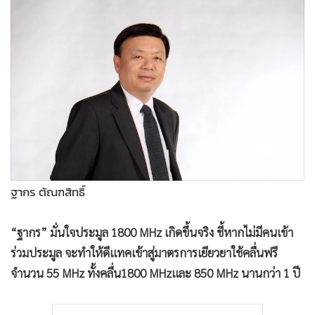
•
Good health & Well-being
•
Green Innovation & SD
•
Management & HR
•
MGR Live
•
Infographic
•
การเมือง
•
ท่องเที่ยว
•
กีฬา
•
ต่างประเทศ
ฐากร ตัณฑสิทธิ์
•
Special Scoop
•
เศรษฐกิจ-ธุรกิจ
“ฐากร” มั่นใจประมูล 1800 MHz เกิดขึ้นจริง ชี้หากไม่มีคนเข้า
•
จีน
ร่วมประมูล จะทำให้ดีแทคเข้าสู่มาตรการเยียวยาใช้คลื่นฟรี
•
ชุมชน-คุณภาพชีวิต
จำนวน 55 MHz ทั้งคลื่น1800 MHzและ 850 MHz นานกว่า 1 ปี
•
อาชญากรรม
•
Motoring