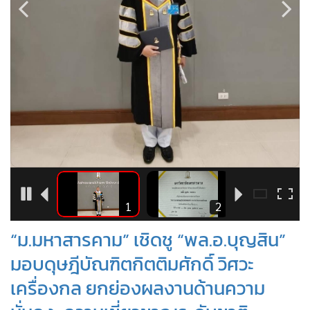
•
Good health & Well-being
•
Green Innovation & SD
•
Management & HR
•
MGR Live
•
Infographic
•
การเมือง
•
ท่องเที่ยว
•
กีฬา
•
ต่างประเทศ
•
Special Scoop
5
1
2
•
เศรษฐกิจ-ธุรกิจ
“ม.มหาสารคาม” เชิดชู “พล.อ.บุญสิน”
•
จีน
•
มอบดุษฎีบัณฑิตกิตติมศักดิ์ วิศวะ
ชุมชน-คุณภาพชีวิต
•
อาชญากรรม
เครื่องกล ยกย่องผลงานด้านความ
•
Motoring