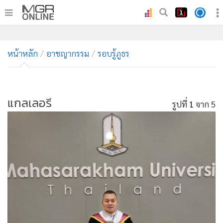
•
หน้าหลัก
•
หน้าหลัก
ทันเหตุการณ์
อาชญากรรม
รอบรู้ภูธร
•
ภาคใต้
•
ภูมิภาค
•
แกลเลอรี
Online Section
รูปที่
1
จาก 5
•
บันเทิง
•
ผู้จัดการรายวัน
•
คอลัมนิสต์
•
ละคร
•
CbizReview
•
Cyber BIZ
•
ผู้จัดกวน