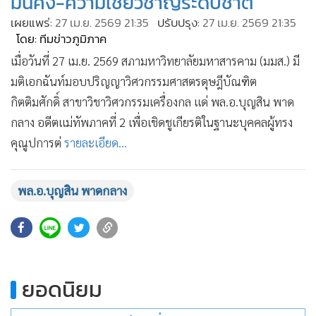
มั่นคง-ความเชี่ยวชาญระดับชาติ
•
เกม
เผยแพร่:
27 เม.ย. 2569 21:35
ปรับปรุง:
27 เม.ย. 2569 21:35
•
วิทยาศาสตร์
โดย: ทีมข่าวภูมิภาค
•
SMEs
เมื่อวันที่ 27 เม.ย. 2569 สภามหาวิทยาลัยมหาสารคาม (มมส.) มี
•
หุ้น
มติเอกฉันท์มอบปริญญาวิศวกรรมศาสตรดุษฎีบัณฑิต
•
อินโดจีน
กิตติมศักดิ์ สาขาวิชาวิศวกรรมเครื่องกล แด่ พล.อ.บุญสิน พาด
•
กองทุนรวม
กลาง อดีตแม่ทัพภาคที่ 2 เพื่อเชิดชูเกียรติในฐานะบุคคลผู้ทรง
คุณูปการต่
รายละเอียด...
•
Celeb Online
•
Factcheck
•
ญี่ปุ่น
พล.อ.บุญสิน พาดกลาง
•
News1
•
Gotomanager
ยอดนิยม