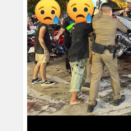
•
Management & HR
•
MGR Live
•
Infographic
•
การเมือง
•
ท่องเที่ยว
•
กีฬา
•
ต่างประเทศ
•
Special Scoop
•
เศรษฐกิจ-ธุรกิจ
•
จีน
•
ชุมชน-คุณภาพชีวิต
•
อาชญากรรม
•
Motoring
•
เกม
•
วิทยาศาสตร์
•
SMEs
•
หุ้น