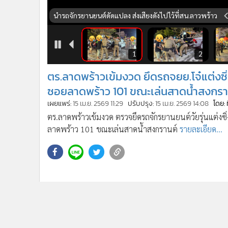
•
อินโดจีน
นำรถจักรยานยนต์ดัดแปลง ส่งเสียงดังไปไว้ที่สน.ลาวพร้าว
•
กองทุนรวม
•
Celeb Online
•
Factcheck
7
8
1
2
•
ญี่ปุ่น
ตร.ลาดพร้าวเข้มงวด ยึดรถจยย.โจ๋แต่ง
•
News1
ซอยลาดพร้าว 101 ขณะเล่นสาดน้ำสงกรา
•
Gotomanager
เผยแพร่:
15 เม.ย. 2569 11:29
ปรับปรุง:
15 เม.ย. 2569 14:08
โดย:
ตร.ลาดพร้าวเข้มงวด ตรวจยึดรถจักรยานยนต์วัยรุ่นแต่งซ
ลาดพร้าว 101 ขณะเล่นสาดน้ำสงกรานต์
รายละเอียด...
กำลังโหลด...