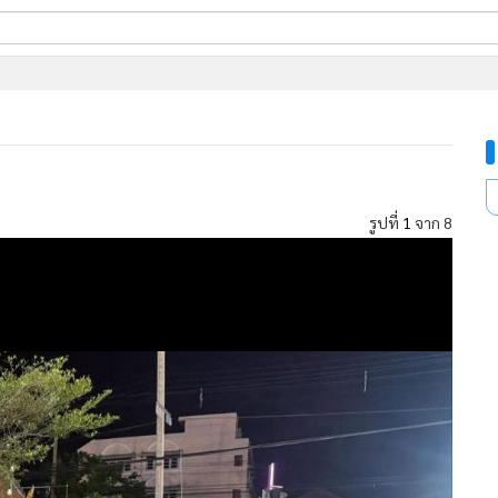
ี่ใช้
ine
้นสูง
รูปที่
1
จาก 8