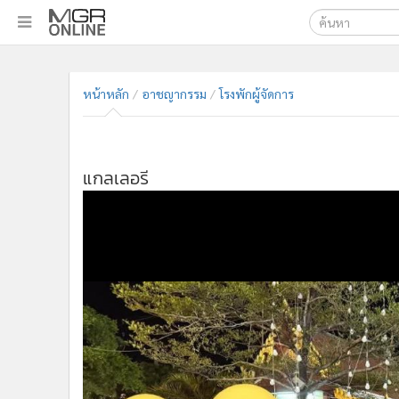
เลือกเครื่องมือท
•
หน้าหลัก
ค้นหา
•
ทันเหตุการณ์
หน้าหลัก
อาชญากรรม
โรงพักผู้จัดการ
Google
•
ภาคใต้
•
ภูมิภาค
MGR Onl
•
Online Section
ค้นหาขั
แกลเลอรี
•
บันเทิง
•
ผู้จัดการรายวัน
•
คอลัมนิสต์
•
ละคร
•
CbizReview
•
Cyber BIZ
•
ผู้จัดกวน
•
Good health & Well-being
•
Green Innovation & SD