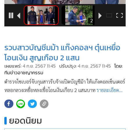
•
Good health & Well-being
•
Green Innovation & SD
•
Management & HR
3
1
2
•
MGR Live
•
Infographic
รวบสาวบัญชีมม้า แก๊งคอลฯ ตุ๋นเหยื่อ
•
การเมือง
•
ท่องเที่ยว
โอนเงิน สูญเกือบ 2 แสน
•
กีฬา
เผยแพร่:
4 ก.ย. 2567 11:45
ปรับปรุง:
4 ก.ย. 2567 11:45
โดย:
•
ทีมข่าวอาชญากรรม
ต่างประเทศ
•
Special Scoop
ตำรวจไซเบอร์จับกุมสาวรับจ้างเปิดบัญชีม้า ให้แก๊งคอลเซ็นเตอร์
•
หลอกลวงเหยื่อหลงเชื่อโอนเงินเกือบ 2 แสนบาท
เศรษฐกิจ-ธุรกิจ
รายละเอียด...
•
จีน
•
ชุมชน-คุณภาพชีวิต
•
อาชญากรรม
ยอดนิยม
•
Motoring