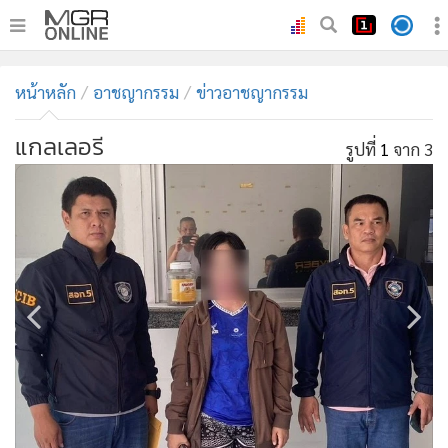
•
หน้าหลัก
หน้าหลัก
อาชญากรรม
ข่าวอาชญากรรม
•
ทันเหตุการณ์
•
ภาคใต้
แกลเลอรี
รูปที่
1
จาก 3
•
ภูมิภาค
•
Online Section
•
บันเทิง
•
ผู้จัดการรายวัน
•
คอลัมนิสต์
•
ละคร
•
CbizReview
•
Cyber BIZ
•
ผู้จัดกวน