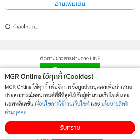
อ่านเพิ่มเติม
•
เกม
•
วิทยาศาสตร์
•
SMEs
กำลังโหลด...
•
หุ้น
•
อินโดจีน
•
กองทุนรวม
ติดตามข่าวสารผ่านทาง LINE
•
Celeb Online
•
Factcheck
MGR Online ใช้คุกกี้ (Cookies)
•
ญี่ปุ่น
MGR Online Application
MGR Online ใช้คุกกี้ เพื่อจัดการข้อมูลส่วนบุคคลเพื่อนำเสนอ
•
News1
ประสบการณ์คอนเทนต์ที่ดีที่สุดให้กับผู้อ่านบนเว็บไซต์ และ
•
Gotomanager
แอพพลิเคชั่น
เงื่อนไขการใช้งานเว็บไซต์
และ
นโยบายสิทธิ
ส่วนบุคคล
ติดตาม MGR Online
รับทราบ