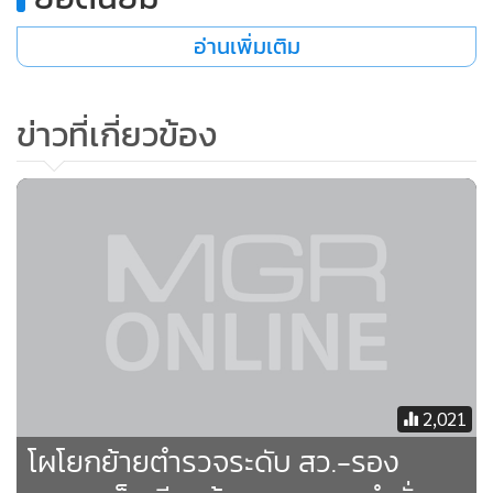
•
เกม
อ่านเพิ่มเติม
•
วิทยาศาสตร์
•
SMEs
•
ข่าวที่เกี่ยวข้อง
หุ้น
•
อินโดจีน
•
กองทุนรวม
•
Celeb Online
•
Factcheck
•
ญี่ปุ่น
•
News1
•
Gotomanager
2,021
โผโยกย้ายตำรวจระดับ สว.-รอง