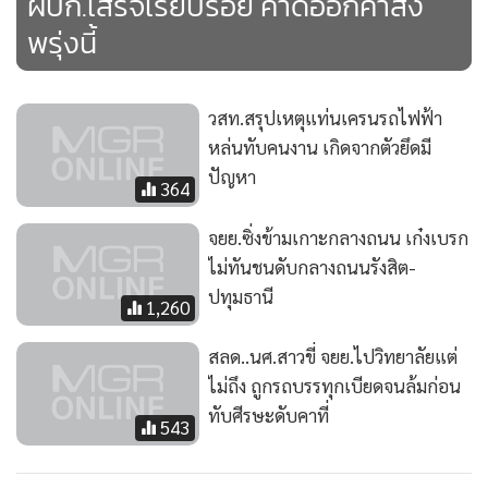
ผบก.เสร็จเรียบร้อย คาดออกคำสั่ง
พรุ่งนี้
วสท.สรุปเหตุแท่นเครนรถไฟฟ้า
หล่นทับคนงาน เกิดจากตัวยึดมี
ปัญหา
364
จยย.ซิ่งข้ามเกาะกลางถนน เก๋งเบรก
ไม่ทันชนดับกลางถนนรังสิต-
ปทุมธานี
1,260
สลด..นศ.สาวขี่ จยย.ไปวิทยาลัยแต่
ไม่ถึง ถูกรถบรรทุกเบียดจนล้มก่อน
ทับศีรษะดับคาที่
543