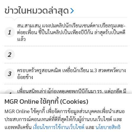
ข่าวในหมวดล่าสุด
สน.สามเสน แจงปมคลิปนักเรียนเซนต์คาเบรียลรุมเตะ-
1
ต่อยเพื่อน ชี้ปืนในคลิปเป็นเพียงบีบีกัน ล่าสุดรับเป็นคดี
แล้ว
2
ครอบครัวครูสอนคณิต เหยื่อนักเรียน ม.3 สวดศพวัดบาง
3
อ้อยช้าง
เพื่อนสนิทเล่า! ผู้ก่อเหตุเคยพกบีบีกันมา รร. แต่ถูกยึด มี
4
ปัญหาครูภาษาไทยให้เกรด 0
MGR Online ใช้คุกกี้ (Cookies)
MGR Online ใช้คุกกี้ เพื่อจัดการข้อมูลส่วนบุคคลเพื่อนำเสนอ
ข่าวอื่นในหมวด
ประสบการณ์คอนเทนต์ที่ดีที่สุดให้กับผู้อ่านบนเว็บไซต์ และ
แอพพลิเคชั่น
เงื่อนไขการใช้งานเว็บไซต์
และ
นโยบายสิทธิ