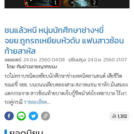
•
Good health & Well-being
3
1
2
•
Green Innovation & SD
•
Management & HR
ชนแล้วหนี หนุ่มนักศึกษาช่างฯขี่
•
MGR Live
•
Infographic
จยย.ถูกรถเหยียบหัวดับ แฟนสาวซ้อน
•
การเมือง
ท้ายสาหัส
•
ท่องเที่ยว
เผยแพร่:
24 มิ.ย. 2560 04:08
ปรับปรุง:
24 มิ.ย. 2560 21:07
•
กีฬา
โดย: ทีมข่าวอาชญากรรม
•
ต่างประเทศ
รถไม่ทราบชนิดเหยียบนักศึกษาช่างเทคนิคยานยนต์ เสียชีวิต
•
Special Scoop
ขณะขี่ จยย. บนถนนเลียบคลองสาม สภาพแขน ขาหัก มันสมอง
•
เศรษฐกิจ-ธุรกิจ
แตกกระจาย สาวซ้อนท้ายบาดเจ็บกู้ชีพนำส่งโรงพยาบาล ไร้เงา
รถคู่กรณี
รายละเอียด...
•
จีน
•
ชุมชน-คุณภาพชีวิต
1,312
•
อาชญากรรม
ยอดนิยม
•
Motoring