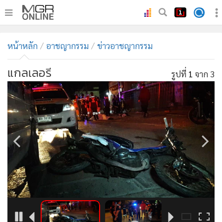
•
หน้าหลัก
หน้าหลัก
อาชญากรรม
ข่าวอาชญากรรม
•
ทันเหตุการณ์
•
ภาคใต้
แกลเลอรี
รูปที่
1
จาก 3
•
ภูมิภาค
•
Online Section
•
บันเทิง
•
ผู้จัดการรายวัน
•
คอลัมนิสต์
•
ละคร
•
CbizReview
•
Cyber BIZ
•
ผู้จัดกวน