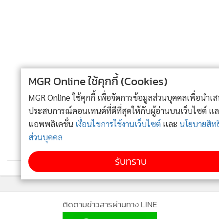
ทางที่ผิด
มาถึงกระทรวงศึกษาธิการยุคพลตำรวจเอก เพิ่มพูน ชิดชอบ เป็น
เจ้ากระทรวง ผู้คิดค้นนโยบาย 'เรียนดี มีความสุข' ก็ถูกตั้งความ
หวังว่าในฐานะอดีตนายพลตำรวจน่าจะเข้ามาแก้ปัญหานี้ให้ได้
สักทีไมได้แค่วัวหายล้อมคอก ซึ่งล่าสุดได้มอบนโยบายให้
MGR Online ใช้คุกกี้ (Cookies)
สำนักงานคณะกรรมการอาชีวศึกษา กำชับครูแต่ละสถาบันตรวจ
MGR Online ใช้คุกกี้ เพื่อจัดการข้อมูลส่วนบุคคลเพื่อนำเสนอ
สอบจุดเสี่ยง การพกอาวุธและยาเสพติดเข้ามาในสถานศึกษา
ประสบการณ์คอนเทนต์ที่ดีที่สุดให้กับผู้อ่านบนเว็บไซต์ และ
พร้อมกับหาแนวทางให้นักศึกษาต่างสถาบันมาทำกิจกรรมร่วม
แอพพลิเคชั่น
เงื่อนไขการใช้งานเว็บไซต์
และ
นโยบายสิทธิ
กัน เพื่อสร้างความสามัคคี
ส่วนบุคคล
รับทราบ
อย่างไรก็ตาม การจะแก้ปัญหานี้ได้คงมาหวังพึ่งเพียงกระทรวง
ศึกษาธิการฝ่ายเดียวไม่ได้ เพราะต้องมองปัญหาในเชิงระบบเป็น
สำคัญ อาจถึงขั้นที่ต้องให้เรื่องนี้เป็นหนึ่งในวาระแห่งชาติที่
รัฐบาลจะเข้ามาแก้ปัญหาจริงจัง เพราะยิ่งปล่อยให้ยืดเยื้อต่อไป