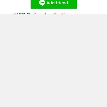
ความสูญเสียอาจจะไม่หยุดแค่นี้ และระยะยาวอาจขาดแคลน
บัณฑิตด้านอาชีวศึกษา เพราะผู้ปกครองส่วนใหญ่ไม่ต้องการให้
บุตรหลานตัวเองเข้าไปเสี่ยง จึงถึงเวลาแล้วที่ผู้มีอำนาจต้องเอา
ติดตามข่าวสารผ่านทาง LINE
จริงเสียที
MGR Online Application
**หมายเหตุ
ดาวโหลดแอป Sondhi App ได้แล้ว
ติดตาม MGR Online
ระบบ iOS ไปที่ AppStore :
https://apps.apple.com/th/app/sondhi-
app/id1588046647
ระบบ android ไปที่ Google Play :
https://play.google.com/store/apps/details?