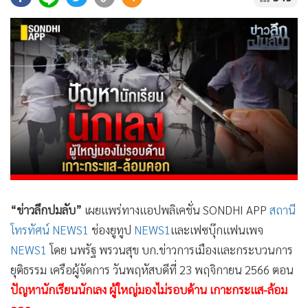
•
Good health & Well-being
•
Green Innovation & SD
•
Management & HR
•
MGR Live
•
Infographic
•
การเมือง
•
ท่องเที่ยว
•
กีฬา
•
ต่างประเทศ
•
Special Scoop
“ข่าวลึกปมลับ”
เผยแพร่ทางแอปพลิเคชั่น SONDHI APP
สถานี
•
เศรษฐกิจ-ธุรกิจ
โทรทัศน์ NEWS1
ช่องยูทูป
NEWS1
และเฟซบุ๊กแฟนเพจ
•
จีน
NEWS1
โดย นพรัฐ พรวนสุข บก.ข่าวการเมืองและกระบวนการ
•
ชุมชน-คุณภาพชีวิต
ยุติธรรม เครือผู้จัดการ วันพฤหัสบดีที่ 23 พฤจิกายน 2566 ตอน
•
อาชญากรรม
ปัญหานักเรียนนักเลง ผู้ใหญ่มองไม่รอบด้าน เกาะกระแส-ล้อม
•
Motoring