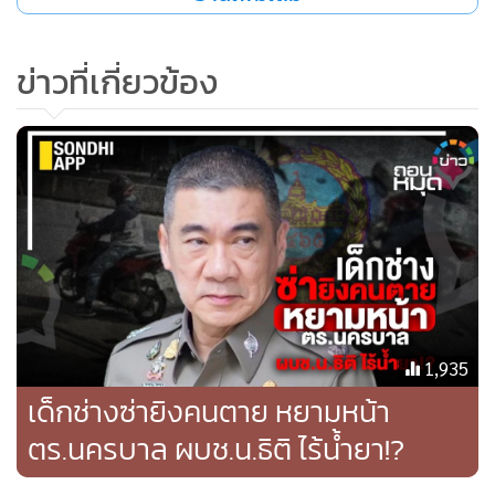
ข่าวที่เกี่ยวข้อง
ถ้าถามว่าผู้ใหญ่ในวงการศึกษาตั้งแต่ระดับรัฐมนตรีไปจนถึงระ
ดับผู้ปฎิบัติโดยเฉพาะด้านอาชีวศึกษารู้ถึงต้นตอของปัญหานี้
หรือไม่ แน่นอนว่าย่อมรู้ดีอยู่แล้ว แต่เหตุใดถึงยังแก้ไขปัญหาไม่
ได้เสียที??
1,935
เด็กช่างซ่ายิงคนตาย หยามหน้า
ส่วนหนึ่งอาจเป็นเพราะความต่อเนื่องในการลงมือแก้ไขปัญหา
ตร.นครบาล ผบช.น.ธิติ ไร้น้ำยา!?
เพราะที่ผ่านมามักจะเห็นว่าเวลามีเหตุการณ์สลดขึ้นมาเมื่อใด ก็
จะได้เห็นผู้มีอำนาจออกมาแสดงความคิดเห็นและสั่งการ แต่พอ