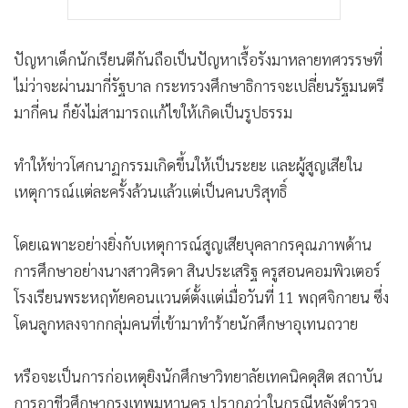
ปัญหาเด็กนักเรียนตีกันถือเป็นปัญหาเรื้อรังมาหลายทศวรรษที่
ไม่ว่าจะผ่านมากี่รัฐบาล กระทรวงศึกษาธิการจะเปลี่ยนรัฐมนตรี
มากี่คน ก็ยังไม่สามารถแก้ไขให้เกิดเป็นรูปธรรม
ทำให้ข่าวโศกนาฏกรรมเกิดขึ้นให้เป็นระยะ และผู้สูญเสียใน
เหตุการณ์แต่ละครั้งล้วนแล้วแต่เป็นคนบริสุทธิ์
โดยเฉพาะอย่างยิ่งกับเหตุการณ์สูญเสียบุคลากรคุณภาพด้าน
การศึกษาอย่างนางสาวศิรดา สินประเสริฐ ครูสอนคอมพิวเตอร์
โรงเรียนพระหฤทัยคอนแวนต์ตั้งแต่เมื่อวันที่ 11 พฤศจิกายน ซึ่ง
โดนลูกหลงจากกลุ่มคนที่เข้ามาทำร้ายนักศึกษาอุเทนถวาย
หรือจะเป็นการก่อเหตุยิงนักศึกษาวิทยาลัยเทคนิคดุสิต สถาบัน
การอาชีวศึกษากรุงเทพมหานคร ปรากฏว่าในกรณีหลังตำรวจ