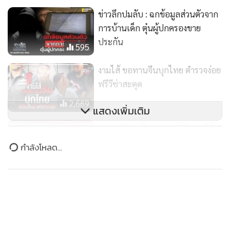
ข่าวลึกปมลับ : ฉกข้อมูลส่วนตัวจาก
เวลาผ่านไปปัญหาก็ยังคาราคาซังเหมือนเดิม
การบ้านเด็ก ตุ๋นผู้ปกครองขาย
ประกัน
ไม่เพียงเท่านี้ ผู้บริหารกระทรวงศึกษาธิการหลายยุคที่ผ่านมา
595
มองปัญหานักเรียนตีกันแบบผิวเผินเท่านั้น ทั้งที่จริงๆแล้วปัญหา
งามไส้ ขอทานจีนบุกไทย ตำรวจง่อย
ของนักเรียนนักเลงมีรากลึกไปถึงระดับความเชื่อและอุดมคติเลย
ฟรีวีซ่าสะดุด
ทีเดียว ซึ่งมีการปลูกฝังความเชื่อผิดจากรุ่นสู่รุ่น จนกลายเป็นการ
2,669
เป็นบ่มเพาะเมล็ดพันธุ์แห่งความรุนแรงเกิดขึ้น
แสดงเพิ่มเติม
เสนอ "มีนบุรีโมเดล" แก้ปัญหาตีกัน
ในทางกลับกัน จะให้ครูที่ทำหน้าที่ระดับปฏิบัติเข้าไปลงมือแก้
รอง ผบ.ตร.สั่งตั้งจุดสกัดร่วม
ข่าวในหมวดล่าสุด
ปัญหานี้ก็ทำได้ไม่เต็มที่ เพราะด้านหนึ่งมีภาระจากงานสอน
"นครบาล-ภูธร"
129
จำนวนมากที่ต้องทำให้ได้ตามตัวชี้วัดของสถาบันการศึกษา เพื่อ
ข่าวลึกปมลับ : “โอ๋สืบ6”กลับมาผงาด จ่อติดยศ “พล
มุ่งสู่ความเจริญก้าวหน้าในอาชีพ ทำให้ไม่อยากเอาความ
1
ตำรวจโท”
ก้าวหน้าไปแลกกับนักเรียนที่ถูกมองว่าเป็นพวกเกินเยียวยาเหล่า
นี้ ยิ่งนานวันเด็กกลุ่มนี้ก็ถูกผลักออกไปจากความดูแลของ
ข่าวอื่นในหมวด
สถาบันการศึกษาไกลมากขึ้นไปอีก จนถูกครอบงำจากรุ่นพี่ใน