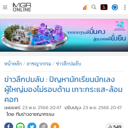
•
หน้าหลัก
•
ทันเหตุการณ์
•
ภาคใต้
•
ภูมิภาค
•
Online Section
หน้าหลัก
อาชญากรรม
ข่าวลึกปมลับ
•
บันเทิง
•
ผู้จัดการรายวัน
ข่าวลึกปมลับ : ปัญหานักเรียนนักเลง
•
คอลัมนิสต์
ผู้ใหญ่มองไม่รอบด้าน เกาะกระแส-ล้อม
•
ละคร
คอก
•
CbizReview
เผยแพร่:
23 พ.ย. 2566 20:47
ปรับปรุง:
23 พ.ย. 2566 20:47
•
Cyber BIZ
โดย: ทีมข่าวอาชญากรรม
•
ผู้จัดกวน
549