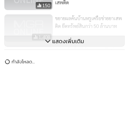
ศูนย์คัดกรอง สถานพยาบาลยาเสพติดและสถานฟื้นฟู
เสพติด
150
สมรรถภาพผู้ติดยาเสพติด ต้องขออนุญาตจากกระทรวง
สาธารณสุข และจะต้องผ่านคณะอนุกรรมการจัดตั้งและควบคุม
ขยายผลค้นบ้านหรูเครือข่ายยาเสพ
คุณภาพมาตรฐานศูนย์คัดกรอง สถานพยาบาลยาเสพติด สถาน
ติด ยึดทรัพย์สินกว่า 50 ล้านบาท
ฟื้นฟูสมรรถภาพผู้ติดยาเสพติด และศูนย์ฟื้นฟูสภาพทางสังคม
1,408
แสดงเพิ่มเติม
อนุญาตก่อน ไม่ใช่อำนาจของสำนักงาน ป.ป.ส. ส่วนการขอ
ปูพรมค้นพื้นที่เป้าหมายเครือข่าย
อนุมัติแจ้งข้อหาคดีสมคบกันกระทำความผิดเกี่ยวกับยาเสพติด
“หรั่ง พระราม 2” จับผู้ต้องหา 3 ราย
นั้น
กำลังโหลด...
พร้อมของกลาง
408
“ในกรณีเจ้าหน้าที่ตำรวจพบการกระทำความผิดและดำเนินคดี
ฐานสมคบ เมื่อเจ้าหน้าที่ตำรวจได้รับหมายจับจากศาลแล้ว เจ้า
หน้าที่ตำรวจสามารถนำหมายจับนั้นไปดำเนินการจับกุมผู้
กระทำความผิดได้ทันทีไม่ได้มีปัญหาหรือต้องรอขออนุมัติสมคบ
โดยในส่วนของการขออนุมัติแจ้งข้อหาก็ส่งมาที่เลขาธิการ ป.ป.ส.
ซึ่งจะมีคณะอนุกรรมการกลั่นกรองพิจารณาคำขออนุมัติ ซึ่งมี
อธิบดีอัยการสำนักงานคดียาเสพติด สำนักงานอัยการสูงสุดเป็น