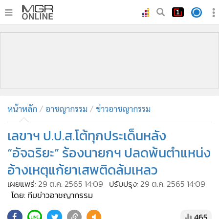
•
หน้าหลัก
•
ทันเหตุการณ์
•
ภาคใต้
•
ภูมิภาค
•
Online Section
หน้าหลัก
อาชญากรรม
ข่าวอาชญากรรม
•
บันเทิง
•
ผู้จัดการรายวัน
เลขาฯ ป.ป.ส.โต้ทุกประเด็นหลัง
•
คอลัมนิสต์
“อัจฉริยะ” ร้องนายกฯ ปลดพ้นตำแหน่ง
•
ละคร
อ้างเหตุแก้ยาเสพติดล้มเหลว
•
CbizReview
เผยแพร่:
29 ต.ค. 2565 14:09
ปรับปรุง:
29 ต.ค. 2565 14:09
•
Cyber BIZ
โดย: ทีมข่าวอาชญากรรม
•
ผู้จัดกวน
465