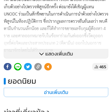
เก็บตัวอย่างไปตรวจพิสูจน์อีกครั้ง ต่อมายังได้เชิญผู้แทน
UNODC ร่วมเป็นสักขีพยานในการดำเนินการนำตัวอย่างไปตรวจ
พิสูจน์ในห้องปฏิบัติการ ซึ่งปรากฏผลการตรวจยืนยันผลว่า พบคี
ตามีนจำนวนเล็กน้อย และก็ได้ทำการขยายผลจับกุมผู้ต้องหา 4
ราย และศาลออกหมายจับในข้อหาร่วมกันส่งออกซึ่งวัตถุออก
ฤทธิ์ต่อจิตและประสาทประเภท 2 (คีตามีน) ออกไปนอกราช
อาณาจักรโดยไม่ได้รับอนุญาต
แสดงเพิ่มเติม
นายวิชัย กล่าวอีกว่า ส่วนกรณีที่กล่าวหาว่า ไม่มีการสกัดกั้นสาร
465
ตั้งต้น “โซเดียมไซยาไนด์” ที่นำมาเป็นส่วนผสมของยาเสพติด
ยอดนิยม
โดยการปล่อยลักลอบให้เข้าไปประเทศลาว ซึ่งในภาคเหนือมีการ
ประสานไว้ว่าห้ามส่งออกสารไซยาไนด์ทำให้ทะลักไปทางภาค
อ่านเพิ่มเติม
อีสาน ในกรณีโซเดียมไซยาไนด์ เป็นวัตถุอันตรายชนิดที่ 3 ภาย
ใต้ พ.ร.บ.วัตถุอันตราย พ.ศ. 2535 ผู้ที่จะนำเข้าส่งออกได้ขอ
อนุญาตจากกรมโรงงานอุตสาหกรรม ซึ่งผู้มีใบอนุญาตถูกต้องจึง