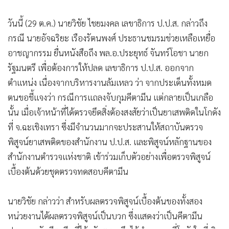
•
เกม
วันนี้ (29 ต.ค.) นายวิชัย ไชยมงคล เลขาธิการ ป.ป.ส. กล่าวถึง
•
วิทยาศาสตร์
กรณี นายอัจฉริยะ เรืองรัตนพงศ์ ประธานชมรมช่วยเหลือเหยื่อ
•
SMEs
อาชญากรรม ยื่นหนังสือถึง พล.อ.ประยุทธ์ จันทร์โอชา นายก
•
หุ้น
รัฐมนตรี เพื่อต้องการให้ปลด เลขาธิการ ป.ป.ส. ออกจาก
•
อินโดจีน
ตำแหน่ง เนื่องจากบริหารงานล้มเหลว ว่า จากประเด็นทั้งหมด
•
กองทุนรวม
ตนขอชี้แจงว่า กรณีการแถลงจับกุมคีตามีน แต่กลายเป็นเกลือ
•
Celeb Online
นั้น เมื่อเจ้าหน้าที่ได้ตรวจยึดสิ่งต้องสงสัยว่าเป็นยาเสพติดในโกดัง
•
Factcheck
ที่ จ.ฉะเชิงเทรา ซึ่งมีจำนวนมากจะประสานให้สถาบันตรวจ
•
ญี่ปุ่น
พิสูจน์ยาเสพติดของสำนักงาน ป.ป.ส. และพิสูจน์หลักฐานของ
•
News1
สำนักงานตำรวจแห่งชาติ เข้าร่วมเก็บตัวอย่างเพื่อตรวจพิสูจน์
•
Gotomanager
เบื้องต้นด้วยชุดตรวจทดสอบคีตามีน
นายวิชัย กล่าวว่า สำหรับผลตรวจพิสูจน์เบื้องต้นของทั้งสอง
หน่วยงานได้ผลตรวจพิสูจน์เป็นบวก ซึ่งแสดงว่าเป็นคีตามีน