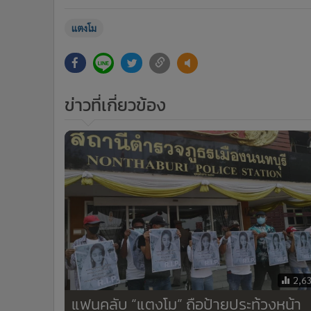
แตงโม
ข่าวที่เกี่ยวข้อง
2,6
แฟนคลับ “แตงโม” ถือป้ายประท้วงหน้า