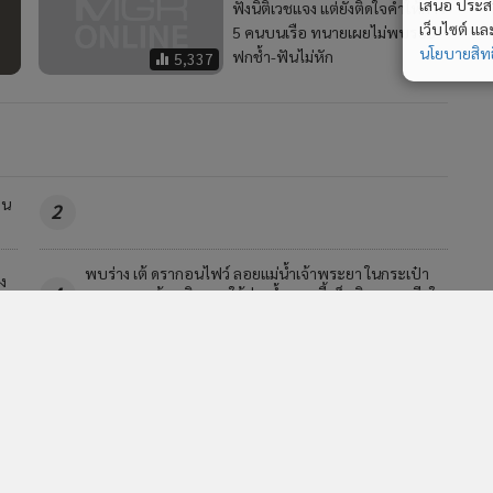
เสนอ ประสบก
ฟังนิติเวชแจง แต่ยังติดใจคำให้การ
เว็บไซต์ แ
5 คนบนเรือ ทนายเผยไม่พบรอย
นโยบายสิทธ
ฟกช้ำ-ฟันไม่หัก
5,337
ืน
2
พบร่าง เต้ ดรากอนไฟว์ ลอยแม่น้ำเจ้าพระยา ในกระเป๋า
ิง
4
สะพายพบก้อนหินคาดใช้ถ่วงน้ำ แอนดี้ เข็มพิมุก เผยเสียใจ
แต่คิดว่าเพื่อนคงตัดสินใจดีแล้ว
วอื่นในหมวด
MGR Online Application
E