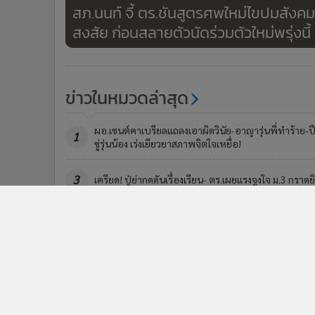
สภ.นนท์ จี้ ตร.ชันสูตรศพใหม่ไขปมสังคม
สงสัย ก่อนสลายตัวนัดร่วมตัวใหม่พรุ่งนี้
ข่าวในหมวดล่าสุด
ผอ.เซนต์คาเบรียลแถลงเอาผิดวินัย-อาญารุ่นพี่ทำร้าย-ป
1
ขู่รุ่นน้อง เร่งเยียวยาสภาพจิตใจเหยื่อ!
3
เครียด! ปู่ย่ากดดันเรื่องเรียน- ตร.เผยแรงจูงใจ ม.3 กราดย
ข่า
ติดตามข่าวสารผ่านทาง LIN