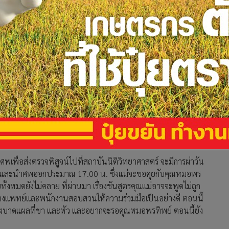
สอบสวน ขอเอกสารเคลื่อนย้ายศพแตงโม ไปสถาบัน
รึกษาหมอพรทิพย์
รี อำเภอเมือง จังหวัดนนทบุรี นายกฤษณะ ศรีบุญพิมพ์สวย
นทางมารับเอกสาร เพื่อจะเคลื่อนย้ายศพแตงโม ในช่วงเย็นวันนี้
ื่อส่งตรวจพิสูจน์ไปที่สถาบันนิติวิทยาศาสตร์ จะมีการผ่าวัน
ิเวช และนำศพออกประมาณ 17.00 น. ซึ่งแม่จะขอคุยกับคุณหมอพร
ั้งหมดยังไม่คลาย ที่ผ่านมา เรื่องชันสูตรคุณแม่อาจจะพูดไม่ถูก
 ทางแพทย์และพนักงานสอบสวนให้ความร่วมมือเป็นอย่างดี ตอนนี้
รื่องบาดแผลที่ขา และหัว และอยากจะรอคุณหมอพรทิพย์ ตอนนี้ยัง