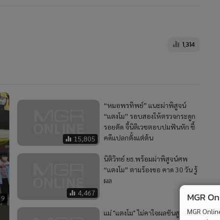
1,314
“หมอพรทิพย์” แนะผ่าพิสูจน์
“แตงโม” รอบสองให้ตรวจกระดูก
รอยตัด จี้นิติเวชตอบปมฟันหัก ชี้
คดีแปลกตั้งแต่ต้น
15,805
นิติวิทย์ ยธ.พร้อมผ่าพิสูจน์ศพ
“แตงโม” ตามร้องขอ คาด 30 วัน รู้
ผล
4,467
MGR Onli
39
MGR Online 
แม่ "แตงโม" ไม่คาใจผลชันสูตรหลัง