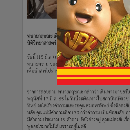
•
อินโดจีน
•
กองทุนรวม
•
Celeb Online
•
Factcheck
ทนายกฤษณะ เดินทางมา สภ.เมืองนนทบุรี พบพนักงาน
•
ญี่ปุ่น
นิติวิทยาศาสตร์ รับแม่แตงโมยังคาใจหลายประเด็น รอป
•
News1
•
Gotomanager
วันนี้ (15 มี.ค.) เมื่อเวลา 14.30 น. ที่ สภ.เมืองนนทบุ
ทนายความ ของ นางภนิดา ศิริยุทธโยธิน แม่ของแตงโม เดิ
เพื่อนำศพไปผ่าชันสูตรรอบ 2 ที่สถาบันนิติวิทยาศาสตร์
จากการสอบถาม ทนายกฤษณะ กล่าวว่า เดินทางมาขอรับศพเพ
พฤหัสที่ 17 มี.ค. 65 ในวันนี้จะเดินทางไปสถาบันนิต
ทิพย์ จะไล่เรียงคำถามและรอคุณหมอพรทิพย์ ซึ่งข้อสงสัยท
หลัก คุณแม่มีคำถามเกือบ 30 กว่าคำถาม เป็นข้อสงสัย
มีคำถามประมาณ 19 คำถาม ที่ยังค้างอยู่ คุณแม่สงสัยเ
พูดอะไรมากไม่ได้ เพราะอยู่ในคดี