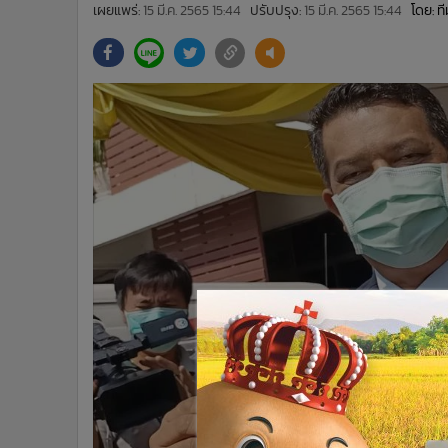
•
Management & HR
เผยแพร่:
15 มี.ค. 2565 15:44
ปรับปรุง:
15 มี.ค. 2565 15:44
โดย: 
•
MGR Live
•
Infographic
•
การเมือง
•
ท่องเที่ยว
•
กีฬา
•
ต่างประเทศ
•
Special Scoop
•
เศรษฐกิจ-ธุรกิจ
•
จีน
•
ชุมชน-คุณภาพชีวิต
•
อาชญากรรม
•
Motoring
•
เกม
•
วิทยาศาสตร์
•
SMEs
•
หุ้น