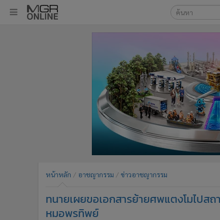
เลือกเครื่องมือท
•
หน้าหลัก
ค้นหา
•
ทันเหตุการณ์
Google
•
ภาคใต้
•
ภูมิภาค
MGR Onl
•
Online Section
ค้นหาขั
•
บันเทิง
•
ผู้จัดการรายวัน
•
คอลัมนิสต์
•
ละคร
•
CbizReview
•
Cyber BIZ
หน้าหลัก
อาชญากรรม
ข่าวอาชญากรรม
•
ผู้จัดกวน
ทนายเผยขอเอกสารย้ายศพแตงโมไปสถาบัน
•
Good health & Well-being
•
Green Innovation & SD
หมอพรทิพย์