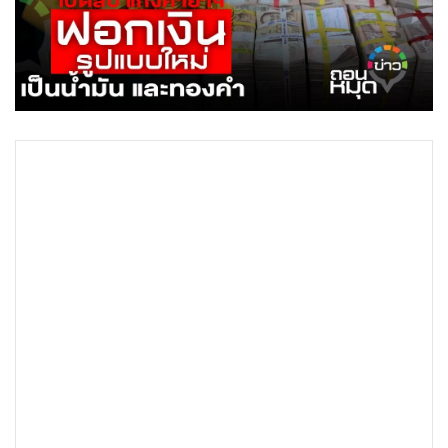
•
Good health & Well-being
•
Green Innovation & SD
•
Management & HR
•
MGR Live
•
Infographic
•
การเมือง
•
ท่องเที่ยว
•
กีฬา
•
ต่างประเทศ
•
Special Scoop
•
เศรษฐกิจ-ธุรกิจ
•
จีน
•
ชุมชน-คุณภาพชีวิต
•
อาชญากรรม
•
Motoring