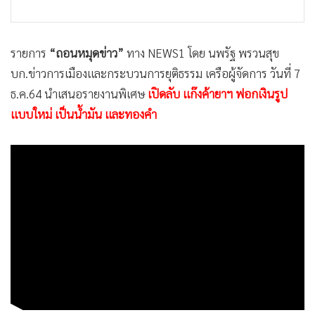
•
เกม
•
วิทยาศาสตร์
รายการ
“ถอนหมุดข่าว”
ทาง NEWS1 โดย นพรัฐ พรวนสุข
•
SMEs
บก.ข่าวการเมืองและกระบวนการยุติธรรม เครือผู้จัดการ วันที่ 7
•
หุ้น
ธ.ค.64 นำเสนอรายงานพิเศษ
เปิดลับ แก๊งค้ายาฯ ฟอกเงินรูป
•
อินโดจีน
แบบใหม่ เป็นน้ำมัน และทองคำ
•
กองทุนรวม
•
Celeb Online
•
Factcheck
•
ญี่ปุ่น
•
News1
•
Gotomanager