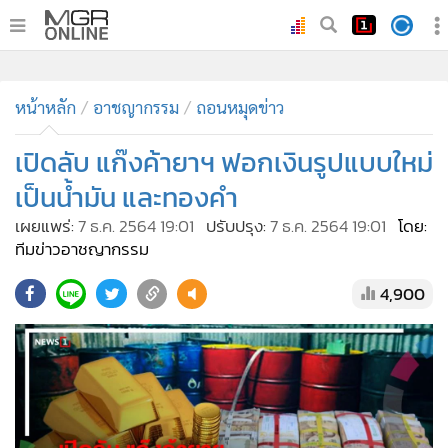
•
หน้าหลัก
•
หน้าหลัก
ทันเหตุการณ์
อาชญากรรม
ถอนหมุดข่าว
•
ภาคใต้
เปิดลับ แก๊งค้ายาฯ ฟอกเงินรูปแบบใหม่
•
ภูมิภาค
เป็นน้ำมัน และทองคำ
•
Online Section
เผยแพร่:
7 ธ.ค. 2564 19:01
ปรับปรุง:
7 ธ.ค. 2564 19:01
โดย:
•
บันเทิง
ทีมข่าวอาชญากรรม
•
ผู้จัดการรายวัน
4,900
•
คอลัมนิสต์
•
ละคร
•
CbizReview
•
Cyber BIZ
•
ผู้จัดกวน