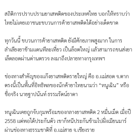
สถิติการปราบปรามยาเสพติดของประเทศไทย บอกให้ทราบว่า
ไทยไม่เคยเอาชนะขบวนการค้ายาเสพติดได้อย่างเด็ดขาด
ทุกวันนี้ ขบวนการค้ายาเสพติด ยังมีศักยภาพสูงมาก ในการ
ลำเลียงยาข้ามแดนทีละเที่ยว เป็นล็อตใหญ่ แล้วสามารถขนส่งยา
เล็ดลอดผ่านด่านตรวจ ลงมาถึงปลายทางกรุงเทพฯ
ช่องทางสำคัญของแก๊งยาเสพติดรายใหญ่ คือ อ.แม่สอด จ.ตาก
ตรงนี้เป็นพื้นที่อิทธิพลของนักค้ายาไทยนามว่า “หนูเฉิน” หรือ
ชื่อจริง นายฐาปนันท์ ธรรมรัตน์ธาดา
หนูเฉินเคยถูกจับกุมพร้อมของกลางยาเสพติด 2 หมื่นเม็ด เมื่อปี
2558 แต่พอได้ประกันตัว เขาก็หนีประกันข้ามไปฝั่งเมียนมาร์
ผ่านช่องทางธรรมชาติที่ อ.แม่สาย จ.เชียงราย