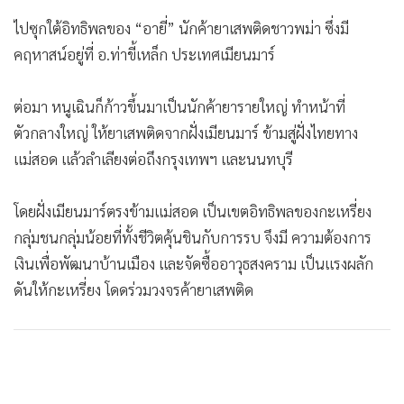
ไปซุกใต้อิทธิพลของ “อายี่” นักค้ายาเสพติดชาวพม่า ซึ่งมี
คฤหาสน์อยู่ที่ อ.ท่าขี้เหล็ก ประเทศเมียนมาร์
ต่อมา หนูเฉินก็ก้าวขึ้นมาเป็นนักค้ายารายใหญ่ ทำหน้าที่
ตัวกลางใหญ่ ให้ยาเสพติดจากฝั่งเมียนมาร์ ข้ามสู่ฝั่งไทยทาง
แม่สอด แล้วลำเลียงต่อถึงกรุงเทพฯ และนนทบุรี
โดยฝั่งเมียนมาร์ตรงข้ามแม่สอด เป็นเขตอิทธิพลของกะเหรี่ยง
กลุ่มชนกลุ่มน้อยที่ทั้งชีวิตคุ้นชินกับการรบ จึงมี ความต้องการ
เงินเพื่อพัฒนาบ้านเมือง และจัดซื้ออาวุธสงคราม เป็นแรงผลัก
ดันให้กะเหรี่ยง โดดร่วมวงจรค้ายาเสพติด