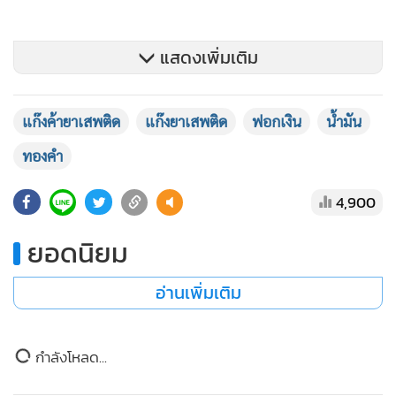
แสดงเพิ่มเติม
แก๊งค้ายาเสพติด
แก๊งยาเสพติด
ฟอกเงิน
น้ำมัน
ทองคำ
4,900
ยอดนิยม
อ่านเพิ่มเติม
โดยหนูเฉิน ประสานผ่านตลอด ทั้งกะเหรี่ยง และทั้งเจ้าหน้าที่
ไทย จนนำยาเสพติดผ่านข้ามแดนได้ทีละล็อตใหญ่