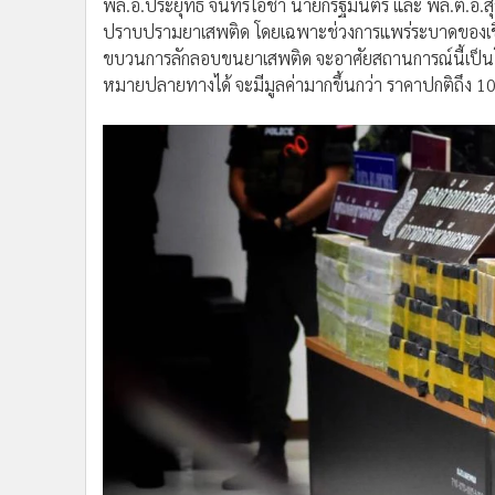
พล.อ.ประยุทธ์ จันทร์โอชา นายกรัฐมนตรี และ พล.ต.อ.สุวั
ปราบปรามยาเสพติด โดยเฉพาะช่วงการแพร่ระบาดของเชื
ขบวนการลักลอบขนยาเสพติด จะอาศัยสถานการณ์นี้เป็นโอก
หมายปลายทางได้ จะมีมูลค่ามากขึ้นกว่า ราคาปกติถึง 10