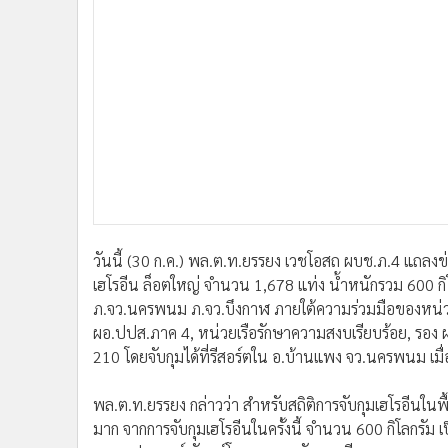
•
อินโดจีน
•
กองทุนรวม
•
Celeb Online
•
Factcheck
•
ญี่ปุ่น
•
News1
•
Gotomanager
วันนี้ (30 ก.ค.) พล.ต.ท.ยรรยง เวชโอสถ ผบช.ภ.4 แถลงข
เฮโรอีน ล็อตใหญ่ จำนวน 1,678 แท่ง น้ำหนักรวม 600 กิ
ภ.จว.นครพนม ภ.จว.บึงกาฬ ภายใต้ความร่วมมือของหน่
ผอ.ปปส.ภาค 4, หน่วยเรือรักษาความสงบเรียบร้อย, รอง 
210 โดยจับกุมได้ที่รีสอร์ตใน อ.บ้านแพง จว.นครพนม เมื่อ
พล.ต.ท.ยรรยง กล่าวว่า สำหรับสถิติการจับกุมเฮโรอีนในพื้นท
มาก จากการจับกุมเฮโรอีนในครั้งนี้ จำนวน 600 กิโลกรั