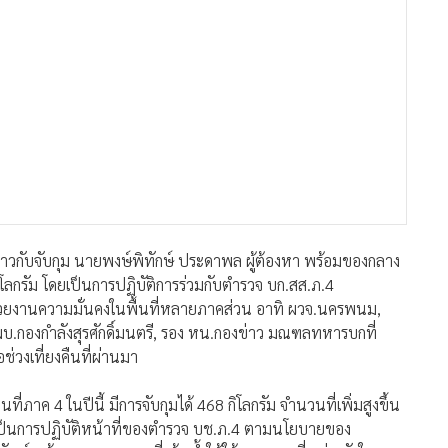
่าวกับจับกุม นายพงษ์พิทักษ์ ประดาพล ผู้ต้องหา พร้อมของกลาง
โลกรัม โดยเป็นการปฏิบัติการร่วมกับตำรวจ บก.สส.ภ.4
วยงานความมั่นคงในพื้นที่หลายภาคส่วน อาทิ ผวจ.นครพนม,
ผบ.กองกำลังสุรศักดิ์มนตรี, รอง หน.กองข่าว มณฑลทหารบกที่
ช่วงเที่ยงคืนที่ผ่านมา
ี่ภาค 4 ในปีนี้ มีการจับกุมได้ 468 กิโลกรัม จำนวนที่เพิ่มสูงขึ้น
ม เป็นการปฏิบัติหน้าที่ของตำรวจ บช.ภ.4 ตามนโยบายของ