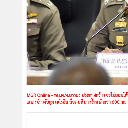
•
Management & HR
•
MGR Live
•
Infographic
•
การเมือง
•
ท่องเที่ยว
•
กีฬา
•
ต่างประเทศ
•
Special Scoop
•
เศรษฐกิจ-ธุรกิจ
•
จีน
•
ชุมชน-คุณภาพชีวิต
•
อาชญากรรม
•
Motoring
MGR Online - พล.ต.ท.ยรรยง ประกาศกร้าว จะไม่ยอมให้
แถลงข่าวจับกุม เฮโรอีน ล็อตมหึมา น้ำหนักกว่า 600 กก.
•
เกม
•
วิทยาศาสตร์
•
SMEs
•
หุ้น