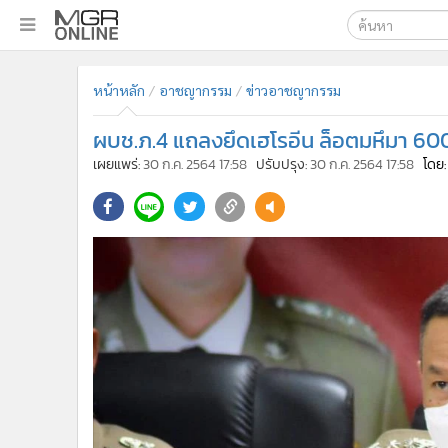
เลือกเครื่องมือท
•
หน้าหลัก
หน้าหลัก
อาชญากรรม
ข่าวอาชญากรรม
ค้นหา
•
ทันเหตุการณ์
Google
•
ภาคใต้
ผบช.ภ.4 แถลงยึดเฮโรอีน ล็อตมหึมา 6
•
ภูมิภาค
MGR Onl
เผยแพร่:
30 ก.ค. 2564 17:58
ปรับปรุง:
30 ก.ค. 2564 17:58
โดย
•
Online Section
ค้นหาขั
•
บันเทิง
•
ผู้จัดการรายวัน
•
คอลัมนิสต์
•
ละคร
•
CbizReview
•
Cyber BIZ
•
ผู้จัดกวน
•
Good health & Well-being
•
Green Innovation & SD