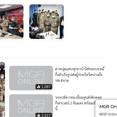
ล่าหนุ่มแสบซุกยาบ้าใส่ซองบะหมี่
กึ่งสำเร็จรูปส่งผู้ป่วยโควิดน่านถึง
รพ.สนาม
1,087
รองปลัด กทม.เยี่ยมศูนย์พักคอย
กีฬาเวสน์ 2 ดินแดง พร้อมเปิดพรุ่ง
MGR Onli
นี้
MGR Online 
2,537