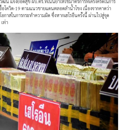
ฒน์ แจ้งยอดสุข ผบ.ตร.ที่เน้นย้ำให้ใช้มาตรการที่เคร่งครัดในการ
้อโควิด-19 ตามแนวชายแดนตลอดลำน้ำโขง เนื่องจากคาดว่า
าสในการกระทำความผิด ซึ่งหากเฮโรอีนครั้งนี้ ผ่านไปสู่จุด
 เท่า