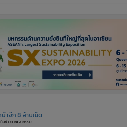
ี่ใช้
ine
้นสูง
้าอีก 8 ล้านเม็ด
: ทีมข่าวอาชญากรรม