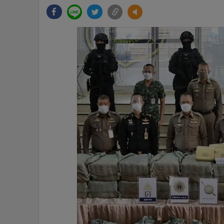
•
Management & HR
•
MGR Live
•
Infographic
•
การเมือง
•
ท่องเที่ยว
•
กีฬา
•
ต่างประเทศ
•
Special Scoop
•
เศรษฐกิจ-ธุรกิจ
•
จีน
•
ชุมชน-คุณภาพชีวิต
•
อาชญากรรม
•
Motoring
•
เกม
•
วิทยาศาสตร์
•
SMEs
•
หุ้น