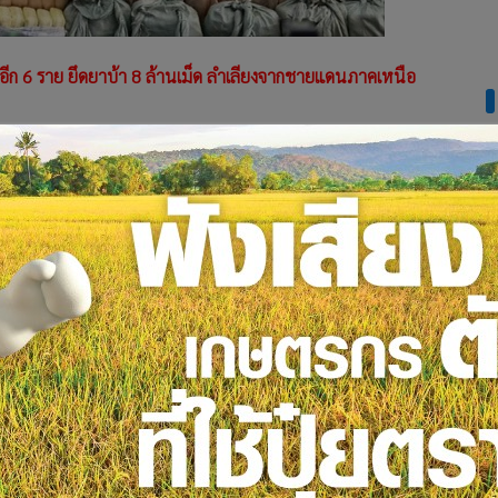
อีก 6 ราย ยึดยาบ้า 8 ล้านเม็ด ลำเลียงจากชายแดนภาคเหนือ
ตำรวจปราบปรามยาเสพติด (บช.ปส.) พล.ต.อ.มนู เมฆหมอก รอง
ต.ต.พรชัย เจริญวงศ์ รอง ผบช.ปส. พล.ต.ต.บรรพต มุ่งขอบกลาง
ฐ์ วิเศษสิงห์ ผบก.สกส. ร่วมกันแถลงผลจับกุมผู้ต้องหาเครือข่าย
 ชาว จ.แพร่ 2. นายชัยณรงค์ แสนว่าง ชาว จ.แพร่ 3. นายทรง
 ชาว จ.น่าน 5. นายนิคม แซ่ท้าว ชาว จ.น่าน 6. นายอาทิตย์ แสน
ระบะ 4 คัน โทรศัพท์มือถือ 7 เครื่อง เงินสด 30,000 บาท หลัง
ระ ต.โกรกพระ อ.โกรกพระ จ.นครสวรรค์ ต่อเนื่อง บริเวณด่านตรวจ
รค์ และ บริเวณ ถนนพหลโยธิน ต.ยางตาล อ.โกรกพระ