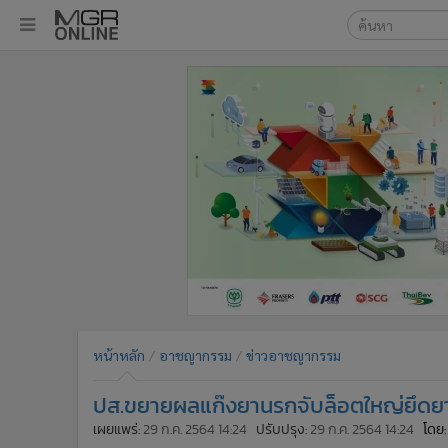
เลือกเครื่องมือท
•
หน้าหลัก
ค้นหา
•
ทันเหตุการณ์
Google
•
ภาคใต้
•
ภูมิภาค
MGR Onl
•
Online Section
ค้นหาขั
•
บันเทิง
•
ผู้จัดการรายวัน
•
คอลัมนิสต์
•
ละคร
•
CbizReview
•
Cyber BIZ
หน้าหลัก
อาชญากรรม
ข่าวอาชญากรรม
•
ผู้จัดกวน
ปส.ขยายผลแก๊งยานรกจับล็อตใหญ่ยึดยาบ
•
Good health & Well-being
•
Green Innovation & SD
เผยแพร่:
29 ก.ค. 2564 14:24
ปรับปรุง:
29 ก.ค. 2564 14:24
โดย