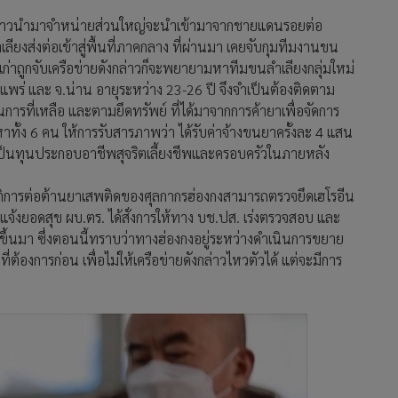
ังกล่าวนำมาจำหน่ายส่วนใหญ่จะนำเข้ามาจากชายแดนรอยต่อ
เลียงส่งต่อเข้าสู่พื้นที่ภาคกลาง ที่ผ่านมา เคยจับกุมทีมงานขน
่มเก่าถูกจับเครือข่ายดังกล่าวก็จะพยายามหาทีมขนลำเลียงกลุ่มใหม่
แพร่ และ จ.น่าน อายุระหว่าง 23-26 ปี จึงจำเป็นต้องติดตาม
การที่เหลือ และตามยึดทรัพย์ ที่ได้มาจากการค้ายาเพื่อจัดการ
หาทั้ง 6 คน ให้การรับสารภาพว่า ได้รับค่าจ้างขนยาครั้งละ 4 แสน
เป็นทุนประกอบอาชีพสุจริตเลี้ยงชีพและครอบครัวในภายหลัง
บัติการต่อต้านยาเสพติดของศุลกากรฮ่องกงสามารถตรวจยึดเฮโรอีน
 แจ้งยอดสุข ผบ.ตร. ได้สั่งการให้ทาง บช.ปส. เร่งตรวจสอบ และ
ึ้นมา ซึ่งตอนนี้ทราบว่าทางฮ่องกงอยู่ระหว่างดำเนินการขยาย
ี่ต้องการก่อน เพื่อไม่ให้เครือข่ายดังกล่าวไหวตัวได้ แต่จะมีการ