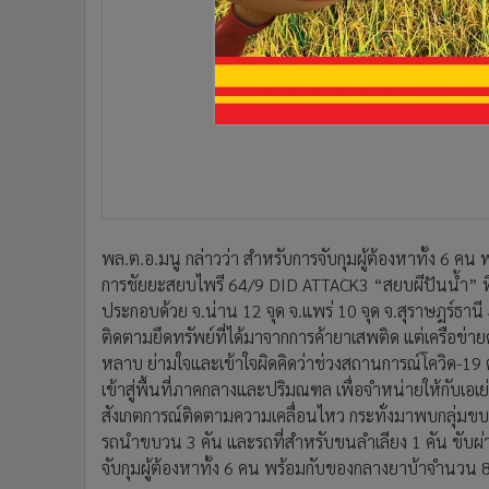
พล.ต.อ.มนู กล่าวว่า สำหรับการจับกุมผู้ต้องหาทั้ง 6 คน
การชัยยะสยบไพรี 64/9 DID ATTACK3 “สยบผีปันน้ำ” ที่น
ประกอบด้วย จ.น่าน 12 จุด จ.แพร่ 10 จุด จ.สุราษฎร์ธานี 4 
ติดตามยึดทรัพย์ที่ได้มาจากการค้ายาเสพติด แต่เครือข่ายดั
หลาบ ย่ามใจและเข้าใจผิดคิดว่าช่วงสถานการณ์โควิด-19
เข้าสู่พื้นที่ภาคกลางและปริมณฑล เพื่อจำหน่ายให้กับเอเย
สังเกตการณ์ติดตามความเคลื่อนไหว กระทั่งมาพบกลุ่มข
รถนำขบวน 3 คัน และรถที่สำหรับขนลำเลียง 1 คัน ขับผ่า
จับกุมผู้ต้องหาทั้ง 6 คน พร้อมกับของกลางยาบ้าจำนวน 8 