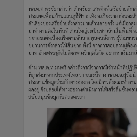
พล.ต.ต.พรชัย กล่าวว่า สำหรับยาเสพติดที่เครือข่ายด
ประเทศเพื่อนบ้านแถบภูชี้ฟ้า อ.เทิง จ.เชียงราย ก่อนจะลำ
ลำเลียงของเครือข่ายดังกล่าวมาแล้วหลายครั้ง แต่เมื่อกลุ
มาทำงานต่อในทันที ส่วนใหญ่จะเป็นชาวบ้านในพื้นที่ จ.
ขยายผลต่อเนื่องเพื่อตามจับนายทุนคนสั่งการ ผู้ร่วมขบวน
ขบวนการดังกล่าวให้สิ้นซาก ทั้งนี้ จากการสอบสวนผู้ต้อง
บาท อ้างเศรษฐกิจไม่ดีผลพวงวิกฤตโควิด อยากหาเงินมา
ด้าน พล.ต.ท.มนตรี กล่าวถึงกรณีจากกรณีเจ้าหน้าที่ปฏิ
ที่ถูกส่งมาจากประเทศไทย ว่า ขณะนี้ทาง พล.ต.อ.สุวัฒน์
ประสานข้อมูลร่วมกับทางฮ่องกง โดยมีการตั้งคณะทำงานข
ผลอยู่ จึงปล่อยให้ทางฮ่องกงดำเนินการให้เสร็จสิ้นขั้นตอนท
สนับสนุนข้อมูลกันตลอดเวลา