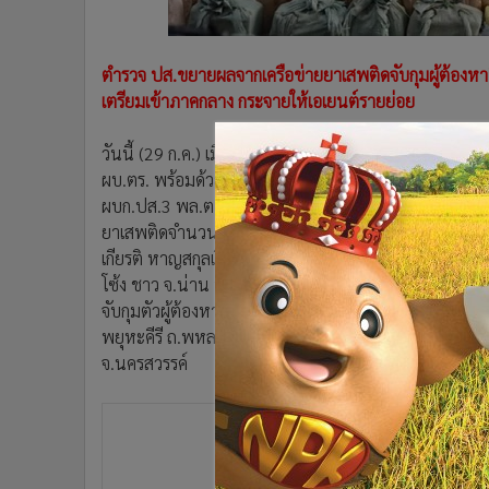
•
อินโดจีน
•
กองทุนรวม
ตำรวจ ปส.ขยายผลจากเครือข่ายยาเสพติดจับกุมผู้ต้องหา
•
Celeb Online
เตรียมเข้าภาคกลาง กระจายให้เอเยนต์รายย่อย
•
Factcheck
•
ญี่ปุ่น
วันนี้ (29 ก.ค.) เมื่อเวลา 11.00 น. ที่ กองบัญชาการ
•
News1
ผบ.ตร. พร้อมด้วย พล.ต.ท.มนตรี ยิ้มแย้ม ผบช.ปส. พล.
•
Gotomanager
ผบก.ปส.3 พล.ต.ต.วิวัฒน์ สีลาเขตต์ ผบก.ขส. พล.ต.ต.พลัฎ
ยาเสพติดจำนวน 6 คน ประกอบด้วย 1. นายนพดล แสนว่าง
เกียรติ หาญสกุลเงิน ชาว จ.น่าน 4. นายวิโรจน์ แซ่ท้าว
โซ้ง ชาว จ.น่าน พร้อมของกลางยาบ้า 8,000,000 เม็ด รถก
จับกุมตัวผู้ต้องหาทั้งหมดได้ที่บริเวณสี่แยกไฟแดงโกรกพ
พยุหะคีรี ถ.พหลโยธิน ต.ยางตาล อ.โกรกพระ จ.นครสวร
จ.นครสวรรค์