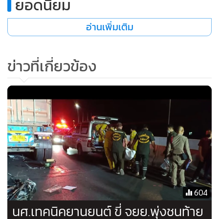
ยอดนิยม
อ่านเพิ่มเติม
ข่าวที่เกี่ยวข้อง
604
นศ.เทคนิคยานยนต์ ขี่ จยย.พุ่งชนท้าย