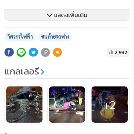
แสดงเพิ่มเติม
สอบถามนายสุดใจให้การว่า ตนรับตู้คอนเทนเนอร์มาจากย่าน
คลองเตยจะไปส่งของให้ลูกค้าที่ จ.เพชรบุรี เมื่อมาถึงถนน
วิศวกรไฟฟ้า
ชนท้ายรถพ่วง
พระราม 2 ได้จอดแวะซื้อของที่ร้านสะดวกซื้อ เสร็จแล้วก็ขับรถ
ออกมา รถขยับได้ไม่นาน จู่ๆ ก็มีเสียงรถพุ่งมาชนท้ายเข้าอย่างจัง
2,932
ตอนแรกตนคิดว่าเป็นรถกระบะมาชน และเกรงว่าจะขวางทางจึง
เลื่อนรถไป แต่พอลงมาดูก็พบว่าเป็นจักรยานยนต์
แกลเลอรี
เบื้องต้นพนักงานสอบสวนยังไม่ได้แจ้งข้อกล่าวหาต่อผู้ใด
เนื่องจากต้องรอทำการสอบปากคำคนขับรถบรรทุกเพิ่มเติม รวม
+2
ถึงตรวจสอบภาพจากกล้องวงจรปิดในที่เกิดเหตุ ส่วนศพผู้เสีย
ชีวิตมอบให้มูลนิธิป่อเต็กตึ๊งนำส่งนิติเวช รพ.ศิริราช เพื่อสรุปหา
สาเหตุอุบัติเหตุครั้งนี้ ก่อนประสานญาติให้มารับศพไปบำเพ็ญ
กุศลตามพืธีทางศาสนาต่อไป