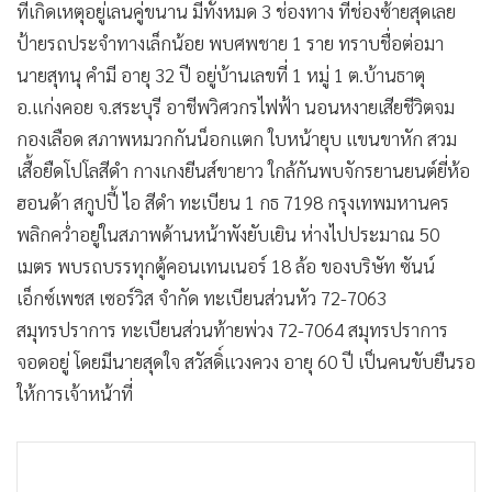
ที่เกิดเหตุอยู่เลนคู่ขนาน มีทั้งหมด 3 ช่องทาง ที่ช่องซ้ายสุดเลย
•
เกม
ป้ายรถประจำทางเล็กน้อย พบศพชาย 1 ราย ทราบชื่อต่อมา
•
วิทยาศาสตร์
นายสุทนุ คำมี อายุ 32 ปี อยู่บ้านเลขที่ 1 หมู่ 1 ต.บ้านธาตุ
•
SMEs
อ.แก่งคอย จ.สระบุรี อาชีพวิศวกรไฟฟ้า นอนหงายเสียชีวิตจม
•
หุ้น
กองเลือด สภาพหมวกกันน็อกแตก ใบหน้ายุบ แขนขาหัก สวม
•
อินโดจีน
เสื้อยืดโปโลสีดำ กางเกงยีนส์ขายาว ใกล้กันพบจักรยานยนต์ยี่ห้อ
•
กองทุนรวม
ฮอนด้า สกูปปี้ ไอ สีดำ ทะเบียน 1 กธ 7198 กรุงเทพมหานคร
•
Celeb Online
พลิกคว่ำอยู่ในสภาพด้านหน้าพังยับเยิน ห่างไปประมาณ 50
•
Factcheck
เมตร พบรถบรรทุกตู้คอนเทนเนอร์ 18 ล้อ ของบริษัท ซันน์
•
ญี่ปุ่น
เอ็กซ์เพชส เซอร์วิส จำกัด ทะเบียนส่วนหัว 72-7063
•
News1
สมุทรปราการ ทะเบียนส่วนท้ายพ่วง 72-7064 สมุทรปราการ
•
Gotomanager
จอดอยู่ โดยมีนายสุดใจ สวัสดิ์แวงควง อายุ 60 ปี เป็นคนขับยืนรอ
ให้การเจ้าหน้าที่