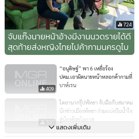
724
จับแก๊งนายหน้าอ้างมีงานนวดรายได้ดี
สุดท้ายส่งหญิงไทยไปค้ากามนครดูไบ
“อนุดิษฐ์” พา 6 เหยื่อร้อง
ปคม.เอาผิดนายหน้าหลอกค้ากามที่
บาห์เรน
409
ไดอานากรุ๊ปพัทยา จับมือกับสมาคม
นักข่าวเมืองพัทยา ร่วมแบ่งปันน้ำใจ
สู่น้องด้อยโอกาส
300
แสดงเพิ่มเติม
งามไส้!บก.ปคม.บุกจับร้านอาหาร
เมืองพิษณุโลก 8 กระทง พบนำเด็ก
กำลังโหลด...
สาว 15 บริการนั่งตัก-กอดลูกค้าถึง