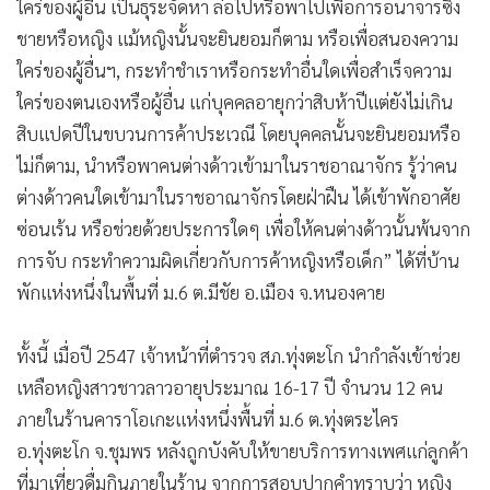
ใคร่ของผู้อื่นฯ, กระทำชำเราหรือกระทำอื่นใดเพื่อสำเร็จความ
•
เกม
ใคร่ของตนเองหรือผู้อื่น แก่บุคคลอายุกว่าสิบห้าปีแต่ยังไม่เกิน
•
วิทยาศาสตร์
สิบแปดปีในขบวนการค้าประเวณี โดยบุคคลนั้นจะยินยอมหรือ
•
SMEs
ไม่ก็ตาม, นำหรือพาคนต่างด้าวเข้ามาในราชอาณาจักร รู้ว่าคน
•
หุ้น
ต่างด้าวคนใดเข้ามาในราชอาณาจักรโดยฝ่าฝืน ได้เข้าพักอาศัย
•
อินโดจีน
ซ่อนเร้น หรือช่วยด้วยประการใดๆ เพื่อให้คนต่างด้าวนั้นพ้นจาก
•
กองทุนรวม
การจับ กระทำความผิดเกี่ยวกับการค้าหญิงหรือเด็ก” ได้ที่บ้าน
•
Celeb Online
พักแห่งหนึ่งในพื้นที่ ม.6 ต.มีชัย อ.เมือง จ.หนองคาย
•
Factcheck
•
ญี่ปุ่น
ทั้งนี้ เมื่อปี 2547 เจ้าหน้าที่ตำรวจ สภ.ทุ่งตะโก นำกำลังเข้าช่วย
•
News1
เหลือหญิงสาวชาวลาวอายุประมาณ 16-17 ปี จำนวน 12 คน
•
Gotomanager
ภายในร้านคาราโอเกะแห่งหนึ่งพื้นที่ ม.6 ต.ทุ่งตระไคร
อ.ทุ่งตะโก จ.ชุมพร หลังถูกบังคับให้ขายบริการทางเพศแก่ลูกค้า
ที่มาเที่ยวดื่มกินภายในร้าน จากการสอบปากคำทราบว่า หญิง
สาวชาวลาวทั้งหมด ถูก นางเมตตา หลอกชักชวนมาจากประเทศ
บ้านเกิด อ้างว่า จะพามาหางานทำในประเทศไทย มีรายได้ดี จึง