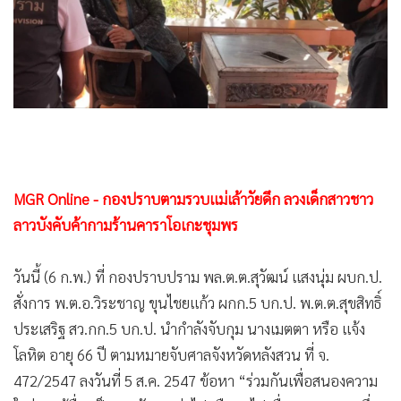
•
Good health & Well-being
•
Green Innovation & SD
•
Management & HR
•
MGR Live
•
Infographic
•
การเมือง
MGR Online - กองปราบตามรวบแม่เล้าวัยดึก ลวงเด็กสาวชาว
•
ท่องเที่ยว
ลาวบังคับค้ากามร้านคาราโอเกะชุมพร
•
กีฬา
•
ต่างประเทศ
วันนี้ (6 ก.พ.) ที่ กองปราบปราม พล.ต.ต.สุวัฒน์ แสงนุ่ม ผบก.ป.
•
Special Scoop
สั่งการ พ.ต.อ.วิระชาญ ขุนไชยแก้ว ผกก.5 บก.ป. พ.ต.ต.สุขสิทธิ์
•
เศรษฐกิจ-ธุรกิจ
ประเสริฐ สว.กก.5 บก.ป. นำกำลังจับกุม นางเมตตา หรือ แจ้ง
•
จีน
โลหิต อายุ 66 ปี ตามหมายจับศาลจังหวัดหลังสวน ที่ จ.
472/2547 ลงวันที่ 5 ส.ค. 2547 ข้อหา “ร่วมกันเพื่อสนองความ
•
ชุมชน-คุณภาพชีวิต
ใคร่ของผู้อื่น เป็นธุระจัดหา ล่อไปหรือพาไปเพื่อการอนาจารซึ่ง
•
อาชญากรรม
ชายหรือหญิง แม้หญิงนั้นจะยินยอมก็ตาม หรือเพื่อสนองความ
•
Motoring