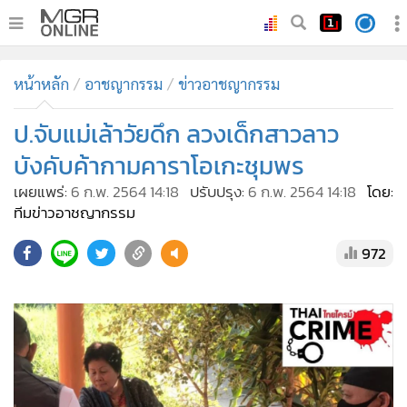
•
หน้าหลัก
หน้าหลัก
อาชญากรรม
ข่าวอาชญากรรม
•
ทันเหตุการณ์
•
ป.จับแม่เล้าวัยดึก ลวงเด็กสาวลาว
ภาคใต้
•
ภูมิภาค
บังคับค้ากามคาราโอเกะชุมพร
•
Online Section
เผยแพร่:
6 ก.พ. 2564 14:18
ปรับปรุง:
6 ก.พ. 2564 14:18
โดย:
•
บันเทิง
ทีมข่าวอาชญากรรม
•
ผู้จัดการรายวัน
972
•
คอลัมนิสต์
•
ละคร
•
CbizReview
•
Cyber BIZ
•
ผู้จัดกวน