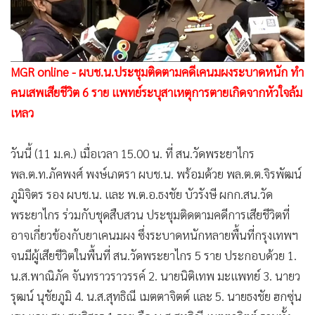
•
Good health & Well-being
•
Green Innovation & SD
•
Management & HR
•
MGR Live
MGR online - ผบช.น.ประชุมติดตามคดีเคนมผงระบาดหนัก ทำ
•
Infographic
คนเสพเสียชีวิต 6 ราย แพทย์ระบุสาเหตุการตายเกิดจากหัวใจล้ม
•
การเมือง
เหลว
•
ท่องเที่ยว
•
กีฬา
วันนี้ (11 ม.ค.) เมื่อเวลา 15.00 น. ที่ สน.วัดพระยาไกร
พล.ต.ท.ภัคพงศ์ พงษ์เภตรา ผบช.น. พร้อมด้วย พล.ต.ต.จิรพัฒน์
•
ต่างประเทศ
ภูมิจิตร รอง ผบช.น. และ พ.ต.อ.ธงชัย บัวรังษี ผกก.สน.วัด
•
Special Scoop
พระยาไกร ร่วมกับชุดสืบสวน ประชุมติดตามคดีการเสียชีวิตที่
•
เศรษฐกิจ-ธุรกิจ
อาจเกี่ยวข้องกับยาเคนมผง ซึ่งระบาดหนักหลายพื้นที่กรุงเทพฯ
•
จีน
จนมีผู้เสียชีวิตในพื้นที่ สน.วัดพระยาไกร 5 ราย ประกอบด้วย 1.
•
ชุมชน-คุณภาพชีวิต
น.ส.พาณิภัค จันทราวราวรรค์ 2. นายนิติเทพ มะแพทย์ 3. นายว
•
อาชญากรรม
รุฒน์ นุชัยภูมิ 4. น.ส.สุทธิณี เมตตาจิตต์ และ 5. นายธงชัย ฮกซุ่น
•
Motoring