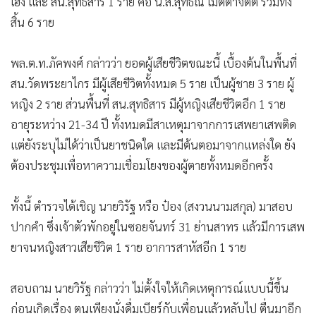
เฮง และ สน.สุทธิสาร 1 ราย คือ น.ส.สุทธิณี เมตตาจิตต์ รวมทั้ง
•
เกม
สิ้น 6 ราย
•
วิทยาศาสตร์
•
SMEs
พล.ต.ท.ภัคพงศ์ กล่าวว่า ยอดผู้เสียชีวิตขณะนี้ เบื้องต้นในพื้นที่
•
หุ้น
สน.วัดพระยาไกร มีผู้เสียชีวิตทั้งหมด 5 ราย เป็นผู้ชาย 3 ราย ผู้
•
อินโดจีน
หญิง 2 ราย ส่วนพื้นที่ สน.สุทธิสาร มีผู้หญิงเสียชีวิตอีก 1 ราย
•
กองทุนรวม
อายุระหว่าง 21-34 ปี ทั้งหมดมีสาเหตุมาจากการเสพยาเสพติด
•
Celeb Online
แต่ยังระบุไม่ได้ว่าเป็นยาชนิดใด และมีต้นตอมาจากแหล่งใด ยัง
ต้องประชุมเพื่อหาความเชื่อมโยงของผู้ตายทั้งหมดอีกครั้ง
•
Factcheck
•
ญี่ปุ่น
ทั้งนี้ ตำรวจได้เชิญ นายวิรัฐ หรือ ป๋อง (สงวนนามสกุล) มาสอบ
•
News1
ปากคำ ซึ่งเจ้าตัวพักอยู่ในซอยจันทร์ 31 ย่านสาทร แล้วมีการเสพ
•
Gotomanager
ยาจนหญิงสาวเสียชีวิต 1 ราย อาการสาหัสอีก 1 ราย
สอบถาม นายวิรัฐ กล่าวว่า ไม่ตั้งใจให้เกิดเหตุการณ์แบบนี้ขึ้น
ก่อนเกิดเรื่อง ตนเพียงนั่งดื่มเบียร์กับเพื่อนแล้วหลับไป ตื่นมาอีก