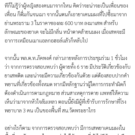
ทีก็ไม่รู้ว่าผู้หญิงสองคนมาจากไหน คิดว่าจะน่าจะเป็นเพื่อนของ
เพื่อน ก็ดื่มกันจนเมา จากนั้นตนก็เอายาเคนมผงที่ไปซื้อมาจาก
ย่านพระราม 3 ในราคาซองละ 600 บาท ลงมาเสพ สำหรับ
ลักษณะของยาเค จะไม่มีกลิ่น หน้าตาคล้ายนมผง เมื่อเสพจะมี
อาการเหมือนเมาแอลกอฮอล์แล้วก็หลับไป
จากนั้น พล.ต.ท.ภัคพงศ์ กล่าวภายหลังการประชุมร่วม 1 ชั่วโมง
ว่า จากการตรวจสอบพบว่า ผู้ตายทั้ง 6 ราย มีประวัติเกี่ยวข้องกับ
ยาเสพติด และน่าจะมีความเกี่ยวข้องกันด้วย แต่ต้องสอบปากคำ
พยานที่เกี่ยวข้องทั้งหมด หากมีหลักฐานว่าผู้ใดการกระทำผิดก็
ต้องดำเนินการตามกฎหมาย ส่วนสาเหตุการตาย แพทย์ให้ความ
เห็นว่ามาจากหัวใจล้มเหลว ตอนนี้ยังมีผู้ที่เข้ารับการรักษาที่โรง
พยาบาล 3 คน เป็นของพื้นที่ สน.วัดพระยาไกร
อย่างไรก็ตาม จากการตรวจสอบพบว่า มีการเสพยาเคนมผงใน