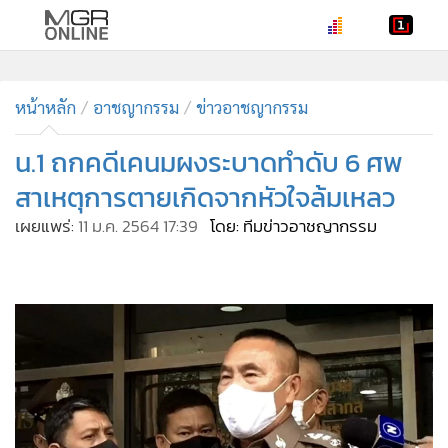
•
หน้าหลัก
•
หน้าหลัก
ทันเหตุการณ์
อาชญากรรม
ข่าวอาชญากรรม
•
ภาคใต้
น.1 ถกคดีเคนมผงระบาดทำดับ 6 ศพ
•
ภูมิภาค
สาเหตุการตายเกิดจากหัวใจล้มเหลว
•
Online Section
เผยแพร่:
11 ม.ค. 2564 17:39
โดย: ทีมข่าวอาชญากรรม
•
บันเทิง
•
ผู้จัดการรายวัน
•
คอลัมนิสต์
•
ละคร
•
CbizReview
•
Cyber BIZ
•
ผู้จัดกวน