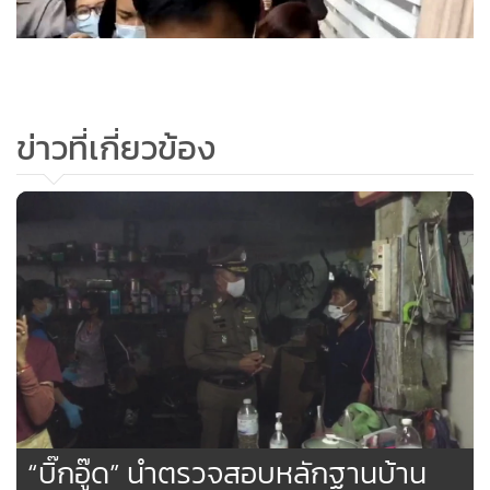
ข่าวที่เกี่ยวข้อง
“บิ๊กอู๊ด” นำตรวจสอบหลักฐานบ้าน