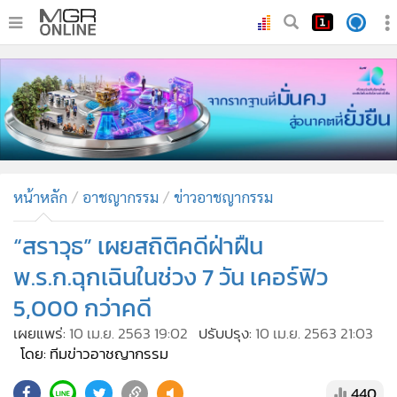
•
หน้าหลัก
•
ทันเหตุการณ์
•
ภาคใต้
•
ภูมิภาค
•
Online Section
หน้าหลัก
อาชญากรรม
ข่าวอาชญากรรม
•
บันเทิง
•
ผู้จัดการรายวัน
“สราวุธ” เผยสถิติคดีฝ่าฝืน
•
คอลัมนิสต์
พ.ร.ก.ฉุกเฉินในช่วง 7 วัน เคอร์ฟิว
•
ละคร
5,000 กว่าคดี
•
CbizReview
เผยแพร่:
10 เม.ย. 2563 19:02
ปรับปรุง:
10 เม.ย. 2563 21:03
•
Cyber BIZ
โดย: ทีมข่าวอาชญากรรม
•
ผู้จัดกวน
440