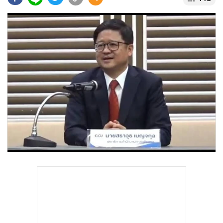
•
Good health & Well-being
•
Green Innovation & SD
•
Management & HR
•
MGR Live
•
Infographic
•
การเมือง
•
ท่องเที่ยว
•
กีฬา
•
ต่างประเทศ
•
Special Scoop
•
เศรษฐกิจ-ธุรกิจ
•
จีน
•
ชุมชน-คุณภาพชีวิต
•
อาชญากรรม
•
Motoring