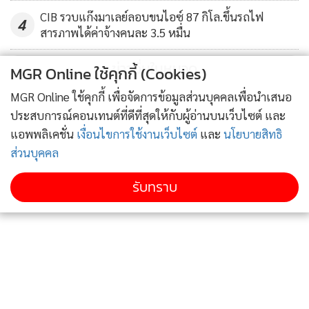
งานในศูนย์ช่วงเวลากลางคืนทำการตรวจสอบผู้สวมใส่กำไลข้อ
CIB รวบแก๊งมาเลย์ลอบขนไอซ์ 87 กิโล.ขึ้นรถไฟ
เท้าอิเล็กทรอนิกส์ (EM) และได้ตรวจสอบพบว่า ในช่วงระหว่าง
4
สารภาพได้ค่าจ้างคนละ 3.5 หมื่น
วันที่ 5 – 9 เมษายน 2563 เวลา 22.00 - 4.00 น. มีผู้สวมใส่กำไล
ข้อเท้าอิเล็กทรอนิกส์ (EM) ใช้ความเร็วในการเคลื่อนไหวเกิน 40
ข่าวอื่นในหมวด
MGR Online ใช้คุกกี้ (Cookies)
กิโลเมตร/ชั่วโมง จำนวนทั้งสิ้น 143 คนซึ่งหากพบว่ามีกรณีที่น่า
MGR Online ใช้คุกกี้ เพื่อจัดการข้อมูลส่วนบุคคลเพื่อนำเสนอ
จะเป็นการฝ่าฝืนคำสั่งของศาล ต้องเรียกมาไต่สวน จึงอยากย้ำ
ประสบการณ์คอนเทนต์ที่ดีที่สุดให้กับผู้อ่านบนเว็บไซต์ และ
เตือนให้เคารพกฎหมายอย่างเข้มงวด โดยเฉพาะช่วงที่มีการ
แอพพลิเคชั่น
เงื่อนไขการใช้งานเว็บไซต์
และ
นโยบายสิทธิ
ประกาศ พ.ร.ก.ฉุกเฉินฯ และทุกคนต้องร่วมมือกันใน
ส่วนบุคคล
สถานการณ์แพร่ระบาดของเชื้อไวรัส COVID-19
รับทราบ