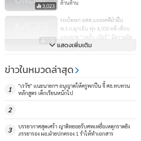
ล้านล้าน
2548 จำนวน 326 คน สัญชาติไทย 315 คน สัญชาติอื่น 11 คน
3,023
ความผิดฐาน พระราชบัญญัติโรคติดต่อ พ.ศ. 2558 จำนวน 3 คน
รองโฆษก อสส.แถลงคดีฝ่าฝืน
สัญชาติไทย 3 คน ทั้งนี้ มีผลการตรวจสอบการจับกุม จำนวน
พ.ร.ก.ฉุกเฉิน พุ่ง 4,000 คดี เตือน
331 คน ชอบด้วยกฎหมาย จำนวน 329 คน ไม่ชอบด้วยกฎหมาย
แอบขาย “เหล้า-เบียร์” มีความผิด
508
จำนวน 2 คน
แสดงเพิ่มเติม
ตามกฎหมาย
เปรู-ปานามายกระดับคุมโควิด-19
เลขาธิการสำนักงานศาลยุติธรรม กล่าวเพิ่มเติมว่า ในการใช้
ข่าวในหมวดล่าสุด
กำหนดวันออกนอกบ้านตามเพศ
ดุลพินิจลงโทษจำเลยผู้ฝ่าฝืน พรก. ฉุกเฉิน นั้น แม้ว่าศาลจะ
คำนึงถึงสถานการณ์ความปลอดภัยสาธารณะในช่วงนี้ แต่ก็ไม่
174
"เรวัช" แนะนายกฯ อนุญาตให้ครูพกปืน จี้ ศธ.ทบทวน
ละเลยสิทธิและเสรีภาพของจำเลย ศาลจะบังคับใช้กฎหมายอย่าง
1
หลักสูตร เด็กเรียนหนักไป
ถึงที่สุดหรืออาจจะกักขังในเคหะสถานโดยติดกำไลข้อเท้า
อิเล็กทรอนิกส์ (EM) เพื่อกำกับและติดตามความประพฤติตามคำ
2
สั่งศาล ซึ่งที่ผ่านมา ส่วนควบคุมการใช้งานอุปกรณ์อิเล็กทรอนิกส์
สำหรับตรวจสอบหรือจำกัดการเดินทางของบุคคลผู้ได้รับการ
บรรยากาศสุดเศร้า ญาติทยอยรับศพเหยื่อเหตุกราดยิง
3
ปล่อยชั่วคราวโดยศาล หรือ “ศูนย์ EM” ได้มีการจัดเวรผู้ปฏิบัติ
ภรรยารอง ผอ.ฝ่ายปกครอง 1 ร่ำไห้ทำเอกสาร