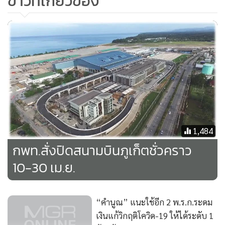
ข่าวที่เกี่ยวข้อง
พ.ร.ก.ฉุกเฉิน พ.ศ. 2548
อันดับ 1 จังหวัด กรุงเทพมหานคร จำนวน 334 คน อันดับ 2
จ.ปทุมธานี จำนวน 303 คน อันดับ 3 จ.ภูเก็ต จำนวน 255 คน
ส่วนความผิด พระราชบัญญัติโรคติดต่อ พ.ศ. 2558
อันดับ 1 จ.ชลบุรี จำนวน 19 คน
อันดับ 2 จ.สมุทรสาคร จำนวน 11คน
อันดับ 3 จ.บุรีรัมย์ จำนวน 3 คน
1,484
พระราชบัญญัติว่าด้วยราคาสินค้าและบริการ พ.ศ. 2542 อันดับ
กพท.สั่งปิดสนามบินภูเก็ตชั่วคราว
1 จ.นราธิวาส จำนวน 1 คน
10-30 เม.ย.
สำหรับกลุ่มศาลเยาวชนและครอบครัว
“คำนูณ” แนะใช้อีก 2 พ.ร.ก.ระดม
1. จำนวนคำร้องที่ขอตรวจสอบการจับ รวมทั้งสิ้น 322 คำร้อง
เงินแก้วิกฤติโควิด-19 ให้ได้ระดับ 1
เป็นข้อหาที่เข้าสู่การตรวจสอบจับกุมฐานผิด พ.ร.ก.ฉุกเฉิน พ.ศ.