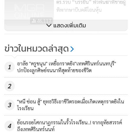
นอกจากนี้ จากการตรวจสอบยังพบว่าเบอร์โทรศัพท์ที่ใช้ในการ
ตร.รวบ “บรรยิน” พัวพันฆ่าพี่ชายผู้
ทำธุรกรรมโอนหุ้นนั้นไม่ใช่เบอร์ของนายชูวงษ์ แต่เป็นเบอร์ที่จด
พิพากษาบีบคดีโอนหุ้น
ในนามบริษัทของคนใกล้ชิด พ.ต.ท.บรรยิน ต่อมาเจ้าหน้าที่ได้
46,117
แสดงเพิ่มเติม
รวบรวมพยานหลักฐานขออนุมัติหมายจับต่อศาลอาญากรุงเทพ
ศาลนัดชี้ชะตา “บรรยิน” ปลอม
ใต้ กระทั่งศาลได้ออกหมายจับ พ.ต.ท.บรรยิน ตั้งภากรณ์ อายุ 52
เอกสารโอนหุ้น 300ล้าน “เสี่ยชู
ปี ตามหมายจับศาลอาญากรุงเทพใต้ ที่ จ.560/2558 ลงวันที่ 24
ข่าวในหมวดล่าสุด
วงษ์” 20 มี.ค.ปีหน้า
สิงหาคม 2558 ข้อหาร่วมกันลักทรัพย์ และร่วมกันปลอมและใช้
2,434
เอกสารสิทธิปลอมโดยประการที่น่าจะก่อให้เกิดความเสียหายแก่
อาลัย "ครูขนุน" เหยื่อกราดยิง"เทพศิรินทร์นนทบุรี"
1
ผู้อื่นหรือประชาชน หรือรับของโจร ซึ่งคดีนี้ พ.ต.ท.บรรยิน ได้
ปกป้องลูกศิษย์จนนาทีสุดท้ายของชีวิต
เข้ามอบตัวกับพนักงานสอบสวนกองปราบปรามและปฏิเสธ
2
ตลอดข้อกล่าวหา
"หนี ซ่อน สู้" ยุทธวิธีเอาชีวิตรอดเมื่อเกิดเหตุกราดยิงใน
ต่อมาเมื่อเวลา 10.30 น. วันที่ 28 มิ.ย. 2559 พ.ต.อ.จิรภพ ภูริเดช
3
โรงเรียน
ผกก.1 บก.ป.(ยศตำแหน่งขณะนั้น) นำกำลังตำรวจกองปราบ
ปราม พร้อมหมายจับศาลจังหวัดพระโขนง จ 401/2559 ลงวันที่
ย้อนรอยโศกนาฏกรรมในรั้วโรงเรียน..! จากอุทัยสวรรค์
4
27 มิ.ย. จับกุม พ.ต.ท.บรรยิน ตั้งภากรณ์ ในข้อหาร่วมกันฆ่าผู้อื่น
ถึงเทพศิรินทร์นนท์