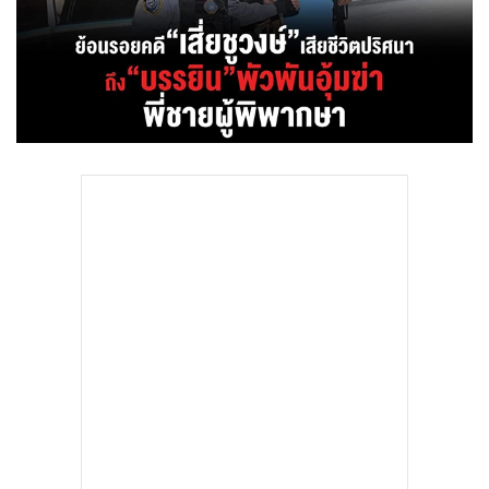
•
Good health & Well-being
•
Green Innovation & SD
•
Management & HR
•
MGR Live
•
Infographic
•
การเมือง
•
ท่องเที่ยว
•
กีฬา
•
ต่างประเทศ
•
Special Scoop
•
เศรษฐกิจ-ธุรกิจ
•
จีน
•
ชุมชน-คุณภาพชีวิต
•
อาชญากรรม
•
Motoring