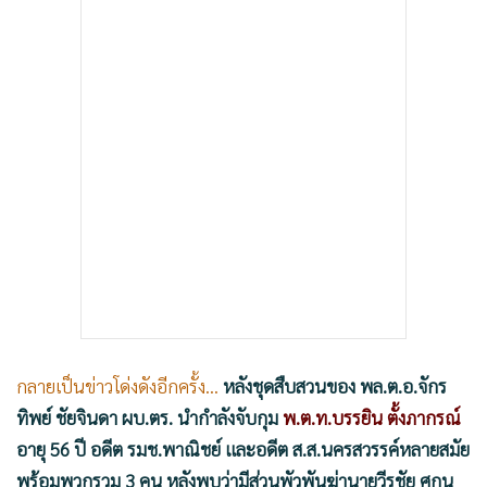
•
เกม
•
วิทยาศาสตร์
•
SMEs
•
หุ้น
•
อินโดจีน
•
กองทุนรวม
•
Celeb Online
•
Factcheck
•
ญี่ปุ่น
•
News1
•
Gotomanager
กลายเป็นข่าวโด่งดังอีกครั้ง...
หลังชุดสืบสวนของ พล.ต.อ.จักร
ทิพย์ ชัยจินดา ผบ.ตร. นำกำลังจับกุม
พ.ต.ท.บรรยิน ตั้งภากรณ์
อายุ 56 ปี อดีต รมช.พาณิชย์ และอดีต ส.ส.นครสวรรค์หลายสมัย
พร้อมพวกรวม 3 คน หลังพบว่ามีส่วนพัวพันฆ่านายวีรชัย ศกุน