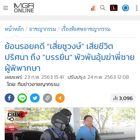
•
หน้าหลัก
หน้าหลัก
อาชญากรรม
เรื่องพิเศษอาชญากรรม
•
ทันเหตุการณ์
•
ย้อนรอยคดี “เสี่ยชูวงษ์” เสียชีวิต
ภาคใต้
•
ภูมิภาค
ปริศนา ถึง “บรรยิน” พัวพันอุ้มฆ่าพี่ชาย
•
Online Section
ผู้พิพากษา
•
บันเทิง
เผยแพร่:
23 ก.พ. 2563 15:41
ปรับปรุง:
24 ก.พ. 2563 12:08
•
ผู้จัดการรายวัน
โดย: ทีมข่าวอาชญากรรม
•
คอลัมนิสต์
3,096
•
ละคร
•
CbizReview
•
Cyber BIZ
•
ผู้จัดกวน