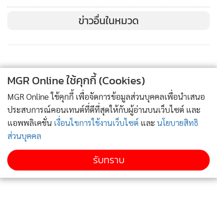
โดยเจตนา และไตร่ตรองไว้ก่อน เพื่อจะเอาหรือเอาไว้ซึ่งผล
ข่าวอื่นในหมวด
ประโยชน์ อันเกิดแต่การที่ตนได้กระทำความผิดอื่นเพื่อปกปิด
ความผิดอื่นของตน หรือเพื่อหลีกเลี่ยงให้พ้นอาญาความผิดอื่นที่
ตนได้กระทำไว้ โดยจับกุมได้ที่ทาวน์สแควร์ สวีท รีสอร์ต เขาใหญ่
อ.ปากช่อง จ.นครราชสีมา หลังหลักฐานระบุว่ามีส่วนพัวพันฆ่า
MGR Online ใช้คุกกี้ (Cookies)
อำพรางนายชูวงษ์ แซ่ตั๊ง ซึ่งจากแนวทางการสืบสวนเชื่อว่ามีการ
ใช้ของแข็งทุบตีนายชูวงษ์จนถึงแก่ความตายก่อนจะมาจัดฉากให้
MGR Online ใช้คุกกี้ เพื่อจัดการข้อมูลส่วนบุคคลเพื่อนำเสนอ
เป็นอุบัติเหตุ อีกทั้งยังได้มีการเตรียมการไว้ก่อน โดยมีการนัด
ประสบการณ์คอนเทนต์ที่ดีที่สุดให้กับผู้อ่านบนเว็บไซต์ และ
หมายนายพาชูวงษ์ไปเล่นกอล์ฟในตอนมืดค่ำ กระทั่งเกิดเหตุดัง
แอพพลิเคชั่น
เงื่อนไขการใช้งานเว็บไซต์
และ
นโยบายสิทธิ
กล่าวขึ้น
ส่วนบุคคล
รับทราบ
นอกจากนี้ ทางกองปราบปรามได้รื้อคดีครั้ง พ.ต.ท.บรรยิน ดำรง
ตำแหน่งยศ ร.ต.ท.ที่ จ.นครสวรรค์ แล้วเกิดอุบัติเหตุรถชนจน
ทำให้ น.ส.รสรินทร์ ศรีนุกูล ภรรยาเสียชีวิต เนื่องจากรถสิบล้อ
สวนทางมา และหักหลบจนชนต้นไม้