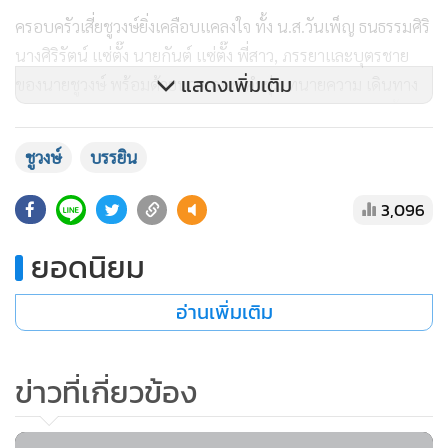
ครอบครัวเสี่ยชูวงษ์ยิ่งเคลือบแคลงใจ ทั้ง น.ส.วันเพ็ญ ธนธรรมศิริ
นางศิริรัตน์ แซ่ตั๊ง นายกันต์ แซ่ตั๊ง พี่สาว, ภรรยาและบุตรชาย
แสดงเพิ่มเติม
ของนายชูวงษ์ พร้อมด้วยนายเอนก คำชุ่ม ทนายความ เดินทาง
เข้าร้องเรียนต่อ พล.ต.อ.สมยศ พุ่มพันธุ์ม่วง ผบ.ตร. (ขณะนั้น)
โดยตั้งประเด็นสงสัยว่า 1. รถออกมาจากสนามกอล์ฟเวลา
ชูวงษ์
บรรยิน
ประมาณ 19.00 น. ซึ่งเมื่อคำนวณระยะทางจากสนามกอล์ฟถึงที่
เกิดเหตุประมาณ 30 กิโลเมตร รถยนต์คันเกิดเหตุน่าจะใช้เวลา
3,096
ไม่เกิน 1 ชั่วโมง แต่ปรากฏว่าภรรยาของ พ.ต.ท.บรรยินโทรศัพท์
ยอดนิยม
แจ้งให้ครอบครัวของผู้ตายทราบเมื่อเวลาประมาณ 22.00 น.
อ่านเพิ่มเติม
2. รถขับมาด้วยความเร็ว 60 กิโลเมตรต่อชั่วโมง ไม่เชื่อว่าจะทำให้
เสียชีวิตได้ง่ายดายเช่นนี้ 3. ต้นไม้ที่ชนก็ไม่ได้ใหญ่โตมากนัก 4.
รถยนต์บุบสลายไม่มาก กระจกไม่แตก ส่วนจุดชนก็เอียงมาข้าง
ข่าวที่เกี่ยวข้อง
คนขับ มิใช่ส่วนที่ตรงกับที่นั่งโดยสารที่นายชูวงษ์ ผู้ตายนั่ง 5. ใน
ที่เกิดเหตุก็ไม่พบร่องรอยห้ามล้อของรถยนต์คันเกิดเหตุอีกด้วย