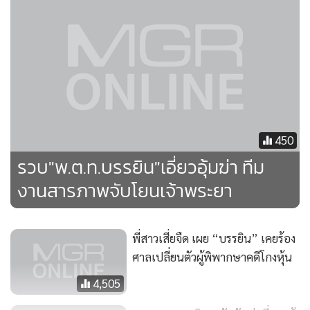
คือคนขับไม่ได้เบรกรถก่อนชนต้นไม้เลย และ 6. เรื่องบาดแผล
ต้องให้แพทย์ชันสูตรว่าเสียชีวิตก่อนเกิดอุบัติเหตุหรือไม่
ต่อมาเรื่องได้ถูกส่งมาให้ตำรวจกองปราบปรามเข้าไปคลี่คลายคดี
โดย พล.ต.ต.อัคราเดช พิมลศรี ผบก.ป.(ตำแหน่งขณะนั้น) ได้ตั้ง
ทีมสืบสวนสอบสวนขึ้นมาชุดหนึ่ง โดยขั้นแรกให้ดำเนินการใน
กรณีโอนหุ้นของนายชูวงษ์กว่า 300 ล้านบาทก่อนว่าใครมีส่วน
450
เกี่ยวข้องบ้าง
รวบ"พ.ต.ท.บรรยิน"เอี่ยวอุ้มฆ่า ทีม
งานสารภาพจับโยนเจ้าพระยา
...กระทั่งปริศนาที่ดำมืดก็ค่อยๆ คลายออกมาทีละนิดๆ จนพบว่า
เรื่องนี้มี พ.ต.ท.บรรยิน ผู้ต้องสงสัยของครอบครัวตั้งแต่แรกก็เผย
โฉมหน้าออกมา เมื่อตำรวจพบว่าเขาได้ใช้ปากการุ่นพิเศษที่ผลิต
พี่สาวเสี่ยจืด เผย “บรรยิน” เคยร้อง
ในประเทศญี่ปุ่น สามารถเขียนและลบได้ ปลอมลายเซ็นของนาย
ศาลเปลี่ยนตัวผู้พิพากษาคดีโกงหุ้น
ชูวงษ์ โอนหุ้นจำนวนดังกล่าวไปให้ น.ส.กัญฐณา และ น.ส.อุรชา
4,505