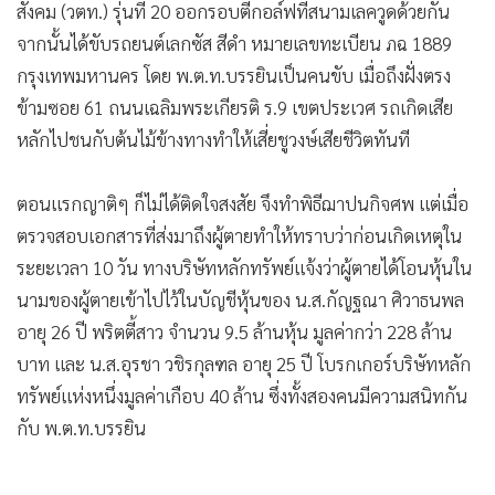
สังคม (วตท.) รุ่นที่ 20 ออกรอบตีกอล์ฟที่สนามเลควูดด้วยกัน
จากนั้นได้ขับรถยนต์เลกซัส สีดำ หมายเลขทะเบียน ภฉ 1889
กรุงเทพมหานคร โดย พ.ต.ท.บรรยินเป็นคนขับ เมื่อถึงฝั่งตรง
ข้ามซอย 61 ถนนเฉลิมพระเกียรติ ร.9 เขตประเวศ รถเกิดเสีย
หลักไปชนกับต้นไม้ข้างทางทำให้เสี่ยชูวงษ์เสียชีวิตทันที
ตอนแรกญาติๆ ก็ไม่ได้ติดใจสงสัย จึงทำพิธีฌาปนกิจศพ แต่เมื่อ
ตรวจสอบเอกสารที่ส่งมาถึงผู้ตายทำให้ทราบว่าก่อนเกิดเหตุใน
ระยะเวลา 10 วัน ทางบริษัทหลักทรัพย์แจ้งว่าผู้ตายได้โอนหุ้นใน
นามของผู้ตายเข้าไปไว้ในบัญชีหุ้นของ น.ส.กัญฐณา ศิวาธนพล
อายุ 26 ปี พริตตี้สาว จำนวน 9.5 ล้านหุ้น มูลค่ากว่า 228 ล้าน
บาท และ น.ส.อุรชา วชิรกุลฑล อายุ 25 ปี โบรกเกอร์บริษัทหลัก
ทรัพย์แห่งหนึ่งมูลค่าเกือบ 40 ล้าน ซึ่งทั้งสองคนมีความสนิทกัน
กับ พ.ต.ท.บรรยิน