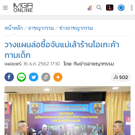
•
หน้าหลัก
หน้าหลัก
อาชญากรรม
ข่าวอาชญากรรม
•
ทันเหตุการณ์
•
วางแผนล่อซื้อจับแม่เล้าร้านโอเกะค้า
ภาคใต้
•
ภูมิภาค
กามเด็ก
•
Online Section
เผยแพร่:
16 ธ.ค. 2562 17:10
โดย: ทีมข่าวอาชญากรรม
•
บันเทิง
502
•
ผู้จัดการรายวัน
•
คอลัมนิสต์
•
ละคร
•
CbizReview
•
Cyber BIZ
•
ผู้จัดกวน