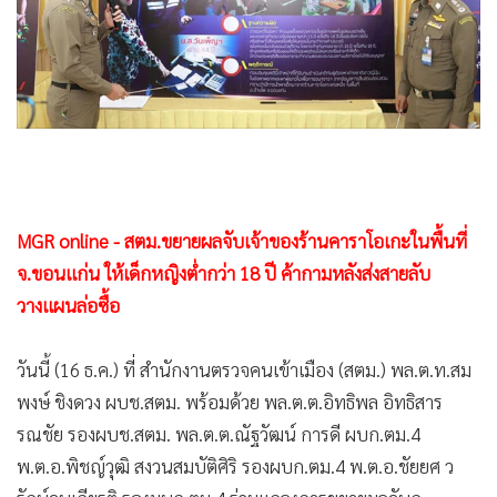
•
Good health & Well-being
•
Green Innovation & SD
•
Management & HR
•
MGR Live
•
Infographic
•
การเมือง
•
ท่องเที่ยว
MGR online - สตม.ขยายผลจับเจ้าของร้านคาราโอเกะในพื้นที่
•
กีฬา
จ.ขอนแก่น ให้เด็กหญิงต่ำกว่า 18 ปี ค้ากามหลังส่งสายลับ
•
ต่างประเทศ
วางแผนล่อซื้อ
•
Special Scoop
•
เศรษฐกิจ-ธุรกิจ
วันนี้ (16 ธ.ค.) ที่ สำนักงานตรวจคนเข้าเมือง (สตม.) พล.ต.ท.สม
•
จีน
พงษ์ ชิงดวง ผบช.สตม. พร้อมด้วย พล.ต.ต.อิทธิพล อิทธิสาร
•
ชุมชน-คุณภาพชีวิต
รณชัย รองผบช.สตม. พล.ต.ต.ณัฐวัฒน์ การดี ผบก.ตม.4
•
อาชญากรรม
พ.ต.อ.พิชญ์วุฒิ สงวนสมบัติศิริ รองผบก.ตม.4 พ.ต.อ.ชัยยศ ว
•
Motoring