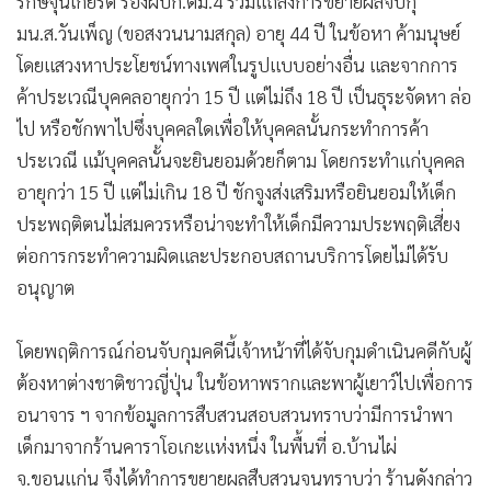
รักษ์จุนเกียรติ รองผบก.ตม.4 ร่วมแถลงการขยายผลจับกุ
•
เกม
มน.ส.วันเพ็ญ (ขอสงวนนามสกุล) อายุ 44 ปี ในข้อหา ค้ามนุษย์
•
วิทยาศาสตร์
โดยแสวงหาประโยชน์ทางเพศในรูปแบบอย่างอื่น และจากการ
•
SMEs
ค้าประเวณีบุคคลอายุกว่า 15 ปี แต่ไม่ถึง 18 ปี เป็นธุระจัดหา ล่อ
•
หุ้น
ไป หรือชักพาไปซึ่งบุคคลใดเพื่อให้บุคคลนั้นกระทำการค้า
•
อินโดจีน
ประเวณี แม้บุคคลนั้นจะยินยอมด้วยก็ตาม โดยกระทำแก่บุคคล
•
กองทุนรวม
อายุกว่า 15 ปี แต่ไม่เกิน 18 ปี ชักจูงส่งเสริมหรือยินยอมให้เด็ก
•
Celeb Online
ประพฤติตนไม่สมควรหรือน่าจะทำให้เด็กมีความประพฤติเสี่ยง
ต่อการกระทำความผิดและประกอบสถานบริการโดยไม่ได้รับ
•
Factcheck
อนุญาต
•
ญี่ปุ่น
•
News1
โดยพฤติการณ์ก่อนจับกุมคดีนี้เจ้าหน้าที่ได้จับกุมดำเนินคดีกับผู้
•
Gotomanager
ต้องหาต่างชาติชาวญี่ปุ่น ในข้อหาพรากและพาผู้เยาว์ไปเพื่อการ
อนาจาร ฯ จากข้อมูลการสืบสวนสอบสวนทราบว่ามีการนำพา
เด็กมาจากร้านคาราโอเกะแห่งหนึ่ง ในพื้นที่ อ.บ้านไผ่
จ.ขอนแก่น จึงได้ทำการขยายผลสืบสวนจนทราบว่า ร้านดังกล่าว