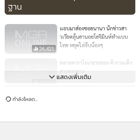
ฐาน
แอบมาส่องซอยนานา นักข่าวสา
วเวียดลุ้นฮานอยโฮจิมินห์ทำแบบ
ไทย หยุดไล่จับน้องๆ
26,421
ทลายคาราโอเกะระยอง ค้ากามเด็ก
สาวชาวลาว
แสดงเพิ่มเติม
10,517
ตม.จับร้านสปาค้ากามเด็กสาว ย่าน
กำลังโหลด...
ราชพฤกษ์
1,793