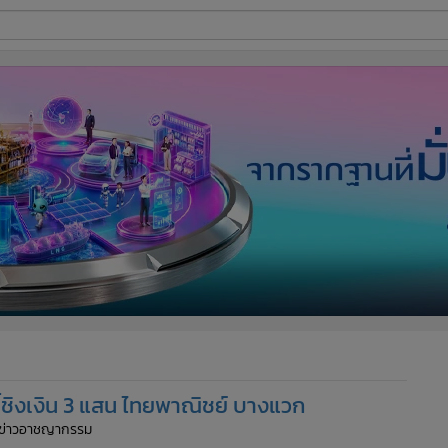
ี่ใช้
ine
้นสูง
้ชิงเงิน 3 แสน ไทยพาณิชย์ บางแวก
ีมข่าวอาชญากรรม