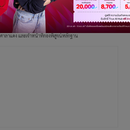
ิมพ์ชัย สวป.สน.ศาลาแดง กำลังปฏิบัติหน้าที่ได้รับแจ้งเหตุชิงทรัพย์
ขที่ 24/3 หมู่ที่ 9 แขวงทวีวัฒนา เขตทวีวัฒนา
คับบัญชาทราบพร้อมด้วย พ.ต.อ.ธีรชัย ชำนาญหมอ รอง
ต.อ.ชุมพล ชาญชนะโยธิน รองผบก.น.7 พ.ต.อ.อัฏธพร วงศ์ศิริ
ศาลาแดง และเจ้าหน้าที่กองพิสูจน์หลักฐาน