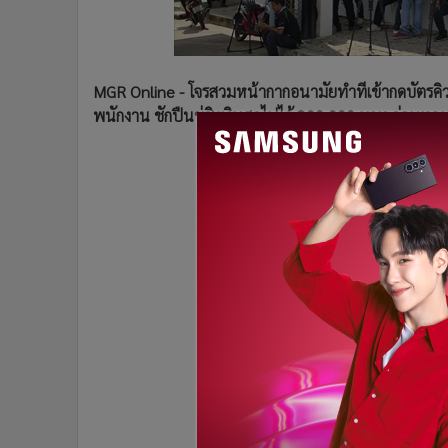
•
อินโดจีน
•
กองทุนรวม
•
Celeb Online
MGR Online - โจรสวมหน้ากากอนามัยทำทีเข้ากดบัตรคิว
•
Factcheck
พนักงาน ชักปืนขู่ชิงเงินสดไปได้ 300,000 บาท ก่อนหล
•
ญี่ปุ่น
•
News1
•
Gotomanager