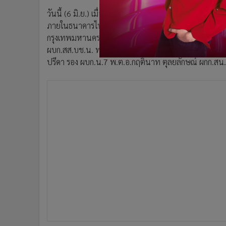
วันนี้ (6 มิ.ย.) เมื่อเวลา 11.45 น. ขณะที่ พ.ต.ต ธนกร พ
ภายในธนาคารไทยพาณิชย์ สาขากาญจนาภิเษก (บางแวก) เล
กรุงเทพมหานคร จึงรุดไปตรวจสอบก่อนรายงานให้ผู้บัง
ผบก.สส.บช.น. พ.ต.อ.พิรัตน์ นาสมวาส รอง ผบก.น.7 พ.
ปรีดา รอง ผบก.น.7 พ.ต.อ.กฤตินาท ตุลยลักษณ์ ผกก.สน.