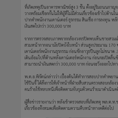
ที่เกิดเหตุเป็นอาคารพาณิชย์สูง 3 ชั้น ตั้งอยู่ริมถนนกา
วางพร้อมเชือกกั้นไม่ให้ผู้ที่ไม่มีส่วนเกี่ยวข้องเข้าไปด้
ปากคำพนักงานเคาน์เตอร์ ธุรกรรม สินเชื่อ การลงทุน หลัก
เงินสดไปกว่า 300,000 บาท
จากการตรวจสอบภาพจากกล้องวงจรปิดพบเห็นชายสวมเสื้อ
สวมหน้ากากอนามัยปิดบังใบหน้า ส่วนสูงประมาณ 170 ซม.
เคาน์เตอร์พนักงานธุรกรรม ก่อนชักอาวุธปืนลูกโม่ขนาด .3
เดินอ้อมไปที่ด้านหลังเคาน์เตอร์พนักงาน ก่อนจะเปิดลิ้นชักห
สามารถนำเงินสดกว่า 300,000 บาท ก่อนจะวิ่งออกไป
พ.ต.อ.พิรัตน์กล่าวว่า เบื้องต้นได้ทำการสอบปากคำพยาน
ใช้ปืนจี้ ได้สั่งการให้เจ้าหน้าที่ฝ่ายสืบสวนตรวจสอบกล้องว
คนร้ายใช้หลบหนีเพื่อติดตามจับกุมตัวคนร้ายมาดำเนินคด
ผู้สื่อข่าวรายงานว่า หลังเข้าตรวจสอบที่เกิดเหตุ พล.ต.
เกี่ยวข้องทั้งหมดเพื่อติดตามความคืบหน้าทางคดีต่อไป