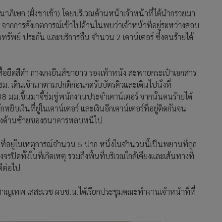
ญจนาภิเษก (ฝั่งขาเข้า) โดยบริเวณด้านหน้าเจ้าหน้าที่ได้นำกรวยมา
านใน จากการสังเกตการณ์เข้าไปด้านในพบว่าเจ้าหน้าที่อยู่ระหว่างสอบ
ทรัพย์ ประกัน และบริการอื่น จำนวน 2 เคาน์เตอร์ ซึ่งคนร้ายได้
ยืดสีดำ กางเกงยีนส์ขายาว รองเท้าหนัง สะพายกระเป๋าเอกสาร
 เดินเข้ามาตามปกติก่อนกดรับบัตรคิวและเดินไปนั่งที่
8 มม.ขึ้นมาจี้ข่มขู่พนักงานประจำเคาน์เตอร์ จากนั้นคนร้ายได้
ยิบเงินที่ยู่ในเคาน์เตอร์ และเงินอีกเคาน์เตอร์ที่อยู่ติดกันจน
ทางด้านซ้ายของธนาคารหลบหนีไป
ที่อยู่ในเหตุการณ์จำนวน 5 ปาก หนึ่งในจำนวนนี้เป็นพยานที่ถูก
งจรปิดทั้งในที่เกิดเหตุ รวมถึงพื้นที่บริเวณใกล้เคียงและเส้นทางที่
ีต่อไป
ท.ชาญเทพ เสสะเวช ผบช.น.ได้เรียกประชุมคณะทำงานเจ้าหน้าที่ที่