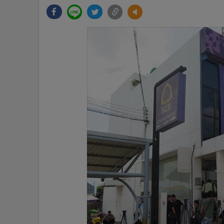
•
Management & HR
•
MGR Live
•
Infographic
•
การเมือง
•
ท่องเที่ยว
•
กีฬา
•
ต่างประเทศ
•
Special Scoop
•
เศรษฐกิจ-ธุรกิจ
•
จีน
•
ชุมชน-คุณภาพชีวิต
•
อาชญากรรม
•
Motoring
•
เกม
•
วิทยาศาสตร์
•
SMEs
•
หุ้น