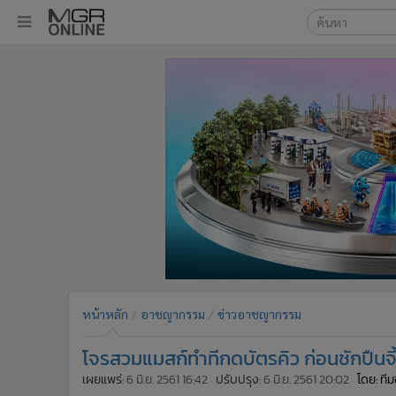
เลือกเครื่องมือท
•
หน้าหลัก
ค้นหา
•
ทันเหตุการณ์
Google
•
ภาคใต้
•
ภูมิภาค
MGR Onl
•
Online Section
ค้นหาขั
•
บันเทิง
•
ผู้จัดการรายวัน
•
คอลัมนิสต์
•
ละคร
•
CbizReview
•
Cyber BIZ
หน้าหลัก
อาชญากรรม
ข่าวอาชญากรรม
•
ผู้จัดกวน
โจรสวมแมสก์ทำทีกดบัตรคิว ก่อนชักปืนจี
•
Good health & Well-being
•
Green Innovation & SD
เผยแพร่:
6 มิ.ย. 2561 16:42
ปรับปรุง:
6 มิ.ย. 2561 20:02
โดย: ท