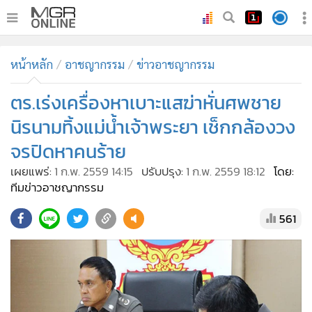
•
หน้าหลัก
หน้าหลัก
อาชญากรรม
ข่าวอาชญากรรม
•
ทันเหตุการณ์
•
ตร.เร่งเครื่องหาเบาะแสฆ่าหั่นศพชาย
ภาคใต้
•
ภูมิภาค
นิรนามทิ้งแม่น้ำเจ้าพระยา เช็กกล้องวง
•
Online Section
จรปิดหาคนร้าย
•
บันเทิง
เผยแพร่:
1 ก.พ. 2559 14:15
ปรับปรุง:
1 ก.พ. 2559 18:12
โดย:
•
ผู้จัดการรายวัน
ทีมข่าวอาชญากรรม
•
คอลัมนิสต์
561
•
ละคร
•
CbizReview
•
Cyber BIZ
•
ผู้จัดกวน