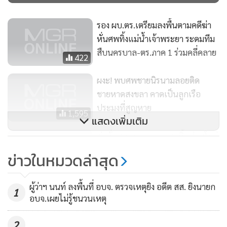
รอง ผบ.ตร.เตรียมลงพื้นตามคดีฆ่า
หั่นศพทิ้งแม่น้ำเจ้าพระยา ระดมทีม
สืบนครบาล-ตร.ภาค 1 ร่วมคลี่คลาย
422
ผงะ! พบศพชายนิรนามลอยติด
ชายหาดสงขลา คาดเป็นลูกเรือ
ประมงที่สูญหาย
1,595
แสดงเพิ่มเติม
ฆ่าหั่นศพ พบถูกทรมาน ชิ้นส่วนโผล่
ติดท่าน้ำวัดเมืองนนท์
ข่าวในหมวดล่าสุด
413
ผู้ว่าฯ นนท์ ลงพื้นที่ อบจ. ตรวจเหตุยิง อดีต สส. ยิงนายก
1
อบจ.เผยไม่รู้ชนวนเหตุ
2