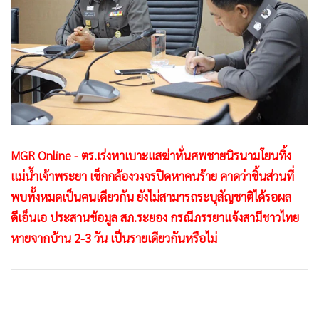
•
Good health & Well-being
•
Green Innovation & SD
•
Management & HR
•
MGR Live
•
Infographic
•
การเมือง
•
ท่องเที่ยว
•
กีฬา
MGR Online - ตร.เร่งหาเบาะแสฆ่าหั่นศพชายนิรนามโยนทิ้ง
แม่น้ำเจ้าพระยา เช็กกล้องวงจรปิดหาคนร้าย คาดว่าชิ้นส่วนที่
•
ต่างประเทศ
พบทั้งหมดเป็นคนเดียวกัน ยังไม่สามารถระบุสัญชาติได้รอผล
•
Special Scoop
ดีเอ็นเอ ประสานข้อมูล สภ.ระยอง กรณีภรรยาแจ้งสามีชาวไทย
•
เศรษฐกิจ-ธุรกิจ
หายจากบ้าน 2-3 วัน เป็นรายเดียวกันหรือไม่
•
จีน
•
ชุมชน-คุณภาพชีวิต
•
อาชญากรรม
•
Motoring