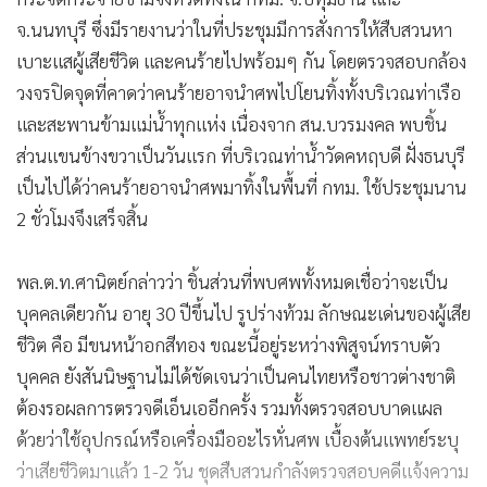
จ.นนทบุรี ซึ่งมีรายงานว่าในที่ประชุมมีการสั่งการให้สืบสวนหา
เบาะแสผู้เสียชีวิต และคนร้ายไปพร้อมๆ กัน โดยตรวจสอบกล้อง
วงจรปิดจุดที่คาดว่าคนร้ายอาจนำศพไปโยนทิ้งทั้งบริเวณท่าเรือ
และสะพานข้ามแม่น้ำทุกแห่ง เนื่องจาก สน.บวรมงคล พบชิ้น
ส่วนแขนข้างขวาเป็นวันแรก ที่บริเวณท่าน้ำวัดคหฤบดี ฝั่งธนบุรี
เป็นไปได้ว่าคนร้ายอาจนำศพมาทิ้งในพื้นที่ กทม. ใช้ประชุมนาน
2 ชั่วโมงจึงเสร็จสิ้น
พล.ต.ท.ศานิตย์กล่าวว่า ชิ้นส่วนที่พบศพทั้งหมดเชื่อว่าจะเป็น
บุคคลเดียวกัน อายุ 30 ปีขึ้นไป รูปร่างท้วม ลักษณะเด่นของผู้เสีย
ชีวิต คือ มีขนหน้าอกสีทอง ขณะนี้อยู่ระหว่างพิสูจน์ทราบตัว
บุคคล ยังสันนิษฐานไม่ได้ชัดเจนว่าเป็นคนไทยหรือชาวต่างชาติ
ต้องรอผลการตรวจดีเอ็นเออีกครั้ง รวมทั้งตรวจสอบบาดแผล
ด้วยว่าใช้อุปกรณ์หรือเครื่องมืออะไรหั่นศพ เบื้องต้นแพทย์ระบุ
ว่าเสียชีวิตมาแล้ว 1-2 วัน ชุดสืบสวนกำลังตรวจสอบคดีแจ้งความ