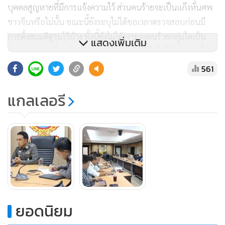
บุคคลสูญหายที่มีการแจ้งความไว้ ส่วนคนร้ายจะเป็นแก๊งหั่นศพ
ชาวจีนหรือไม่นั้น ขณะนี้ยังระบุไม่ได้ขอเวลาตรวจสอบก่อนมี
การตั้งสมมติฐานไว้บ้าง ทั้งนี้ยังไม่ได้เจาะจงคนร้ายกลุ่มใดเป็น
แสดงเพิ่มเติม
พิเศษ ส่วนจุดที่คนร้ายนำศพมาทิ้งแม่น้ำก็เป็นไปได้ 2 ทาง ทั้งใน
พื้นที่ กทม.และต่างจังหวัด ตนสั่งการให้ชุดสืบสวนติดตามตัว
561
คนร้ายมาดำเนินคดีให้ได้โดยเร็ว ให้ชุดสืบสวนทุก บก.เร่งติดตาม
หาเบาะแสผู้เสียชีวิต และรวบรวมพยานหลักฐานที่เกี่ยวข้องกับ
แกลเลอรี
คดี
มีรายงานว่า ล่าสุดชุดสืบสวน บช.น.กำลังประสานข้อมูลกับเจ้า
หน้าที่ตำรวจ สภ.เมืองระยอง เพื่อตรวจสอบข้อมูลกรณีมีหญิง
รายหนึ่งแจ้งความว่าสามีคนไทยถูกคนร้ายลักพาตัวแล้วหายตัว
ไปเหตุเกิด 2-3 วันที่ผ่านมา และสงสัยว่าศพที่พบอาจจะเป็นสามี
เพื่อตรวจสอบว่าเป็นรายเดียวกันหรือไม่
ยอดนิยม