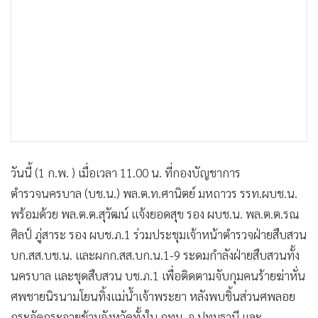
วันนี้ (1 ก.พ. ) เมื่อเวลา 11.00 น. ที่กองบัญชาการ
ตำรวจนครบาล (บช.น.) พล.ต.ท.ศานิตย์ มหถาวร รรท.ผบช.น.
พร้อมด้วย พล.ต.ต.สุวัฒน์ แจ้งยอดสุข รอง ผบช.น. พล.ต.ต.รณ
ศิลป์ ภู่สาระ รอง ผบช.ภ.1 ร่วมประชุมเจ้าหน้าตำรวจฝ่ายสืบสวน
บก.สส.บช.น. และผกก.สส.บก.น.1-9 ระดมกำลังฝ่ายสืบสวนทั้ง
นครบาล และชุดสืบสวน บช.ภ.1 เพื่อติดตามจับกุมคนร้ายฆ่าหั่น
ศพชายนิรนามโยนทิ้งแม่น้ำเจ้าพระยา หลังพบชิ้นส่วนศพลอย
กระจัดกระจายข้ามจังหวัดทั้งใน กทม. จ.ปทุมธานี และ