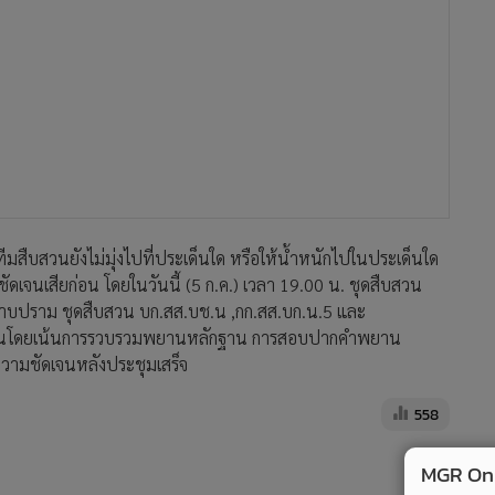
มสืบสวนยังไม่มุ่งไปที่ประเด็นใด หรือให้น้ำหนักไปในประเด็นใด
ัดเจนเสียก่อน โดยในวันนี้ (5 ก.ค.) เวลา 19.00 น. ชุดสืบสวน
าบปราม ชุดสืบสวน บก.สส.บช.น ,กก.สส.บก.น.5 และ
บสวนโดยเน้นการรวบรวมพยานหลักฐาน การสอบปากคำพยาน
มีความชัดเจนหลังประชุมเสร็จ
558
MGR Onli