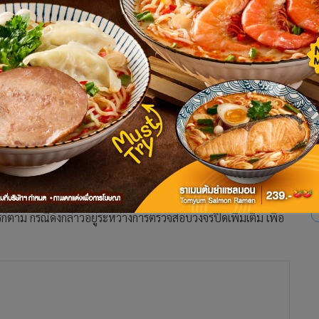
558
มยศ” เพิ่มเติม หลัง 2 มือปืนขี่ จยย. มาเปลี่ยนชุดหลัง
ตลอดทั้งวันที่ผ่านมาชุดคลี่คลายคดีทั้งในส่วนของกองบังคับการ
นที่ตรวจสอบกล้องวงจรปิดตามจุดต่างๆ ตามเส้นทางที่คนร้าย
เป็นจุดสุดท้าย โดยพบว่าคนร้ายสองคนได้ขี่รถจักรยานยนต์แบบผู้
นหลังของการกีฬาแห่งประเทศไทย (กกท.) ซอยรามคำแหง 24 ก่อน
ปืนเป็นคนซ้อนท้ายได้เปลี่ยนสวมเสื้อยืดคอกลมแขนสั้นมีตัวเลข 52
แก๊ปใบเดิมกับที่ก่อเหตุยิงนายสมยศ และสะพายกระเป๋าใบเดิมอยู่
งออกมาบริเวณถนนรามคำแหง ก่อนจะหายไปจากกล้อง ส่วนคนร้ายอีก
ก็ตาม กรณีดังกล่าวอยู่ระหว่างการตรวจสอบวงจรปิดเพิ่มเติม เพื่อ