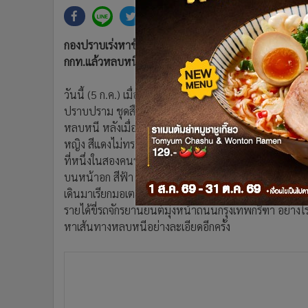
•
Management & HR
•
MGR Live
•
Infographic
กองปราบเร่งหาข้อมูลกล้องวงจรปิดจับภาพคนร้ายลอบยิง “ส
•
การเมือง
กกท.แล้วหลบหนีไป
•
ท่องเที่ยว
วันนี้ (5 ก.ค.) เมื่อเวลา 16.00 น. มีรายงานข่าวแจ้งว่า 
•
กีฬา
ปราบปราม ชุดสืบสวน บก.สส.บช.น. อยู่ระหว่างการลงพื้
•
ต่างประเทศ
หลบหนี หลังเมื่อวานนี้ทีมสืบสวนพบจุดที่คนร้ายหลบหนี
•
Special Scoop
หญิง สีแดงไม่ทราบยี่ห้อ และทะเบียนมาจอดบริเวณด้า
•
เศรษฐกิจ-ธุรกิจ
ที่หนึ่งในสองคนร้ายจะเปลี่ยนเสื้อผ้าใหม่ออกมา โดยมือ
•
จีน
บนหน้าอก สีฟ้า นุ่งกางเกงยีนส์ขายาว แต่ยังคงสวมหมวก
•
ชุมชน-คุณภาพชีวิต
เดินมาเรียกมอเตอร์ไซค์รับจ้างที่ขับผ่านขณะนั้น นั่
•
อาชญากรรม
รายได้ขี่รถจักรยานยนต์มุ่งหน้าถนนกรุงเทพกรีฑา อย่างไร
•
Motoring
หาเส้นทางหลบหนีอย่างละเอียดอีกครั้ง
•
เกม
•
วิทยาศาสตร์
•
SMEs
•
หุ้น