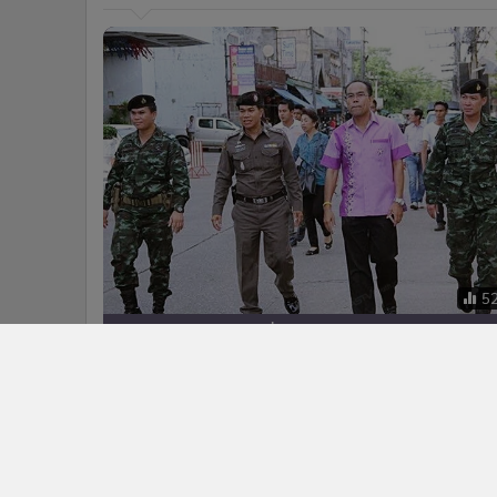
5
หน่วยงานความมั่นคงนราฯ ผนึกภาค
ประชาชนป้องเหตุร้ายเดือนรอมฎอน
ข่าวในหมวดล่าสุด