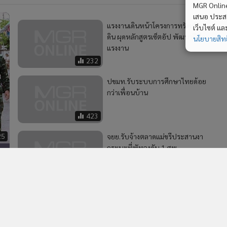
MGR Online 
เสนอ ประสบก
แรงงานเดินหน้าโครงการทรัพย์ใน
เว็บไซต์ แ
ดิน ผุดหลักสูตรเซ็ตอัป พัฒนาฝีมือ
นโยบายสิทธ
แรงงาน
232
ปขมท.รับระบบการศึกษาไทยด้อย
กว่าเพื่อนบ้าน
423
25
จยย.รับจ้างตลาดแม่ขรีประสานงา
กระบะที่พัทลุงดับ 1 ศพ
3,284