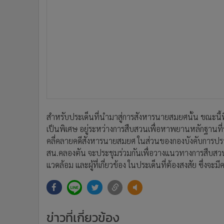
•
อินโดจีน
•
กองทุนรวม
•
Celeb Online
•
Factcheck
•
ญี่ปุ่น
•
News1
•
Gotomanager
สำหรับประเด็นที่นำมาสู่การสังหารนายสมยศนั้น ขณะนี้ที
เป็นพิเศษ อยู่ระหว่างการสืบสวนเพื่อหาพยานหลักฐานที่ช
คลี่คลายคดีสังหารนายสมยศ ในส่วนของกองบังคับการปร
สน.คลองตัน จะประชุมร่วมกันเพื่อวางแนวทางการสื
แวดล้อม และผู้ที่เกี่ยวข้อง ในประเด็นที่ต้องสงสัย ซึ่งจะ
ข่าวที่เกี่ยวข้อง