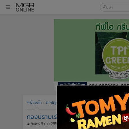
เลือกเครื่องมือท
•
หน้าหลัก
ค้นหา
•
ทันเหตุการณ์
Google
•
ภาคใต้
•
ภูมิภาค
MGR Onl
•
Online Section
ค้นหาขั
•
บันเทิง
•
ผู้จัดการรายวัน
•
คอลัมนิสต์
•
ละคร
•
CbizReview
•
Cyber BIZ
หน้าหลัก
อาชญากรรม
ข่าวอาชญากรรม
•
ผู้จัดกวน
กองปราบเร่งหาข้อมูลกล้องวงจรปิดล่าม
•
Good health & Well-being
•
Green Innovation & SD
เผยแพร่:
5 ก.ค. 2558 20:48
ปรับปรุง:
6 ก.ค. 2558 09:36
โดย: