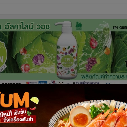
ี่ใช้
ine
้นสูง
ือสังหาร “สมยศ”
 ทีมข่าวอาชญากรรม