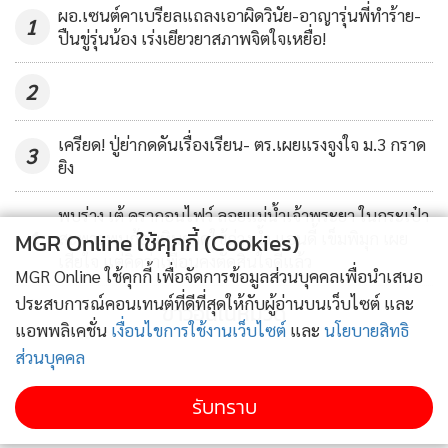
ผอ.เซนต์คาเบรียลแถลงเอาผิดวินัย-อาญารุ่นพี่ทำร้าย-
1
ได้มีปัญหาและไม่ได้เกี่ยวข้องอะไรกับกลุ่มผู้ตายเลย ขณะนี้กำลัง
ปืนขู่รุ่นน้อง เร่งเยียวยาสภาพจิตใจเหยื่อ!
ไล่หาหลักฐานจากกล้องวงจรปิดเพื่อติดตามตัวมาดำเนินการฐาน
ทำให้เสียทรัพย์และ พ.ร.บ.อาวุธปืน
2
เครียด! ปู่ย่ากดดันเรื่องเรียน- ตร.เผยแรงจูงใจ ม.3 กราด
3
ยิง
พบร่าง เต้ ดรากอนไฟว์ ลอยแม่น้ำเจ้าพระยา ในกระเป๋า
4
MGR Online ใช้คุกกี้ (Cookies)
สะพายพบก้อนหินคาดใช้ถ่วงน้ำ แอนดี้ เข็มพิมุก เผย
เสียใจ แต่คิดว่าเพื่อนคงตัดสินใจดีแล้ว
MGR Online ใช้คุกกี้ เพื่อจัดการข้อมูลส่วนบุคคลเพื่อนำเสนอ
ประสบการณ์คอนเทนต์ที่ดีที่สุดให้กับผู้อ่านบนเว็บไซต์ และ
ข่าวอื่นในหมวด
แอพพลิเคชั่น
เงื่อนไขการใช้งานเว็บไซต์
และ
นโยบายสิทธิ
ส่วนบุคคล
รับทราบ