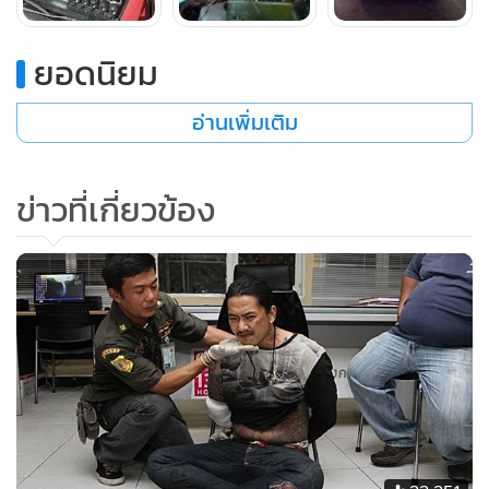
ยอดนิยม
อ่านเพิ่มเติม
ข่าวที่เกี่ยวข้อง
นายเกรียงศักดิ์ให้การต่อว่า จากนั้นคนร้ายก็เร่งเครื่องหลบหนีไป
ส่วน นายฐาปกรณ์ ผู้ตายนั้นไม่ได้ไปเที่ยวด้วยกัน แต่ถือเป็น
ผู้ใหญ่ในกลุ่ม เพิ่งขับจักรยานยนต์ออกจากบ้านพักมาถึงจุดเกิด
เหตุเพื่อจะมาสอบถามเหตุการณ์และเคลียร์เรื่องสามีภรรยาที่มี
ปัญหายืนทะเลาะกันก่อนหน้านี้ แต่ปรากฏว่านายฐาปกรณ์กลับ
มีปากเสียงกับนายมิกซ์ (ไม่ทราบชื่อและนามสกุล) เพื่อนอีก
คนจนเกิดเรื่องชกต่อยกันขึ้น โดยนายมิกซ์ ชักอาวุธปืนลูกโม่
ออกมายิงนายฐาปกรณ์เข้าที่ศีรษะด้านหลัง 1 นัด ก่อนจะหลบ