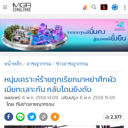
•
หน้าหลัก
•
ทันเหตุการณ์
•
ภาคใต้
•
ภูมิภาค
•
Online Section
หน้าหลัก
อาชญากรรม
ข่าวอาชญากรรม
•
บันเทิง
•
ผู้จัดการรายวัน
หนุ่มเคราะห๋ร้ายถูกเรียกมาหย่าศึกผัว
•
คอลัมนิสต์
เมียทะเลาะกัน กลับโดนยิงดับ
•
ละคร
เผยแพร่:
6 พ.ค. 2558 14:09
ปรับปรุง:
6 พ.ค. 2558 15:05
•
CbizReview
โดย: ทีมข่าวอาชญากรรม
•
Cyber BIZ
2,377
•
ผู้จัดกวน