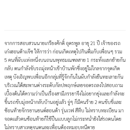
จากการสอบสวนนายเกรียงศักดิ์ อุดรพูล อายุ 21 ปี เจ้าของรถ
เก๋งฮอนด้าแจ๊ซ ให้การว่า ก่อนเกิดเหตุไปกินดื่มกับเพื่อนๆ รวม
5 คนที่ผับแห่งหนึ่งบนถนนพุทธมณฑลสาย 1 กระทั่งแยกย้ายกัน
กลับ ตนกำลังขับรถมุ่งหน้าเข้าบ้านพักซึ่งอยู่ไม่ไกลจากจุดเกิด
เหตุ บังเอิญพบเพื่อนอีกกลุ่มที่รู้จักกันในผับกำลังยืนทะเลาะกัน
บริเวณใต้สะพานต่างระดับกัลปพฤกษ์เลยจอดรถลงไปสอบถาม
เบื้องต้นได้ความว่าเป็นเรื่องสามีภรรยาจึงไม่อยากยุ่งและกำลังจะ
ขึ้นรถขับมุ่งหน้ากลับบ้านอยู่แล้ว จู่ๆ ก็มีคนร้าย 2 คนขับขี่และ
ซ้อนท้ายจักรยานยนต์ฮอนด้า รุ่นเวฟ สีทึบ ไม่ทราบทะเบียน มา
จอดแล้วคนซ้อนท้ายก็ใช้ปืนแบบลูกโม่กระหน่ำยิงใส่รถตนโดย
ไม่ทราบสาเหตุจนตนละเพื่อนต้องหมอบหนีตาย