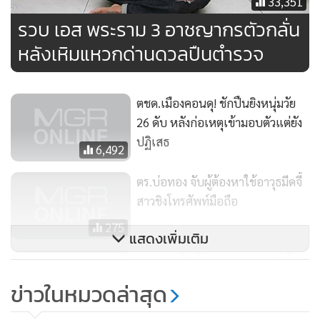
33,351
หนีไป
รวบ เอส พระราม 3 อาชญากรตัวกลั่น
หลังเหิมแหวกด่านดวลปืนตำรวจ
ด้าน พ.ต.อ.มานพกล่าวว่า จากการสอบสวนเบื้องต้นทราบว่า
ก่อนหน้านี้มีคู่รักในกลุ่มทะเลาะเบาะแว้งกันหลังกลับจากเที่ยว
ผับ ฝ่ายหญิงตัดสินใจขึ้นรถแท็กซี่หลบหนีฝ่ายชาย ส่วนฝ่ายชาย
ตชด.เมืองคอนดุ! ชักปืนยิงหนุ่มวัย
ก็ขับรถปิกอัพตามมาปาดหน้ารถแท็กซี่เรียกให้ฝ่ายหญิงลงจาก
26 ดับ หลังก่อเหตุเข้ามอบตัวแต่ยัง
รถ ระหว่างที่ทั้งคู่กำลังมีปากเสียงกันอยู่นั้นเพื่อนๆ ในกลุ่มที่ออก
ปฏิเสธ
6,492
มาจากผับด้วยกันก็จอดรถแวะห้ามปราม กระทั่งมีผู้โทรศัพท์
เรียกนายฐาปกรณ์ออกจากบ้านพักมาเคลียร์ปัญหา แต่กลับมี
ตร.บ่อทอง จับผู้ต้องหาใช้อาวุธมีดจี้
การพูดจาไม่เข้าหูทำให้นายฐาปกรณ์มีเรื่องชกต่อยกับนายมิกซ์
สาวชิงโทรศัพท์มือถือ
เพื่อนในกลุ่มอีกต่อหนึ่งจนนายฐาปกรณ์โดนนายมิกซ์ยิงเสียชีวิต
275
แสดงเพิ่มเติม
ขณะนี้ทราบแล้วว่านายมิกซ์หลบหนีไปไหน กำลังประสานให้
ญาติพาเข้ามอบตัว ถ้าหากไม่มาก็จะออกหมายจับติดตามตัวมา
“ประยุทธ์” รับมอบบทเพลง “เจ้า
ดำเนินคดี ส่วนคนร้ายอีก 2 คนที่ใช้จักรยานยนต์ฮอนด้า รุ่นเวฟ
ฟ้าของคนเดินดิน” เฉลิมพระเกียรติ
ข่าวในหมวดล่าสุด
“สมเด็จพระเทพฯ”
เป็นยานพาหนะมากระหน่ำยิงใส่รถของนายเกรียงศักดิ์ยังไม่
2,542
ทราบว่าเป็นใครเพราะเพื่อนๆ ในกลุ่มก็ยังงงเนื่องจากคนร้ายก็ไม่