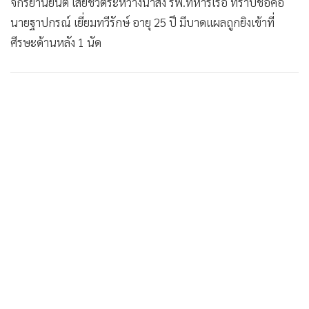
จักรยานยนต์ เสียชีวิตระหว่างนำส่ง รพ.ทหารเรือ ทราบชื่อคือ
นายฐาปกรณ์ เยี่ยมทวีรักษ์ อายุ 25 ปี มีบาดแผลถูกยิงเข้าที่
ศีรษะด้านหลัง 1 นัด