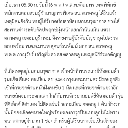
เมื่อเวลา 05.30 น. วันนี้ (6 พ.ค.) พ.ต.ท.พัฒนพร เทพพิทักษ์
•
เกม
พนักงานสอบสวนผู้ชำนาญการพิเศษ สน.ตลาดพลู ได้รับแจ้ง
•
วิทยาศาสตร์
เหตุมีคนยิงกัน พบผู้ได้รับาดเจ็บสาหัสบนถนนวุฒากาศ ช่วงใต้
•
SMEs
สะพานต่างระดับกัลปพฤกษ์มุ่งหน้าแยกกำนันแม้น แขวง
•
หุ้น
ตลาดพลู เขตธนบุรี กทม. จึงรายงานผู้บังคับบัญชารุดไปตรวจ
•
อินโดจีน
สอบพร้อม พ.ต.อ.มานพ สุคนธ์ธนพัฒน์ ผกก.สน.ตลาดพลู
•
กองทุนรวม
พ.ต.ต.ภาณุวัชร์ เจริญยิ่ง สว.สส.ตลาดพลู และมูลนิธิร่วมกตัญญู
•
Celeb Online
•
Factcheck
ที่เกิดเหตุอยู่บนถนนวุฒากาศ เจ้าหน้าที่พบรถเก๋งยี่ห้อฮอนด้า
•
ญี่ปุ่น
รุ่นแจ๊ซ สีแดง ทะเบียน ศช 9483 กรุงเทพมหานคร มีรอยถูกยิง
•
News1
เข้าที่กระจกด้านหน้าฝั่งคนขับ 1 นัด และที่กระจกด้านขวาอีก
•
Gotomanager
หลายนัดจนกระจกแตก ใกล้กันพบจักรยานยนต์ยี่ห้อ ฮอนด้า รุ่น
พีซีเอ็กซ์ สีดำแดง ไม่ติดแผ่นป้ายทะเบียน จอดอยู่ 1 คัน ข้างรถ
นั้นมีกองเลือดขนาดใหญ่พร้อมซองอาวุธปืนแบบลูกโม่ไม่ทราบ
ขนาดตกอยู่จำนวน 1 ซอง สำหรับผู้ได้รับบาดเจ็บเป็นเจ้าของ