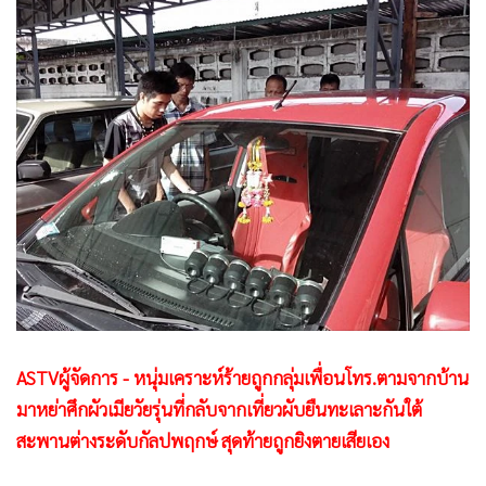
•
Good health & Well-being
•
Green Innovation & SD
•
Management & HR
•
MGR Live
•
Infographic
•
การเมือง
•
ท่องเที่ยว
•
กีฬา
•
ต่างประเทศ
•
Special Scoop
•
เศรษฐกิจ-ธุรกิจ
•
จีน
ASTVผู้จัดการ - หนุ่มเคราะห์ร้ายถูกกลุ่มเพื่อนโทร.ตามจากบ้าน
•
ชุมชน-คุณภาพชีวิต
มาหย่าศึกผัวเมียวัยรุ่นที่กลับจากเที่ยวผับยืนทะเลาะกันใต้
•
อาชญากรรม
สะพานต่างระดับกัลปพฤกษ์ สุดท้ายถูกยิงตายเสียเอง
•
Motoring