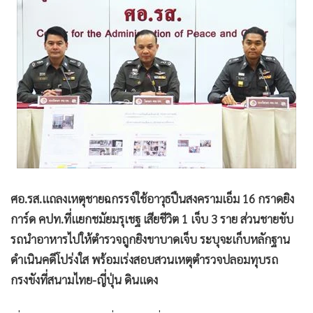
•
Good health & Well-being
•
Green Innovation & SD
•
Management & HR
•
MGR Live
•
Infographic
•
การเมือง
•
ท่องเที่ยว
•
กีฬา
•
ต่างประเทศ
•
Special Scoop
ศอ.รส.แถลงเหตุชายฉกรรจ์ใช้อาวุธปืนสงครามเอ็ม 16 กราดยิง
•
เศรษฐกิจ-ธุรกิจ
การ์ด คปท.ที่แยกชมัยมรุเชฐ เสียชีวิต 1 เจ็บ 3 ราย ส่วนชายขับ
•
จีน
รถนำอาหารไปให้ตำรวจถูกยิงขาบาดเจ็บ ระบุจะเก็บหลักฐาน
ดำเนินคดีโปร่งใส พร้อมเร่งสอบสวนเหตุตำรวจปลอมทุบรถ
•
ชุมชน-คุณภาพชีวิต
กรงขังที่สนามไทย-ญี่ปุ่น ดินแดง
•
อาชญากรรม
•
Motoring