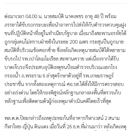
ต่อมาเวลา 04.00 น. นายสมบัติ นาคเพชร อายุ 48 ปี พร้อม
ภรรยาได้ขับรถกระบะเพื่อนำอาหารไปส่งให้กับตำรวจควบคุมฝูง
ชนที่ปฏิบัติหน้าที่อยู่ในทำเนียบรัฐบาล เมื่อมาถึงสะพานอรทัยได้
ถูกกลุ่มคนไม่ทราบฝ่ายยิงในระยะ 200 เมตร กระสุนปืนถูกนาย
สมบัติที่บริเวณข้อศอกซ้่าย ซึ่งหลังเกิดเหตุนายสมบัติได้พยายาม
ขับรถไป รพ.เปาโลเมโมเรียล สะพานควาย แต่เนื่องจากได้รับ
บาดเจ็บรถจึงประสบอุบัติเหตุชนป้อมตำรวจบริเวณแยกโรง
กรองน้ำ ถ.พระราม 6 ล่าสุดรักษาตัวอยู่ที่ รพ.เกษมราษฎร์
ประชาชื่น จากทั้งสองเหตุการณ์ ศอ.รส.ได้สั่งให้มีการตรวจสอบ
อย่างเร่งด่วน โดยให้กองพิสูจน์หลักฐานกลางลงพื้นที่ตรวจเก็บ
หลักฐานเพื่อติดตามตัวผู้ก่อเหตุมาดำเนินคดีโดยเร็วที่สุด
พล.ต.ต.ปิยะกล่าวถึงเหตุปะทะกันที่อาคารกีฬาเวสน์ 2 สนาม
กีฬาไทย-ญี่ปุ่น ดินแดง เมื่อวันที่ 26 ธ.ค.ที่ผ่านมาว่า หลังเกิดเหตุ