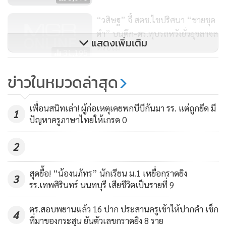
“วสิษฐ” จี้ สตช.ไขปริศนา “ชายชุด
ดำ” บนตึก-ตร.ทุบรถหวังยั่วยุจลาจล
แสดงเพิ่มเติม
หรือไม่
31,195
ปชป.ซัดรัฐใช้ศพ ตร.ปลุกระดมให้
ข่าวในหมวดล่าสุด
เกลียด ปชช. จี้ “แจ๊ด” ให้คำตอบ
ชายชุดดำปล่อยเพ่นพ่านคือใคร!
12,341
เพื่อนสนิทเล่า! ผู้ก่อเหตุเคยพกบีบีกันมา รร. แต่ถูกยึด มี
1
ปัญหาครูภาษาไทยให้เกรด 0
โฆษก ศอ.รส.กล่าวว่า นอกจากนั้น เมื่อเวลา 00.10 น.วันที่ 27
2
ธค.ที่ผ่านมา ชุดจู่โจมของ สน.บางรัก ได้จับกุมนายเทพพงษ์ มูล
สมบัติ อายุ 20 ปี ในข้อหามีเสื้อเกราะซึ่งถือเป็นยุทธภัณฑ์ไว้ใน
สุดยื้อ! “น้องนภัทร” นักเรียน ม.1 เหยื่อกราดยิง
3
ครอบครองจำนวน 2 ตัว โดยจับกุมได้ที่ ซ.พัฒน์พงษ์ 1 ซึ่งจาก
รร.เทพศิรินทร์ นนทบุรี เสียชีวิตเป็นรายที่ 9
การสอบสวนสารภาพว่าเมื่อวันที่ 26 ธ.ค.ที่ผ่านมาได้ไปชุมนุมที่
สนามกีฬาไทย-ญี่ปุ่น เมื่อตำรวจล่าถอยได้เข้าไปทุบรถเพื่อเอา
ตร.สอบพยานแล้ว 16 ปาก ประสานครูเข้าให้ปากคำ เช็ก
4
ที่มาของกระสุน ยันตัวเลขกราดยิง 8 ราย
สิ่งของภายในรถ ซึ่งเจ้าหน้าที่ได้รับคลิปวิดีโอจากพลเมืองดี ซึ่ง