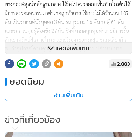
ทางกองพิสูจน์หลักฐานกลาง ได้ลงไปตรวจสอบพื้นที่ เบื้องต้นได้
มีการตรวจสอบพบรถตำรวจถูกทำลาย ใช้การไม่ได้จำนวน 107
คัน เป็นรถยนต์นั่งบุคคล 3 คัน รถกระบะ 16 คัน รถตู้ 61 คัน
และรถควบคุมผู้ต้องขัง 27 คัน ซึ่งทั้่งหมดถูกทุบทำลายมีการรื้อ
ค้นเอาทรัพย์สินภายในรถ และมีร่องรอยกระสุน ขณะเดียวกัน
แสดงเพิ่มเติม
พบว่าอุปกรณ์ควบคุมฝูงชนภายในรถสูญหายไปจำนวนมาก
อย่างไรก็ตาม ต่อเนื่องจากเหตุการณ์ดังกล่าาวเมื่อเวลา 19.30
2,883
น.ของวันที่ 26 ธ.ค. เจ้าหน้าที่ตำรวจ สน.สามเสน ได้จับกุม
ด.ช.อายุ 15 ปี บริเวณเขื่อนวัดเทวราชกุญชร ริมแม่น้ำเจ้าพระยา
ยอดนิยม
พบชุดกากีคอพับของตำรวจ กระสุนขนาด 9 มม.จำนวน 15 นัด
ซองปืนกล็อก 1 ซอง ประทัดยักษ์ 2 ลูก ระเบิดปิงปอง 7 ลูก และ
อ่านเพิ่มเติม
พบถุงมือสนับศอกของตำรวจที่ใช้ควบคุมฝูงชน สอบสวนทราบ
ว่าได้รับการว่าจ้างให้ไปสร้างความวุ่นวายในพื้นที่การชุมนุม โดย
ข่าวที่เกี่ยวข้อง
ได้รับค่าจ้าง 500 บาท ซึ่งจะได้รับหน้ากากกันแก๊สน้ำตา ประทัด
ยักษ์ ระเบิดปิงปองอย่างละ 16 ลูก ซึ่งได้ใช้ไปแล้วบางส่วนเหลือ