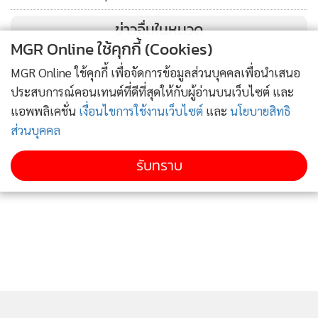
เหตุการณ์ในคลิปสอดคล้องกับที่ผู้ต้องหาให้การ ซึ่งทาง
ข่าวอื่นในหมวด
ศอ.รส.ได้มอบหมาย พนักงานสอบสวนจะได้ทำการรวบรวม
MGR Online ใช้คุกกี้ (Cookies)
พยานหลักฐานทั้งหมดเพื่อส่งให้ พล.ต.อ.เอก อังสนานนท์ รอง
MGR Online ใช้คุกกี้ เพื่อจัดการข้อมูลส่วนบุคคลเพื่อนำเสนอ
ผบ.ตร.และพล.ต.ท.อนุชัย เล็กบำรุง ผบช.ภ.4 พร้อมคณะ
ประสบการณ์คอนเทนต์ที่ดีที่สุดให้กับผู้อ่านบนเว็บไซต์ และ
พนักงานสืบสวนสอบสวน เพื่อทำการสืบสวนขยายผลต่อไป
แอพพลิเคชั่น
เงื่อนไขการใช้งานเว็บไซต์
และ
นโยบายสิทธิ
ศอ.รส.ขอชี้เแจงว่ากรณีที่มีภาพปรากฏว่ามีชายชุดดำ หรือมีเจ้า
ส่วนบุคคล
หน้าที่ตำรวจไปทุบรถ จะดำเนินการตรวจสอบด้วยความเป็น
ธรรมโปร่งใส ยุติธรรม พร้อมทั้งแสดงความเสียใจกรณีที่มีผู้เสีย
รับทราบ
ชีวิตจากเหตุการณ์ดังกล่าว ไม่ว่าจะเป็นตำรวจหรือผู้ชุมนุม
นอกจากนี้ในส่วนที่เจ้าหน้าที่ตำรวจทำเกินกว่าเหตุนั้น ทาง
ศอ.รส.ก็จะดำเนินคดีเช่นเดียวกัน เพื่อให้มีความยุติธรรมกับทุก
ฝ่ายอย่างเต็มที่
ด้าน พล.ต.ต.อนุชา รมยะนันท์ รองโฆษก ศอ.รส.กล่าวถึงภาพ
รวมการรับสมัคร ส.ส.แบบแบ่งเขตซึ่งวันนี้เป็นวันแรกว่า เมื่อ