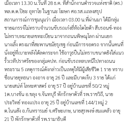
เมื่อเวลา 13.30 น.วันที่ 28 ธ.ค. ที่สำนักงานตำรวจแห่งชาติ (ตร.)
•
เกม
พล.ต.ต.ปิยะ อุทาโย ในฐานะ โฆษก ศอ.รส.แถลงสรุป
•
วิทยาศาสตร์
สถานการณ์การชุมนุมว่า เมื่อเวลา 03.00 น.ที่ผ่านมา ได้มีกลุ่ม
•
SMEs
ชายฉกรรจ์ไม่ทราบจำนวนขับรถเก๋งยี่ห้อโตโยต้า สีบรอนซ์-ทอง
•
หุ้น
ไม่ทราบหมายเลขทะเบียน มาจากถนนพิษณุโลก ผ่านแยก
•
อินโดจีน
นางเลิ้ง ตรงมาที่สะพานชมัยรุเชฐ ก่อนมีการจอดรถ จากนั้นคนที่
•
กองทุนรวม
นั่งอยู่ที่เบาะหลังได้ลดกระจก ใช้อาวุธปืนไม่ทราบขนาดยิงใส่แนว
•
Celeb Online
รั้วเวทีปราศรัยของกลุ่มคปท. ก่อนขับรถหลบหนีไปทางถนน
•
Factcheck
พระราม 5 เหตุการณ์ดังกล่าวเป็นเหตุให้มีผู้เสียชีวิต 1 ราย ทราบ
•
ญี่ปุ่น
ชื่อนายยุทธนา องอาจ อายุ 26 ปี และมีบาดเจ็บ 3 ราย ได้แก่
•
News1
นายเสน่ห์ โลหะศาสตร์ อายุ 57 ปี อยู่บ้านเลขที่ 50/2 หมู่
•
Gotomanager
1ต.บางชัน อ.ขลุง จ.จันทบุรี พักรักษาตัวที่ รพ.ราชวิถี, นาย
ประวิทย์ ทองแปรง อายุ 25 ปี อยู่บ้านเลขที่ 144/1หมู่ 2
ต.โนนสัง อ.กันทรารมย์ จ.ศรีษะเกษ, นายสุรพงษ์ สมแคล้ว อายุ
21 ปี พักรักษาตัวที่ รพ.รามาธิบดี