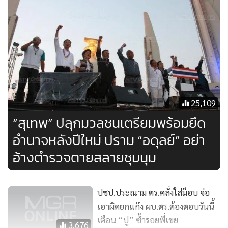
เพียง 7 ลูกที่ถูกตำรวจยึดได้ ระหว่างที่เกิดเหตุชุลมุนได้เข้าไปทุบ
รถเพื่อเอาอุปกรณ์ภายในรถ
25,109
“สุเทพ” ปลุกมวลชนเตรียมพร้อมยึด
อำนาจหลังปีใหม่ ปราม “อดุลย์” อย่า
อ้างตำรวจตายสลายชุมนุม
ปชป.ประณาม ตร.คลั่งใส่ม็อบ จ่อ
เอาผิดยกแก๊ง ผบ.ตร.ต้องตอบวันนี้
เตือน “ปู” ซ้ำรอยพี่เขย
3,676