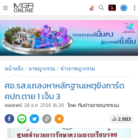
•
หน้าหลัก
•
ทันเหตุการณ์
•
ภาคใต้
•
ภูมิภาค
•
Online Section
หน้าหลัก
อาชญากรรม
ข่าวอาชญากรรม
•
บันเทิง
•
ผู้จัดการรายวัน
ศอ.รส.แถลงหาหลักฐานเหตุยิงการ์ด
•
คอลัมนิสต์
คปท.ตาย 1 เจ็บ 3
•
ละคร
เผยแพร่:
28 ธ.ค. 2556 16:28
โดย: ทีมข่าวอาชญากรรม
•
CbizReview
2,883
•
Cyber BIZ
•
ผู้จัดกวน