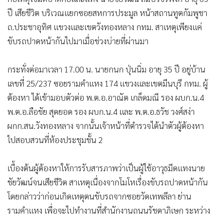
•
เกม
ปี เสียชีวิต บริเวณแยกซอยสหการประมูล หน้าสถานทูตกัมพูชา
•
วิทยาศาสตร์
ถ.ประชาอุทิศ แขวงและเขตวังทองหลาง กทม. สาเหตุเพียงแค่
•
SMEs
ขับรถปาดหน้ากันไปมาเมื่อช่วงบ่ายที่ผ่านมา
•
หุ้น
•
อินโดจีน
กระทั่งต่อมาเวลา 17.00 น. นายกนก ปุ่นนิ่ม อายุ 35 ปี อยู่บ้าน
เลขที่ 25/237 ซอยรามคำแหง 174 แขวงและเขตมีนบุรี กทม. ผู้
•
กองทุนรวม
ต้องหา ได้เข้ามอบตัวต่อ พ.ต.อ.อาณัต เกล็ดมณี รอง ผบก.น.4
•
Celeb Online
พ.ต.อ.ลือชัย สุดยอด รอง ผบก.น.4 และ พ.ต.อ.ธวัช วงศ์สง่า
•
Factcheck
ผกก.สน.วังทองหลาง จากนั้นเจ้าหน้าที่ตำรวจได้นำตัวผู้ต้องหา
•
ญี่ปุ่น
ไปสอบสวนที่ห้องประชุมชั้น 2
•
News1
•
Gotomanager
เบื้องต้นผู้ต้องหาให้การรับสารภาพว่าเป็นผู้ใช้อาวุธมีดแทงนาย
ชัยวัฒน์จนเสียชีวิต สาเหตุเนื่องจากโมโหเรื่องขับรถปาดหน้ากัน
โดยกล่าวว่าก่อนเกิดเหตุตนขับรถจากซอยวัดเทพลีลา ย่าน
รามคำแหง เพื่อจะไปทำงานที่สำนักงานถนนรัชดาภิเษก ระหว่าง