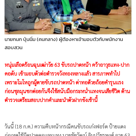
•
Good health & Well-being
•
Green Innovation & SD
•
Management & HR
•
MGR Live
•
Infographic
นายกนก ปุ่นนิ่ม (คนกลาง) ผู้ต้องหาเข้ามอบตัวกับพนักงาน
สอบสวน
•
การเมือง
•
ท่องเที่ยว
หนุ่มเลือดร้อนฉุนเฒ่าวัย 63 ขับรถปาดหน้า คว้าอาวุธแทง-ปาก
•
กีฬา
คอดับ เข้ามอบตัวต่อตำรวจวังทองหลางแล้ว สารภาพทำไป
•
ต่างประเทศ
เพราะโมโหถูกผู้ตายขับรถปาดหน้า ด่าทอด้วยถ้อยคำรุนแรง
•
Special Scoop
ก่อนชุลมุนชกต่อยกันจึงใช้สนับมือกระหน่ำแทงจนเสียชีวิต ด้าน
•
เศรษฐกิจ-ธุรกิจ
ตำรวจเตรียมสอบปากคำและนำตัวฝากขังเช้านี้
•
จีน
•
ชุมชน-คุณภาพชีวิต
•
อาชญากรรม
วันนี้ (18 ก.ค.) ความคืบหน้ากรณีคนขับรถเก๋งฟอร์ด ป้ายแดง
•
Motoring
ก่อเหตุใช้มีดปาดคอและแทง นายชัยวัฒน์ ลิมปวัชรพงศ์ อายุ 63