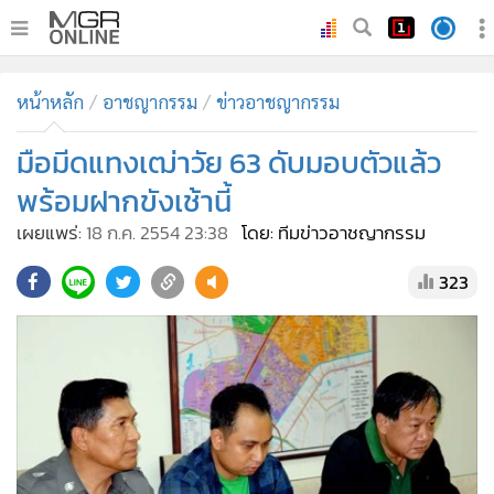
•
หน้าหลัก
หน้าหลัก
อาชญากรรม
ข่าวอาชญากรรม
•
ทันเหตุการณ์
•
มือมีดแทงเฒ่าวัย 63 ดับมอบตัวแล้ว
ภาคใต้
•
ภูมิภาค
พร้อมฝากขังเช้านี้
•
Online Section
เผยแพร่:
18 ก.ค. 2554 23:38
โดย: ทีมข่าวอาชญากรรม
•
บันเทิง
323
•
ผู้จัดการรายวัน
•
คอลัมนิสต์
•
ละคร
•
CbizReview
•
Cyber BIZ
•
ผู้จัดกวน