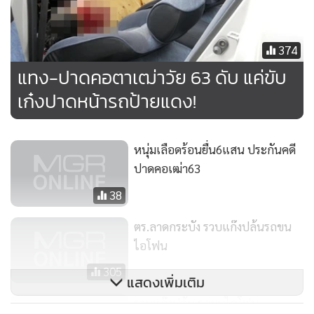
นายชัยวัฒน์ ลิมปวัชรพงศ์ อายุ 63 ปี ถูกแทงเสีย
ชีวิต
374
แทง-ปาดคอตาเฒ่าวัย 63 ดับ แค่ขับ
เก๋งปาดหน้ารถป้ายแดง!
หนุ่มเลือดร้อนยื่น6แสน ประกันคดี
ปาดคอเฒ่า63
38
ตร.ลาดกระบัง รวบแก๊งปล้นรถขน
ไอโฟน
305
แสดงเพิ่มเติม
รวบแก๊งปล้น รถขนไอโฟน