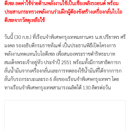
•
Good health & Well-being
ดีเซล ลดค่าใช้จ่ายด้านพลังงานใช้เป็นเชื้อเพลิงรถยนต์ พร้อม
•
Green Innovation & SD
ประสานกระทรวงพลังงานร่วมฝึกผู้ต้องขังสร้างเครื่องกลั่นไบโอ
•
Management & HR
ดีเซลจากวัสดุเหลือใช้
•
MGR Live
•
Infographic
วันนี้ (30 ก.ย.) ที่เรือนจำพิเศษกรุงเทพมหานคร น.ส.ปรียาพร ศรี
•
การเมือง
มงคล รองอธิบดีกรมราชทัณฑ์ เป็นประธานพิธีเปิดโครงการ
พลังงานทดแทนไบโอดีเซล เพื่อสนองพระราชดำริพระบาท
•
ท่องเที่ยว
สมเด็จพระเจ้าอยู่หัว ประจำปี 2551 พร้อมทั้งมีการสาธิตการก
•
กีฬา
ลั่นน้ำมันจากเครื่องกลั่นและการทดลองใช้น้ำมันที่ได้จากการก
•
ต่างประเทศ
ลั่นกับรถกระบะและรถ 6 ล้อของเรือนจำพิเศษกรุงเทพฯ โดย
•
Special Scoop
ทางเรือนจำพิเศษกรุงเทพสามารถผลิตได้ 130 ลิตรต่อวัน
•
เศรษฐกิจ-ธุรกิจ
•
จีน
•
ชุมชน-คุณภาพชีวิต
•
อาชญากรรม
•
Motoring