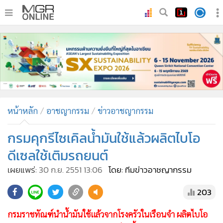
•
หน้าหลัก
•
ทันเหตุการณ์
•
ภาคใต้
•
ภูมิภาค
•
Online Section
หน้าหลัก
อาชญากรรม
ข่าวอาชญากรรม
•
บันเทิง
•
ผู้จัดการรายวัน
กรมคุกรีไซเคิลน้ำมันใช้แล้วผลิตไบโอ
•
คอลัมนิสต์
ดีเซลใช้เติมรถยนต์
•
ละคร
เผยแพร่:
30 ก.ย. 2551 13:06
โดย: ทีมข่าวอาชญากรรม
•
CbizReview
203
•
Cyber BIZ
•
ผู้จัดกวน
กรมราชทัณฑ์นำน้ำมันใช้แล้วจากโรงครัวในเรือนจำ ผลิตไบโอ