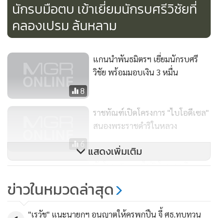
นักรบมือตบ เข้าเยี่ยมนักรบศรีวิชัยที่
คลองเปรม ล้นหลาม
แกนนำพันธมิตรฯ เยี่ยมนักรบศรี
วิชัย พร้อมมอบเงิน 3 หมื่น
8
ราชทัณฑ์เปิดโครงการ "ไบโอดีเซล"
สนองพระราชดำริในหลวง
6
เติมไบโอดีเซลใส่รถยนต์ เพื่อใช้งานในกรมราชทัณฑ์
แสดงเพิ่มเติม
นักโทษ “คลองไผ่” โคราชยุติ
ประท้วง หลัง ตร.กดดันหนัก - รับข้อ
ข่าวในหมวดล่าสุด
เสนอ 12 แกนนำ
262
"เรวัช" แนะนายกฯ อนุญาตให้ครูพกปืน จี้ ศธ.ทบทวน