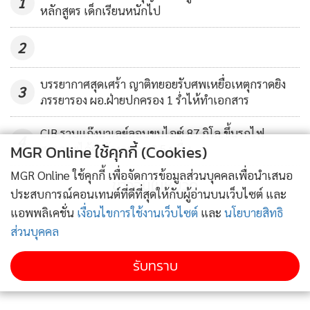
1
หลักสูตร เด็กเรียนหนักไป
2
บรรยากาศสุดเศร้า ญาติทยอยรับศพเหยื่อเหตุกราดยิง
3
ภรรยารอง ผอ.ฝ่ายปกครอง 1 ร่ำไห้ทำเอกสาร
CIB รวบแก๊งมาเลย์ลอบขนไอซ์ 87 กิโล.ขึ้นรถไฟ
4
MGR Online ใช้คุกกี้ (Cookies)
สารภาพได้ค่าจ้างคนละ 3.5 หมื่น
MGR Online ใช้คุกกี้ เพื่อจัดการข้อมูลส่วนบุคคลเพื่อนำเสนอ
ข่าวอื่นในหมวด
ประสบการณ์คอนเทนต์ที่ดีที่สุดให้กับผู้อ่านบนเว็บไซต์ และ
แอพพลิเคชั่น
เงื่อนไขการใช้งานเว็บไซต์
และ
นโยบายสิทธิ
ส่วนบุคคล
รับทราบ