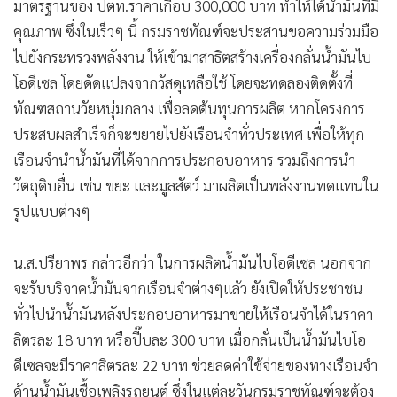
มาตรฐานของ ปตท.ราคาเกือบ 300,000 บาท ทำให้ได้น้ำมันที่มี
คุณภาพ ซึ่งในเร็วๆ นี้ กรมราชทัณฑ์จะประสานขอความร่วมมือ
ไปยังกระทรวงพลังงาน ให้เข้ามาสาธิตสร้างเครื่องกลั่นน้ำมันไบ
โอดีเซล โดยดัดแปลงจากวัสดุเหลือใช้ โดยจะทดลองติดตั้งที่
ทัณฑสถานวัยหนุ่มกลาง เพื่อลดต้นทุนการผลิต หากโครงการ
ประสบผลสำเร็จก็จะขยายไปยังเรือนจำทั่วประเทศ เพื่อให้ทุก
เรือนจำนำน้ำมันที่ได้จากการประกอบอาหาร รวมถึงการนำ
วัตถุดิบอื่น เช่น ขยะ และมูลสัตว์ มาผลิตเป็นพลังงานทดแทนใน
รูปแบบต่างๆ
น.ส.ปรียาพร กล่าวอีกว่า ในการผลิตน้ำมันไบโอดีเซล นอกจาก
จะรับบริจาคน้ำมันจากเรือนจำต่างๆแล้ว ยังเปิดให้ประชาชน
ทั่วไปนำน้ำมันหลังประกอบอาหารมาขายให้เรือนจำได้ในราคา
ลิตรละ 18 บาท หรือปี๊บละ 300 บาท เมื่อกลั่นเป็นน้ำมันไบโอ
ดีเซลจะมีราคาลิตรละ 22 บาท ช่วยลดค่าใช้จ่ายของทางเรือนจำ
ด้านน้ำมันเชื้อเพลิงรถยนต์ ซึ่งในแต่ละวันกรมราชทัณฑ์จะต้อง