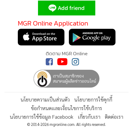
•
Good health & Well-being
•
Green Innovation & SD
•
Management & HR
MGR Online Application
•
MGR Live
•
Infographic
•
การเมือง
ติดตาม MGR Online
•
ท่องเที่ยว
•
กีฬา
•
ต่างประเทศ
•
Special Scoop
•
เศรษฐกิจ-ธุรกิจ
นโยบายความเป็นส่วนตัว
นโยบายการใช้คุกกี้
•
จีน
ข้อกำหนดและเงื่อนไขการใช้บริการ
•
ชุมชน-คุณภาพชีวิต
นโยบายการใช้ข้อมูล Facebook
เกี่ยวกับเรา
ติดต่อเรา
•
อาชญากรรม
© 2014-2026 mgronline.com. All rights reserved.
•
Motoring