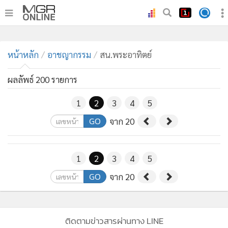
•
หน้าหลัก
•
หน้าหลัก
ทันเหตุการณ์
อาชญากรรม
สน.พระอาทิตย์
•
ภาคใต้
ผลลัพธ์ 200 รายการ
•
ภูมิภาค
•
Online Section
1
2
3
4
5
•
บันเทิง
GO
จาก 20
•
ผู้จัดการรายวัน
•
คอลัมนิสต์
1
2
3
4
5
•
ละคร
GO
จาก 20
•
CbizReview
•
Cyber BIZ
•
ผู้จัดกวน
ติดตามข่าวสารผ่านทาง LINE