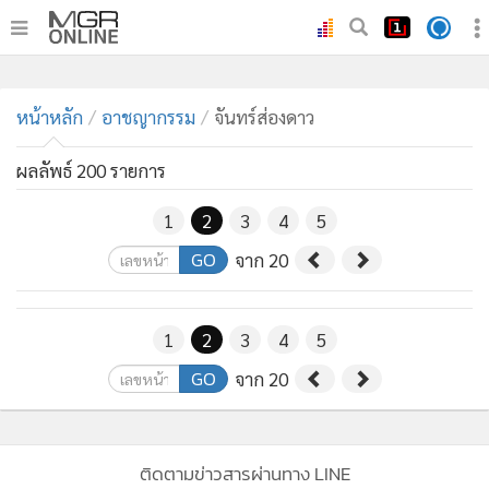
•
หน้าหลัก
•
หน้าหลัก
ทันเหตุการณ์
อาชญากรรม
จันทร์ส่องดาว
•
ภาคใต้
ผลลัพธ์ 200 รายการ
•
ภูมิภาค
•
Online Section
1
2
3
4
5
•
บันเทิง
GO
จาก 20
•
ผู้จัดการรายวัน
•
คอลัมนิสต์
1
2
3
4
5
•
ละคร
GO
จาก 20
•
CbizReview
•
Cyber BIZ
•
ผู้จัดกวน
ติดตามข่าวสารผ่านทาง LINE