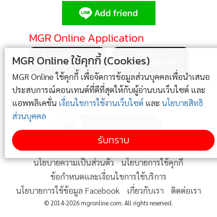
•
Good health & Well-being
•
Green Innovation & SD
•
Management & HR
MGR Online Application
•
MGR Live
MGR Online ใช้คุกกี้ (Cookies)
•
Infographic
•
การเมือง
MGR Online ใช้คุกกี้ เพื่อจัดการข้อมูลส่วนบุคคลเพื่อนำเสนอ
ติดตาม MGR Online
ประสบการณ์คอนเทนต์ที่ดีที่สุดให้กับผู้อ่านบนเว็บไซต์ และ
•
ท่องเที่ยว
แอพพลิเคชั่น
เงื่อนไขการใช้งานเว็บไซต์
และ
นโยบายสิทธิ
•
กีฬา
ส่วนบุคคล
•
ต่างประเทศ
•
Special Scoop
รับทราบ
•
เศรษฐกิจ-ธุรกิจ
นโยบายความเป็นส่วนตัว
นโยบายการใช้คุกกี้
•
จีน
ข้อกำหนดและเงื่อนไขการใช้บริการ
•
ชุมชน-คุณภาพชีวิต
นโยบายการใช้ข้อมูล Facebook
เกี่ยวกับเรา
ติดต่อเรา
•
อาชญากรรม
© 2014-2026 mgronline.com. All rights reserved.
•
Motoring