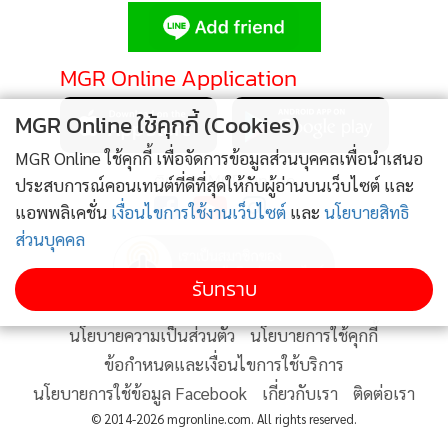
•
Good health & Well-being
•
Green Innovation & SD
•
Management & HR
MGR Online Application
•
MGR Live
MGR Online ใช้คุกกี้ (Cookies)
•
Infographic
•
การเมือง
MGR Online ใช้คุกกี้ เพื่อจัดการข้อมูลส่วนบุคคลเพื่อนำเสนอ
ติดตาม MGR Online
ประสบการณ์คอนเทนต์ที่ดีที่สุดให้กับผู้อ่านบนเว็บไซต์ และ
•
ท่องเที่ยว
แอพพลิเคชั่น
เงื่อนไขการใช้งานเว็บไซต์
และ
นโยบายสิทธิ
•
กีฬา
ส่วนบุคคล
•
ต่างประเทศ
•
Special Scoop
รับทราบ
•
เศรษฐกิจ-ธุรกิจ
นโยบายความเป็นส่วนตัว
นโยบายการใช้คุกกี้
•
จีน
ข้อกำหนดและเงื่อนไขการใช้บริการ
•
ชุมชน-คุณภาพชีวิต
นโยบายการใช้ข้อมูล Facebook
เกี่ยวกับเรา
ติดต่อเรา
•
อาชญากรรม
© 2014-2026 mgronline.com. All rights reserved.
•
Motoring