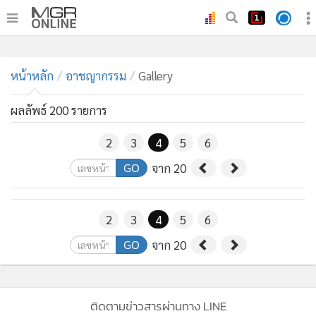
•
หน้าหลัก
หน้าหลัก
อาชญากรรม
Gallery
•
ทันเหตุการณ์
•
ภาคใต้
ผลลัพธ์ 200 รายการ
•
ภูมิภาค
2
3
4
5
6
•
Online Section
GO
จาก 20
•
บันเทิง
•
ผู้จัดการรายวัน
•
คอลัมนิสต์
2
3
4
5
6
•
ละคร
GO
จาก 20
•
CbizReview
•
Cyber BIZ
•
ผู้จัดกวน
ติดตามข่าวสารผ่านทาง LINE