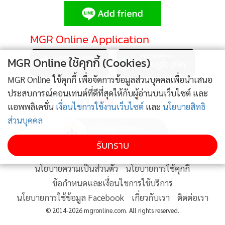
•
Good health & Well-being
•
Green Innovation & SD
•
Management & HR
MGR Online Application
•
MGR Live
MGR Online ใช้คุกกี้ (Cookies)
•
Infographic
•
การเมือง
MGR Online ใช้คุกกี้ เพื่อจัดการข้อมูลส่วนบุคคลเพื่อนำเสนอ
ติดตาม MGR Online
ประสบการณ์คอนเทนต์ที่ดีที่สุดให้กับผู้อ่านบนเว็บไซต์ และ
•
ท่องเที่ยว
แอพพลิเคชั่น
เงื่อนไขการใช้งานเว็บไซต์
และ
นโยบายสิทธิ
•
กีฬา
ส่วนบุคคล
•
ต่างประเทศ
•
Special Scoop
รับทราบ
•
เศรษฐกิจ-ธุรกิจ
นโยบายความเป็นส่วนตัว
นโยบายการใช้คุกกี้
•
จีน
ข้อกำหนดและเงื่อนไขการใช้บริการ
•
ชุมชน-คุณภาพชีวิต
นโยบายการใช้ข้อมูล Facebook
เกี่ยวกับเรา
ติดต่อเรา
•
อาชญากรรม
© 2014-2026 mgronline.com. All rights reserved.
•
Motoring