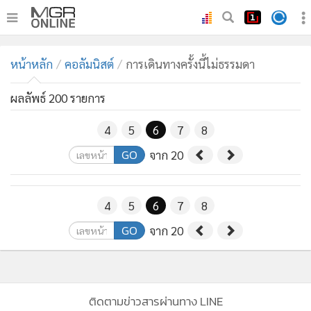
•
หน้าหลัก
หน้าหลัก
คอลัมนิสต์
การเดินทางครั้งนี้ไม่ธรรมดา
•
ทันเหตุการณ์
•
ภาคใต้
ผลลัพธ์ 200 รายการ
•
ภูมิภาค
4
5
6
7
8
•
Online Section
GO
จาก 20
•
บันเทิง
•
ผู้จัดการรายวัน
•
คอลัมนิสต์
4
5
6
7
8
•
ละคร
GO
จาก 20
•
CbizReview
•
Cyber BIZ
•
ผู้จัดกวน
ติดตามข่าวสารผ่านทาง LINE