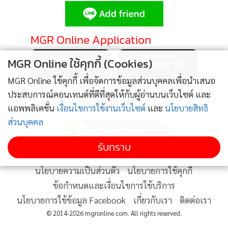
•
Good health & Well-being
•
Green Innovation & SD
•
Management & HR
MGR Online Application
•
MGR Live
MGR Online ใช้คุกกี้ (Cookies)
•
Infographic
•
การเมือง
MGR Online ใช้คุกกี้ เพื่อจัดการข้อมูลส่วนบุคคลเพื่อนำเสนอ
ติดตาม MGR Online
ประสบการณ์คอนเทนต์ที่ดีที่สุดให้กับผู้อ่านบนเว็บไซต์ และ
•
ท่องเที่ยว
แอพพลิเคชั่น
เงื่อนไขการใช้งานเว็บไซต์
และ
นโยบายสิทธิ
•
กีฬา
ส่วนบุคคล
•
ต่างประเทศ
•
Special Scoop
รับทราบ
•
เศรษฐกิจ-ธุรกิจ
นโยบายความเป็นส่วนตัว
นโยบายการใช้คุกกี้
•
จีน
ข้อกำหนดและเงื่อนไขการใช้บริการ
•
ชุมชน-คุณภาพชีวิต
นโยบายการใช้ข้อมูล Facebook
เกี่ยวกับเรา
ติดต่อเรา
•
อาชญากรรม
© 2014-2026 mgronline.com. All rights reserved.
•
Motoring