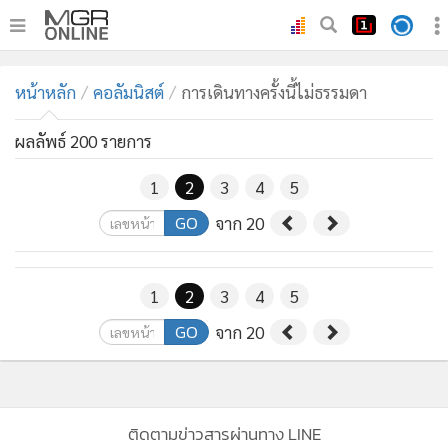
•
หน้าหลัก
หน้าหลัก
คอลัมนิสต์
การเดินทางครั้งนี้ไม่ธรรมดา
•
ทันเหตุการณ์
•
ภาคใต้
ผลลัพธ์ 200 รายการ
•
ภูมิภาค
1
2
3
4
5
•
Online Section
GO
จาก 20
•
บันเทิง
•
ผู้จัดการรายวัน
•
คอลัมนิสต์
1
2
3
4
5
•
ละคร
GO
จาก 20
•
CbizReview
•
Cyber BIZ
•
ผู้จัดกวน
ติดตามข่าวสารผ่านทาง LINE